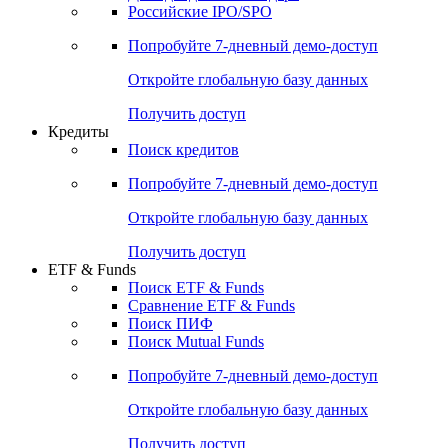
Получить доступ
Акции
Поиск акций
Дивидендный календарь
Российские IPO/SPO
Попробуйте
7-дневный
демо-доступ
Откройте глобальную базу данных
Получить доступ
Кредиты
Поиск кредитов
Попробуйте
7-дневный
демо-доступ
Откройте глобальную базу данных
Получить доступ
ETF & Funds
Поиск ETF & Funds
Сравнение ETF & Funds
Поиск ПИФ
Поиск Mutual Funds
Попробуйте
7-дневный
демо-доступ