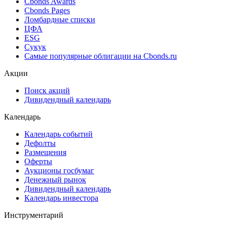
Cbonds Estimation Onshore
Cbonds Valuation
Рэнкинги инвест. банков и юр. консультантов
Cbonds Awards
Cbonds Pages
Ломбардные списки
ЦФА
ESG
Сукук
Самые популярные облигации на Cbonds.ru
Акции
Поиск акций
Дивидендный календарь
Календарь
Календарь событий
Дефолты
Размещения
Оферты
Аукционы госбумаг
Денежный рынок
Дивидендный календарь