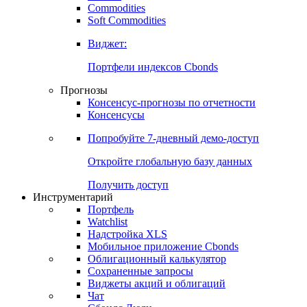
Commodities
Золото
Нефть
Бензин
Commodities
Soft Commodities
Виджет:
Портфели индексов Cbonds
Прогнозы
Консенсус-прогнозы по отчетности
Консенсусы
Попробуйте
7-дневный
демо-доступ
Откройте глобальную базу данных
Получить доступ
Инструментарий
Портфель
Watchlist
Надстройка XLS
Мобильное приложение Cbonds
Облигационный калькулятор