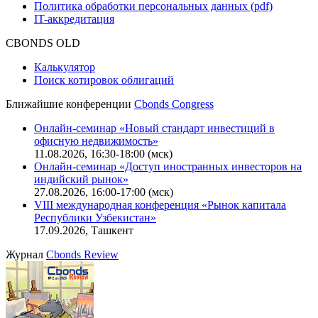
Функциональные характеристики сайта
|
Скачать в pdf
Описание процессов жизненного цикла сайта
Оферта для физических лиц
|
Скачать в pdf
Оферта для юридических лиц
|
Скачать в pdf
Политика обработки персональных данных (pdf)
IT-аккредитация
CBONDS OLD
Калькулятор
Поиск котировок облигаций
Ближайшие конференции
Cbonds Congress
Онлайн-семинар «Новый стандарт инвестиций в
офисную недвижимость»
11.08.2026, 16:30-18:00 (мск)
Онлайн-семинар «Доступ иностранных инвесторов на
индийский рынок»
27.08.2026, 16:00-17:00 (мск)
VIII международная конференция «Рынок капитала
Республики Узбекистан»
17.09.2026, Ташкент
Журнал
Cbonds Review