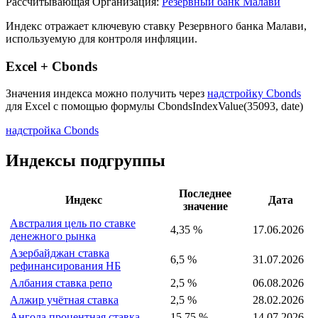
Описание индекса
Страна: Малави
Рассчитывающая Организация:
Резервный банк Малави
Индекс отражает ключевую ставку Резервного банка Малави,
используемую для контроля инфляции.
Excel + Cbonds
Значения индекса можно получить через
надстройку Cbonds
для Excel с помощью формулы
CbondsIndexValue(35093, date)
надстройка Cbonds
Индексы подгруппы
Последнее
Индекс
Дата
значение
Австралия цель по ставке
4,35 %
17.06.2026
денежного рынка
Азербайджан ставка
6,5 %
31.07.2026
рефинансирования НБ