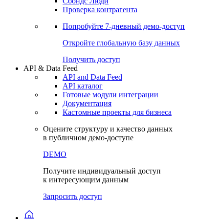
Сохраненные запросы
Виджеты акций и облигаций
Чат
Сбондс Люди
Проверка контрагента
Попробуйте
7-дневный
демо-доступ
Откройте глобальную базу данных
Получить доступ
API & Data Feed
API and Data Feed
API каталог
Готовые модули интеграции
Документация
Кастомные проекты для бизнеса
Оцените структуру и качество данных
в публичном демо-доступе
DEMO
Получите индивидуальный доступ
к интересующим данным