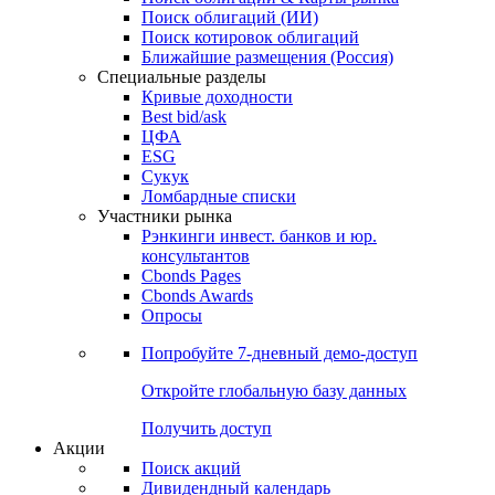
Облигации
Поиски
Поиск облигаций & Карты рынка
Поиск облигаций (ИИ)
Поиск котировок облигаций
Ближайшие размещения (Россия)
Специальные разделы
Кривые доходности
Best bid/ask
ЦФА
ESG
Сукук
Ломбардные списки
Участники рынка
Рэнкинги инвест. банков и юр.
консультантов
Cbonds Pages
Cbonds Awards
Опросы
Попробуйте
7-дневный
демо-доступ
Откройте глобальную базу данных