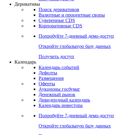
Откройте глобальную базу данных
Получить доступ
Деривативы
Поиск деривативов
Валютные и процентные свопы
Суверенные CDS
Корпоративные CDS
Попробуйте
7-дневный
демо-доступ
Откройте глобальную базу данных
Получить доступ
Календарь
Календарь событий
Дефолты
Размещения
Оферты
Аукционы госбумаг
Денежный рынок
Дивидендный календарь
Календарь инвестора