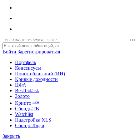
РЕКЛАМА • HTTPS://WWW.HSE.RU/
Войти
Зарегистрироваться
Портфель
Консенсусы
Поиск облигаций (ИИ)
Кривые доходности
ЦФА
Best bid/ask
Золото
new
Крипто
Сбондс-ТВ
Watchlist