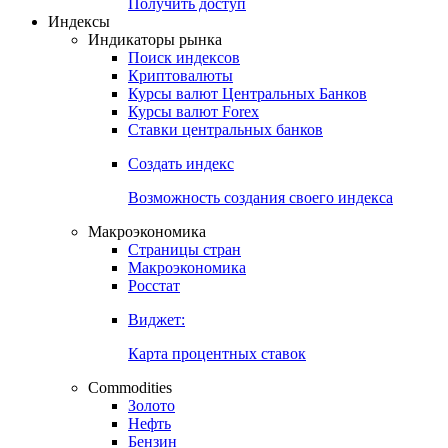
Попробуйте
7-дневный
демо-доступ
Откройте глобальную базу данных
Получить доступ
Индексы
Индикаторы рынка
Поиск индексов
Криптовалюты
Курсы валют Центральных Банков
Курсы валют Forex
Ставки центральных банков
Создать индекс
Возможность создания своего индекса
Макроэкономика
Страницы стран
Макроэкономика
Росстат
Виджет:
Карта процентных ставок