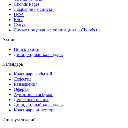
Cbonds Estimation Onshore
Cbonds Valuation
Рэнкинги инвест. банков и юр. консультантов
Cbonds Awards
Cbonds Pages
Ломбардные списки
ЦФА
ESG
Сукук
Самые популярные облигации на Cbonds.ru
Акции
Поиск акций
Дивидендный календарь
Календарь
Календарь событий
Дефолты
Размещения
Оферты
Аукционы госбумаг
Денежный рынок
Дивидендный календарь