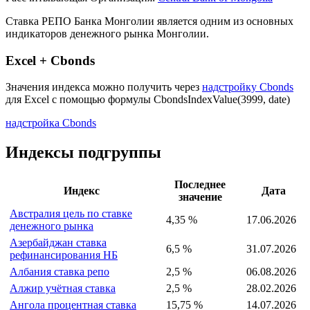
Описание индекса
Страна: Монголия
Рассчитывающая Организация:
Central Bank of Mongolia
Ставка РЕПО Банка Монголии является одним из основных
индикаторов денежного рынка Монголии.
Excel + Cbonds
Значения индекса можно получить через
надстройку Cbonds
для Excel с помощью формулы
CbondsIndexValue(3999, date)
надстройка Cbonds
Индексы подгруппы
Последнее
Индекс
Дата
значение
Австралия цель по ставке
4,35 %
17.06.2026
денежного рынка
Азербайджан ставка
6,5 %
31.07.2026
рефинансирования НБ