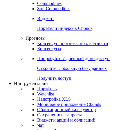
Commodities
Золото
Нефть
Бензин
Commodities
Soft Commodities
Виджет:
Портфели индексов Cbonds
Прогнозы
Консенсус-прогнозы по отчетности
Консенсусы
Попробуйте
7-дневный
демо-доступ
Откройте глобальную базу данных
Получить доступ
Инструментарий
Портфель
Watchlist
Надстройка XLS
Мобильное приложение Cbonds
Облигационный калькулятор