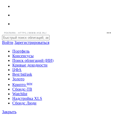
РЕКЛАМА • HTTPS://WWW.HSE.RU/
Войти
Зарегистрироваться
Портфель
Консенсусы
Поиск облигаций (ИИ)
Кривые доходности
ЦФА
Best bid/ask
Золото
new
Крипто
Сбондс-ТВ
Watchlist