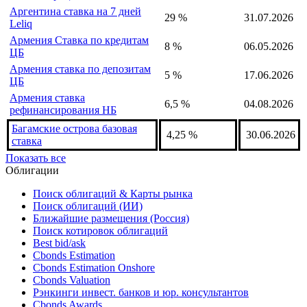
Албания ставка репо
2,5 %
06.08.2026
Алжир учётная ставка
2,5 %
28.02.2026
Ангола процентная ставка
15,75 %
14.07.2026
Аргентина ставка на 7 дней
29 %
31.07.2026
Leliq
Армения Ставка по кредитам
8 %
06.05.2026
ЦБ
Армения ставка по депозитам
5 %
17.06.2026
ЦБ
Армения ставка
6,5 %
04.08.2026
рефинансирования НБ
Багамские острова базовая
4,25 %
30.06.2026
ставка
Показать все
Облигации
Поиск облигаций & Карты рынка
Поиск облигаций (ИИ)
Ближайшие размещения (Россия)
Поиск котировок облигаций
Best bid/ask
Cbonds Estimation