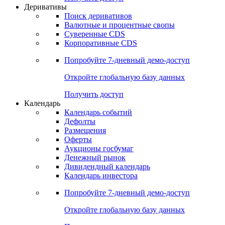
Откройте глобальную базу данных
Получить доступ
Деривативы
Поиск деривативов
Валютные и процентные свопы
Суверенные CDS
Корпоративные CDS
Попробуйте
7-дневный
демо-доступ
Откройте глобальную базу данных
Получить доступ
Календарь
Календарь событий
Дефолты
Размещения
Оферты
Аукционы госбумаг
Денежный рынок
Дивидендный календарь
Календарь инвестора