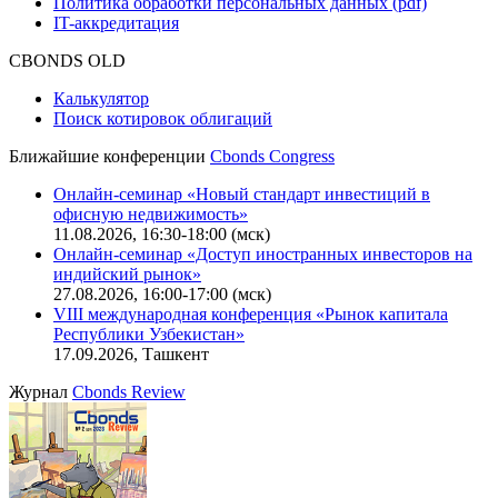
Описание процессов жизненного цикла сайта
Оферта для физических лиц
|
Скачать в pdf
Оферта для юридических лиц
|
Скачать в pdf
Политика обработки персональных данных (pdf)
IT-аккредитация
CBONDS OLD
Калькулятор
Поиск котировок облигаций
Ближайшие конференции
Cbonds Congress
Онлайн-семинар «Новый стандарт инвестиций в
офисную недвижимость»
11.08.2026, 16:30-18:00 (мск)
Онлайн-семинар «Доступ иностранных инвесторов на
индийский рынок»
27.08.2026, 16:00-17:00 (мск)
VIII международная конференция «Рынок капитала
Республики Узбекистан»
17.09.2026, Ташкент
Журнал
Cbonds Review