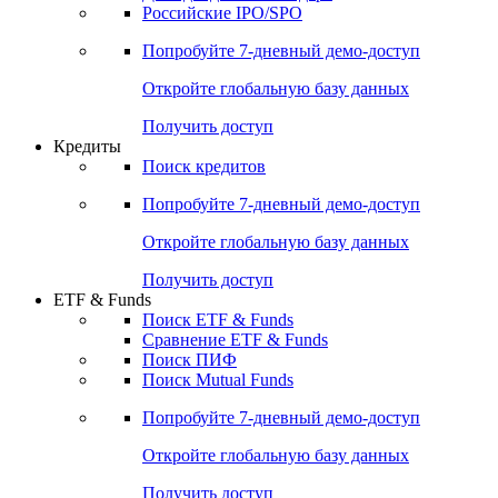
Получить доступ
Акции
Поиск акций
Дивидендный календарь
Российские IPO/SPO
Попробуйте
7-дневный
демо-доступ
Откройте глобальную базу данных
Получить доступ
Кредиты
Поиск кредитов
Попробуйте
7-дневный
демо-доступ
Откройте глобальную базу данных
Получить доступ
ETF & Funds
Поиск ETF & Funds
Сравнение ETF & Funds
Поиск ПИФ
Поиск Mutual Funds
Попробуйте
7-дневный
демо-доступ