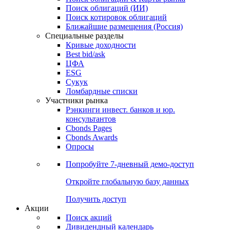
Облигации
Поиски
Поиск облигаций & Карты рынка
Поиск облигаций (ИИ)
Поиск котировок облигаций
Ближайшие размещения (Россия)
Специальные разделы
Кривые доходности
Best bid/ask
ЦФА
ESG
Сукук
Ломбардные списки
Участники рынка
Рэнкинги инвест. банков и юр.
консультантов
Cbonds Pages
Cbonds Awards
Опросы
Попробуйте
7-дневный
демо-доступ
Откройте глобальную базу данных