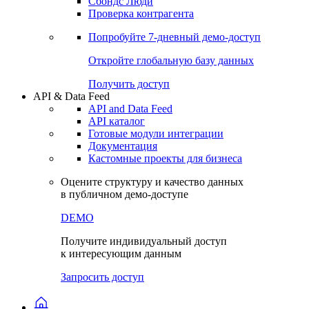
Сохраненные запросы
Виджеты акций и облигаций
Чат
Сбондс Люди
Проверка контрагента
Попробуйте
7-дневный
демо-доступ
Откройте глобальную базу данных
Получить доступ
API & Data Feed
API and Data Feed
API каталог
Готовые модули интеграции
Документация
Кастомные проекты для бизнеса
Оцените структуру и качество данных
в публичном демо-доступе
DEMO
Получите индивидуальный доступ
к интересующим данным