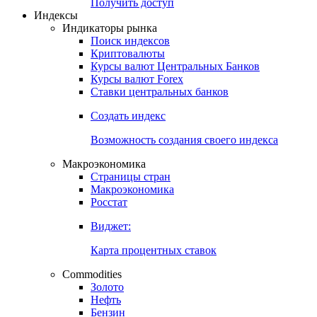
Попробуйте
7-дневный
демо-доступ
Откройте глобальную базу данных
Получить доступ
Индексы
Индикаторы рынка
Поиск индексов
Криптовалюты
Курсы валют Центральных Банков
Курсы валют Forex
Ставки центральных банков
Создать индекс
Возможность создания своего индекса
Макроэкономика
Страницы стран
Макроэкономика
Росстат
Виджет:
Карта процентных ставок