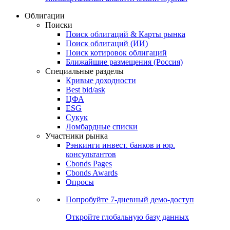
Облигации
Поиски
Поиск облигаций & Карты рынка
Поиск облигаций (ИИ)
Поиск котировок облигаций
Ближайшие размещения (Россия)
Специальные разделы
Кривые доходности
Best bid/ask
ЦФА
ESG
Сукук
Ломбардные списки
Участники рынка
Рэнкинги инвест. банков и юр.
консультантов
Cbonds Pages
Cbonds Awards
Опросы
Попробуйте
7-дневный
демо-доступ
Откройте глобальную базу данных