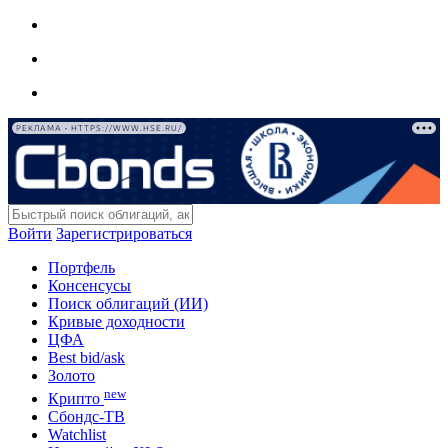
РЕКЛАМА • HTTPS://WWW.HSE.RU/
Войти
Зарегистрироваться
Портфель
Консенсусы
Поиск облигаций (ИИ)
Кривые доходности
ЦФА
Best bid/ask
Золото
new
Крипто
Сбондс-ТВ
Watchlist