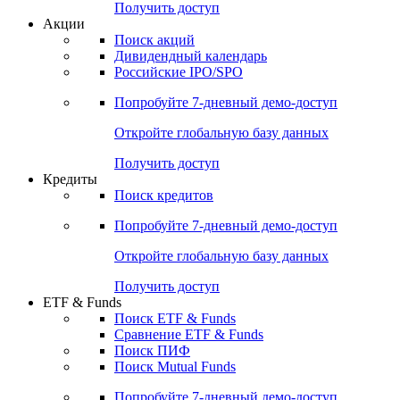
Получить доступ
Акции
Поиск акций
Дивидендный календарь
Российские IPO/SPO
Попробуйте
7-дневный
демо-доступ
Откройте глобальную базу данных
Получить доступ
Кредиты
Поиск кредитов
Попробуйте
7-дневный
демо-доступ
Откройте глобальную базу данных
Получить доступ
ETF & Funds
Поиск ETF & Funds
Сравнение ETF & Funds
Поиск ПИФ
Поиск Mutual Funds
Попробуйте
7-дневный
демо-доступ