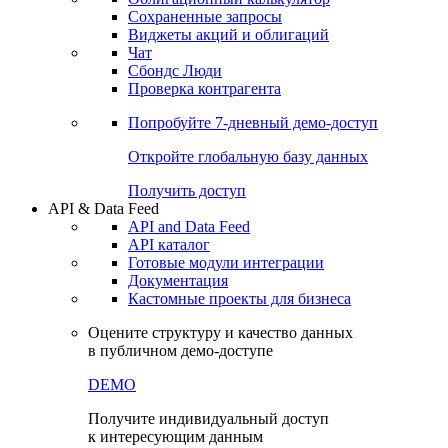
Сохраненные запросы
Виджеты акций и облигаций
Чат
Сбондс Люди
Проверка контрагента
Попробуйте
7-дневный
демо-доступ
Откройте глобальную базу данных
Получить доступ
API & Data Feed
API and Data Feed
API каталог
Готовые модули интеграции
Документация
Кастомные проекты для бизнеса
Оцените структуру и качество данных
в публичном демо-доступе
DEMO
Получите индивидуальный доступ
к интересующим данным