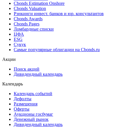
Cbonds Estimation Onshore
Cbonds Valuation
Рэнкинги инвест. банков и юр. консультантов
Cbonds Awards
Cbonds Pages
Ломбардные списки
ЦФА
ESG
Сукук
Самые популярные облигации на Cbonds.ru
Акции
Поиск акций
Дивидендный календарь
Календарь
Календарь событий
Дефолты
Размещения
Оферты
Аукционы госбумаг
Денежный рынок
Дивидендный календарь