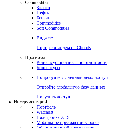
Commodities
Золото
Нефть
Бензин
Commodities
Soft Commodities
Виджет:
Портфели индексов Cbonds
Прогнозы
Консенсус-прогнозы по отчетности
Консенсусы
Попробуйте
7-дневный
демо-доступ
Откройте глобальную базу данных
Получить доступ
Инструментарий
Портфель
Watchlist
Надстройка XLS
Мобильное приложение Cbonds
Облигационный калькулятор