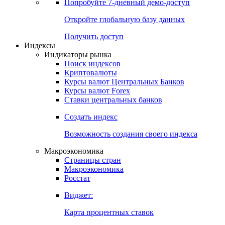
Попробуйте
7-дневный
демо-доступ
Откройте глобальную базу данных
Получить доступ
Индексы
Индикаторы рынка
Поиск индексов
Криптовалюты
Курсы валют Центральных Банков
Курсы валют Forex
Ставки центральных банков
Создать индекс
Возможность создания своего индекса
Макроэкономика
Страницы стран
Макроэкономика
Росстат
Виджет:
Карта процентных ставок