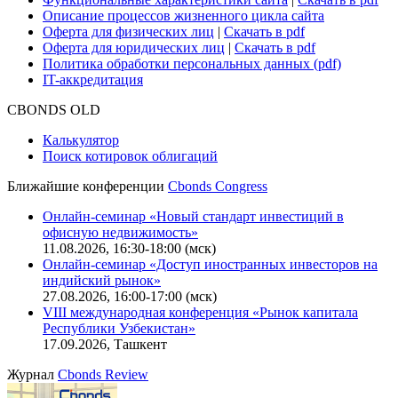
Описание процессов жизненного цикла сайта
Оферта для физических лиц
|
Скачать в pdf
Оферта для юридических лиц
|
Скачать в pdf
Политика обработки персональных данных (pdf)
IT-аккредитация
CBONDS OLD
Калькулятор
Поиск котировок облигаций
Ближайшие конференции
Cbonds Congress
Онлайн-семинар «Новый стандарт инвестиций в
офисную недвижимость»
11.08.2026, 16:30-18:00 (мск)
Онлайн-семинар «Доступ иностранных инвесторов на
индийский рынок»
27.08.2026, 16:00-17:00 (мск)
VIII международная конференция «Рынок капитала
Республики Узбекистан»
17.09.2026, Ташкент
Журнал
Cbonds Review