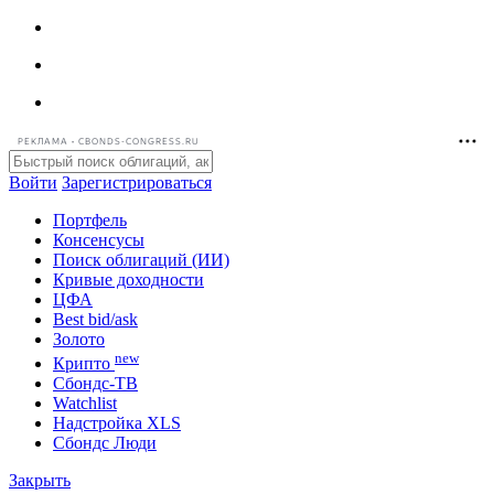
РЕКЛАМА • CBONDS-CONGRESS.RU
Войти
Зарегистрироваться
Портфель
Консенсусы
Поиск облигаций (ИИ)
Кривые доходности
ЦФА
Best bid/ask
Золото
new
Крипто
Сбондс-ТВ
Watchlist