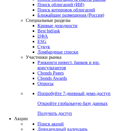
Облигации
Поиски
Поиск облигаций & Карты рынка
Поиск облигаций (ИИ)
Поиск котировок облигаций
Ближайшие размещения (Россия)
Специальные разделы
Кривые доходности
Best bid/ask
ЦФА
ESG
Сукук
Ломбардные списки
Участники рынка
Рэнкинги инвест. банков и юр.
консультантов
Cbonds Pages
Cbonds Awards
Опросы
Попробуйте
7-дневный
демо-доступ
Откройте глобальную базу данных