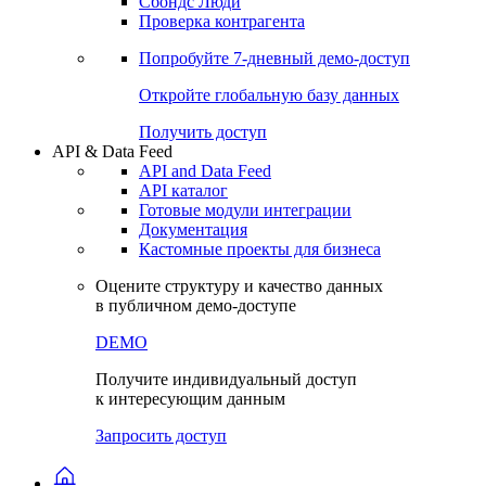
Сохраненные запросы
Виджеты акций и облигаций
Чат
Сбондс Люди
Проверка контрагента
Попробуйте
7-дневный
демо-доступ
Откройте глобальную базу данных
Получить доступ
API & Data Feed
API and Data Feed
API каталог
Готовые модули интеграции
Документация
Кастомные проекты для бизнеса
Оцените структуру и качество данных
в публичном демо-доступе
DEMO
Получите индивидуальный доступ
к интересующим данным