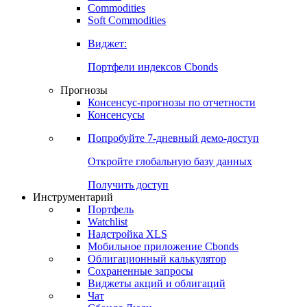
Commodities
Золото
Нефть
Бензин
Commodities
Soft Commodities
Виджет:
Портфели индексов Cbonds
Прогнозы
Консенсус-прогнозы по отчетности
Консенсусы
Попробуйте
7-дневный
демо-доступ
Откройте глобальную базу данных
Получить доступ
Инструментарий
Портфель
Watchlist
Надстройка XLS
Мобильное приложение Cbonds
Облигационный калькулятор