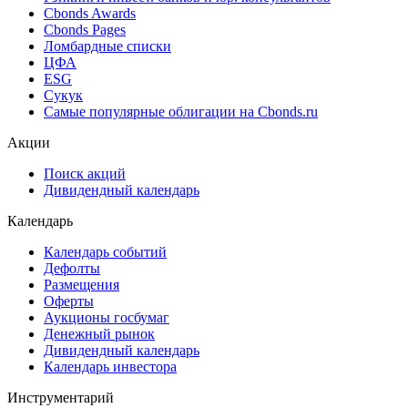
Cbonds Estimation
Cbonds Estimation Onshore
Cbonds Valuation
Рэнкинги инвест. банков и юр. консультантов
Cbonds Awards
Cbonds Pages
Ломбардные списки
ЦФА
ESG
Сукук
Самые популярные облигации на Cbonds.ru
Акции
Поиск акций
Дивидендный календарь
Календарь
Календарь событий
Дефолты
Размещения
Оферты
Аукционы госбумаг
Денежный рынок