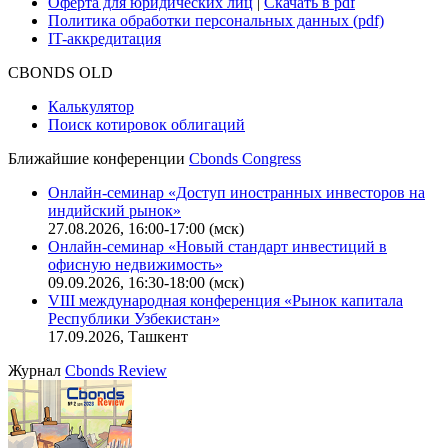
Функциональные характеристики сайта
|
Скачать в pdf
Описание процессов жизненного цикла сайта
Оферта для физических лиц
|
Скачать в pdf
Оферта для юридических лиц
|
Скачать в pdf
Политика обработки персональных данных (pdf)
IT-аккредитация
CBONDS OLD
Калькулятор
Поиск котировок облигаций
Ближайшие конференции
Cbonds Congress
Онлайн-семинар «Доступ иностранных инвесторов на
индийский рынок»
27.08.2026, 16:00-17:00 (мск)
Онлайн-семинар «Новый стандарт инвестиций в
офисную недвижимость»
09.09.2026, 16:30-18:00 (мск)
VIII международная конференция «Рынок капитала
Республики Узбекистан»
17.09.2026, Ташкент
Журнал
Cbonds Review