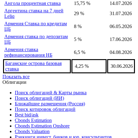
рефинансирования НБ
Албания ставка репо
2,5 %
06.08.2026
Алжир учётная ставка
2,5 %
28.02.2026
Ангола процентная ставка
15,75 %
14.07.2026
Аргентина ставка на 7 дней
29 %
31.07.2026
Leliq
Армения Ставка по кредитам
8 %
06.05.2026
ЦБ
Армения ставка по депозитам
5 %
17.06.2026
ЦБ
Армения ставка
6,5 %
04.08.2026
рефинансирования НБ
Багамские острова базовая
4,25 %
30.06.2026
ставка
Показать все
Облигации
Поиск облигаций & Карты рынка
Поиск облигаций (ИИ)
Ближайшие размещения (Россия)
Поиск котировок облигаций
Best bid/ask