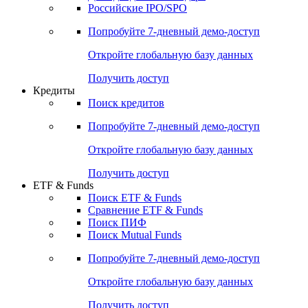
Получить доступ
Акции
Поиск акций
Дивидендный календарь
Российские IPO/SPO
Попробуйте
7-дневный
демо-доступ
Откройте глобальную базу данных
Получить доступ
Кредиты
Поиск кредитов
Попробуйте
7-дневный
демо-доступ
Откройте глобальную базу данных
Получить доступ
ETF & Funds
Поиск ETF & Funds
Сравнение ETF & Funds
Поиск ПИФ
Поиск Mutual Funds
Попробуйте
7-дневный
демо-доступ