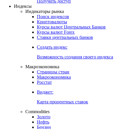
Попробуйте
7-дневный
демо-доступ
Откройте глобальную базу данных
Получить доступ
Индексы
Индикаторы рынка
Поиск индексов
Криптовалюты
Курсы валют Центральных Банков
Курсы валют Forex
Ставки центральных банков
Создать индекс
Возможность создания своего индекса
Макроэкономика
Страницы стран
Макроэкономика
Росстат
Виджет:
Карта процентных ставок