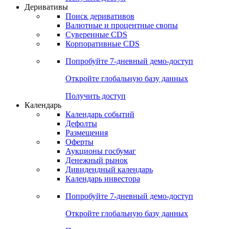
Откройте глобальную базу данных
Получить доступ
Деривативы
Поиск деривативов
Валютные и процентные свопы
Суверенные CDS
Корпоративные CDS
Попробуйте
7-дневный
демо-доступ
Откройте глобальную базу данных
Получить доступ
Календарь
Календарь событий
Дефолты
Размещения
Оферты
Аукционы госбумаг
Денежный рынок
Дивидендный календарь
Календарь инвестора