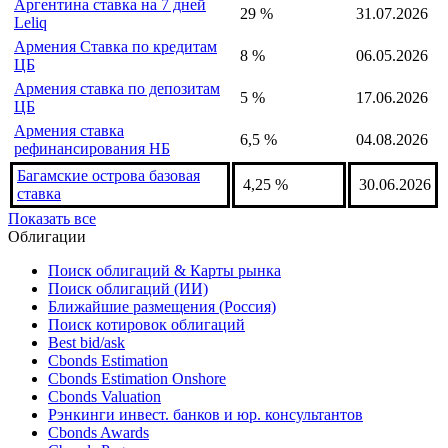
Албания ставка репо
2,5 %
06.08.2026
Алжир учётная ставка
2,5 %
28.02.2026
Ангола процентная ставка
15,75 %
14.07.2026
Аргентина ставка на 7 дней
29 %
31.07.2026
Leliq
Армения Ставка по кредитам
8 %
06.05.2026
ЦБ
Армения ставка по депозитам
5 %
17.06.2026
ЦБ
Армения ставка
6,5 %
04.08.2026
рефинансирования НБ
Багамские острова базовая
4,25 %
30.06.2026
ставка
Показать все
Облигации
Поиск облигаций & Карты рынка
Поиск облигаций (ИИ)
Ближайшие размещения (Россия)
Поиск котировок облигаций
Best bid/ask
Cbonds Estimation
Cbonds Estimation Onshore