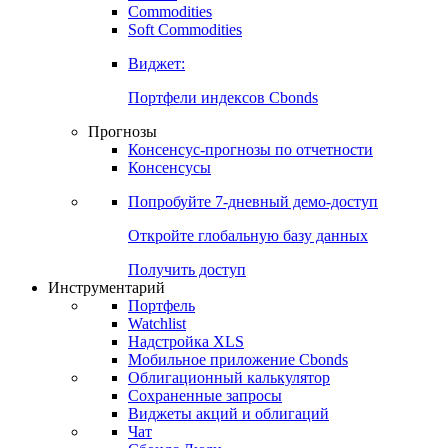
Commodities
Золото
Нефть
Бензин
Commodities
Soft Commodities
Виджет:
Портфели индексов Cbonds
Прогнозы
Консенсус-прогнозы по отчетности
Консенсусы
Попробуйте
7-дневный
демо-доступ
Откройте глобальную базу данных
Получить доступ
Инструментарий
Портфель
Watchlist
Надстройка XLS
Мобильное приложение Cbonds
Облигационный калькулятор