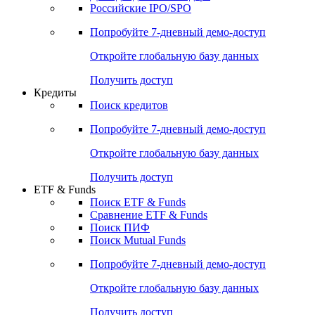
Получить доступ
Акции
Поиск акций
Дивидендный календарь
Российские IPO/SPO
Попробуйте
7-дневный
демо-доступ
Откройте глобальную базу данных
Получить доступ
Кредиты
Поиск кредитов
Попробуйте
7-дневный
демо-доступ
Откройте глобальную базу данных
Получить доступ
ETF & Funds
Поиск ETF & Funds
Сравнение ETF & Funds
Поиск ПИФ
Поиск Mutual Funds
Попробуйте
7-дневный
демо-доступ