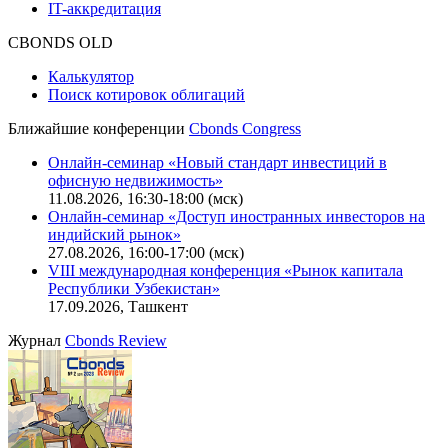
Описание процессов жизненного цикла сайта
Оферта для физических лиц
|
Скачать в pdf
Оферта для юридических лиц
|
Скачать в pdf
Политика обработки персональных данных (pdf)
IT-аккредитация
CBONDS OLD
Калькулятор
Поиск котировок облигаций
Ближайшие конференции
Cbonds Congress
Онлайн-семинар «Новый стандарт инвестиций в
офисную недвижимость»
11.08.2026, 16:30-18:00 (мск)
Онлайн-семинар «Доступ иностранных инвесторов на
индийский рынок»
27.08.2026, 16:00-17:00 (мск)
VIII международная конференция «Рынок капитала
Республики Узбекистан»
17.09.2026, Ташкент
Журнал
Cbonds Review