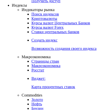
Попробуйте
7-дневный
демо-доступ
Откройте глобальную базу данных
Получить доступ
Индексы
Индикаторы рынка
Поиск индексов
Криптовалюты
Курсы валют Центральных Банков
Курсы валют Forex
Ставки центральных банков
Создать индекс
Возможность создания своего индекса
Макроэкономика
Страницы стран
Макроэкономика
Росстат
Виджет:
Карта процентных ставок