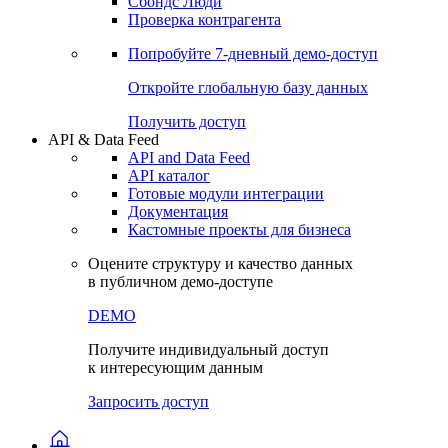
Сохраненные запросы
Виджеты акций и облигаций
Чат
Сбондс Люди
Проверка контрагента
Попробуйте
7-дневный
демо-доступ
Откройте глобальную базу данных
Получить доступ
API & Data Feed
API and Data Feed
API каталог
Готовые модули интеграции
Документация
Кастомные проекты для бизнеса
Оцените структуру и качество данных
в публичном демо-доступе
DEMO
Получите индивидуальный доступ
к интересующим данным