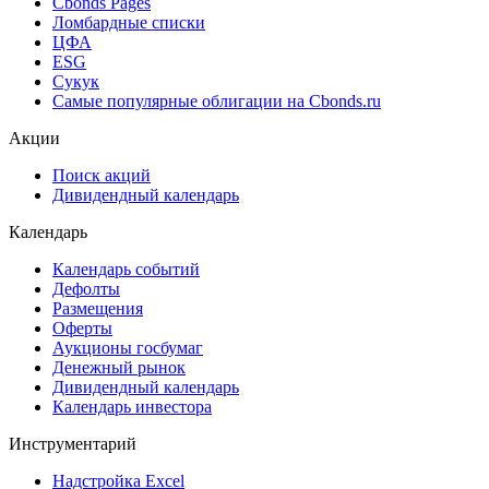
Cbonds Valuation
Рэнкинги инвест. банков и юр. консультантов
Cbonds Awards
Cbonds Pages
Ломбардные списки
ЦФА
ESG
Сукук
Самые популярные облигации на Cbonds.ru
Акции
Поиск акций
Дивидендный календарь
Календарь
Календарь событий
Дефолты
Размещения
Оферты
Аукционы госбумаг
Денежный рынок
Дивидендный календарь
Календарь инвестора