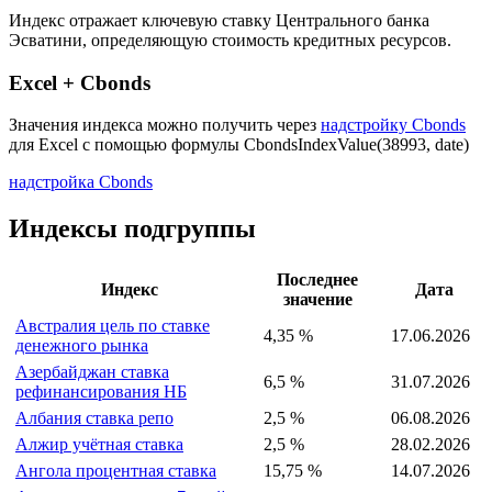
Страна: Эсватини
Рассчитывающая Организация:
Центральный банк Эсватини
Индекс отражает ключевую ставку Центрального банка
Эсватини, определяющую стоимость кредитных ресурсов.
Excel + Cbonds
Значения индекса можно получить через
надстройку Cbonds
для Excel с помощью формулы
CbondsIndexValue(38993, date)
надстройка Cbonds
Индексы подгруппы
Последнее
Индекс
Дата
значение
Австралия цель по ставке
4,35 %
17.06.2026
денежного рынка
Азербайджан ставка
6,5 %
31.07.2026
рефинансирования НБ