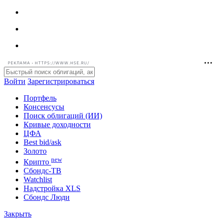
РЕКЛАМА • HTTPS://WWW.HSE.RU/
Войти
Зарегистрироваться
Портфель
Консенсусы
Поиск облигаций (ИИ)
Кривые доходности
ЦФА
Best bid/ask
Золото
new
Крипто
Сбондс-ТВ
Watchlist