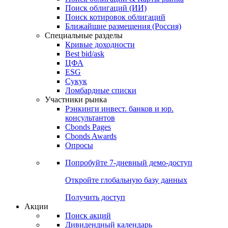
Облигации
Поиски
Поиск облигаций & Карты рынка
Поиск облигаций (ИИ)
Поиск котировок облигаций
Ближайшие размещения (Россия)
Специальные разделы
Кривые доходности
Best bid/ask
ЦФА
ESG
Сукук
Ломбардные списки
Участники рынка
Рэнкинги инвест. банков и юр.
консультантов
Cbonds Pages
Cbonds Awards
Опросы
Попробуйте
7-дневный
демо-доступ
Откройте глобальную базу данных