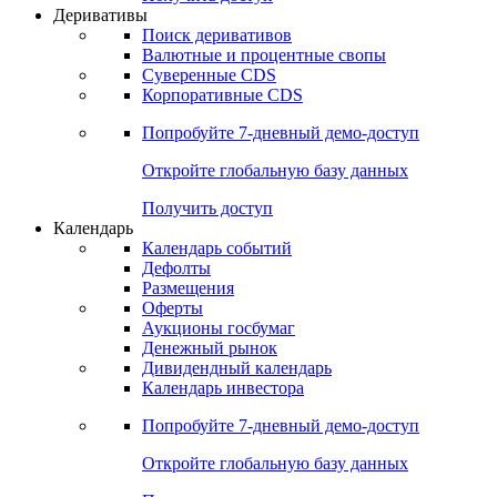
Откройте глобальную базу данных
Получить доступ
Деривативы
Поиск деривативов
Валютные и процентные свопы
Суверенные CDS
Корпоративные CDS
Попробуйте
7-дневный
демо-доступ
Откройте глобальную базу данных
Получить доступ
Календарь
Календарь событий
Дефолты
Размещения
Оферты
Аукционы госбумаг
Денежный рынок
Дивидендный календарь
Календарь инвестора