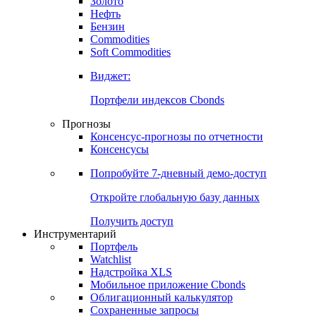
Золото
Нефть
Бензин
Commodities
Soft Commodities
Виджет:
Портфели индексов Cbonds
Прогнозы
Консенсус-прогнозы по отчетности
Консенсусы
Попробуйте
7-дневный
демо-доступ
Откройте глобальную базу данных
Получить доступ
Инструментарий
Портфель
Watchlist
Надстройка XLS
Мобильное приложение Cbonds
Облигационный калькулятор
Сохраненные запросы