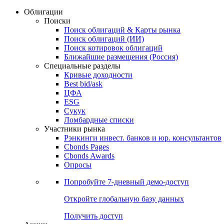
Облигации
Поиски
Поиск облигаций & Карты рынка
Поиск облигаций (ИИ)
Поиск котировок облигаций
Ближайшие размещения (Россия)
Специальные разделы
Кривые доходности
Best bid/ask
ЦФА
ESG
Сукук
Ломбардные списки
Участники рынка
Рэнкинги инвест. банков и юр. консультантов
Cbonds Pages
Cbonds Awards
Опросы
Попробуйте
7-дневный
демо-доступ
Откройте глобальную базу данных
Получить доступ