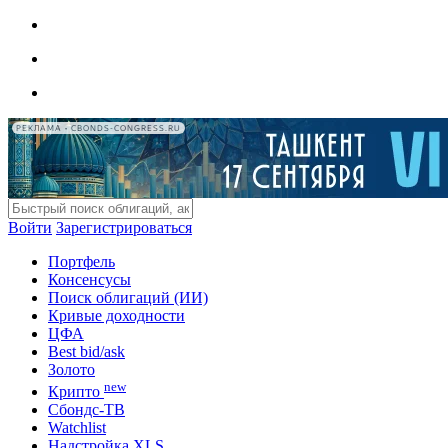
РЕКЛАМА • CBONDS-CONGRESS.RU
Войти
Зарегистрироваться
Портфель
Консенсусы
Поиск облигаций (ИИ)
Кривые доходности
ЦФА
Best bid/ask
Золото
new
Крипто
Сбондс-ТВ
Watchlist
Надстройка XLS