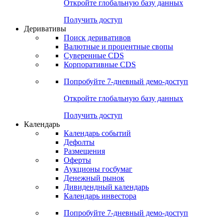
Откройте глобальную базу данных
Получить доступ
Деривативы
Поиск деривативов
Валютные и процентные свопы
Суверенные CDS
Корпоративные CDS
Попробуйте
7-дневный
демо-доступ
Откройте глобальную базу данных
Получить доступ
Календарь
Календарь событий
Дефолты
Размещения
Оферты
Аукционы госбумаг
Денежный рынок
Дивидендный календарь
Календарь инвестора
Попробуйте
7-дневный
демо-доступ