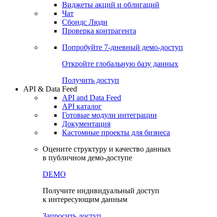
Виджеты акций и облигаций
Чат
Сбондс Люди
Проверка контрагента
Попробуйте
7-дневный
демо-доступ
Откройте глобальную базу данных
Получить доступ
API & Data Feed
API and Data Feed
API каталог
Готовые модули интеграции
Документация
Кастомные проекты для бизнеса
Оцените структуру и качество данных
в публичном демо-доступе
DEMO
Получите индивидуальный доступ
к интересующим данным
Запросить доступ