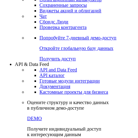
Сохраненные запросы
Виджеты акций и облигаций
Чат
Сбондс Люди
Проверка контрагента
Попробуйте
7-дневный
демо-доступ
Откройте глобальную базу данных
Получить доступ
API & Data Feed
API and Data Feed
API каталог
Готовые модули интеграции
Документация
Кастомные проекты для бизнеса
Оцените структуру и качество данных
в публичном демо-доступе
DEMO
Получите индивидуальный доступ
к интересующим данным