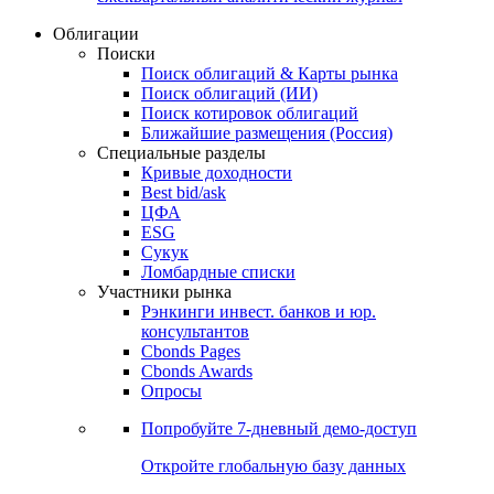
Облигации
Поиски
Поиск облигаций & Карты рынка
Поиск облигаций (ИИ)
Поиск котировок облигаций
Ближайшие размещения (Россия)
Специальные разделы
Кривые доходности
Best bid/ask
ЦФА
ESG
Сукук
Ломбардные списки
Участники рынка
Рэнкинги инвест. банков и юр.
консультантов
Cbonds Pages
Cbonds Awards
Опросы
Попробуйте
7-дневный
демо-доступ
Откройте глобальную базу данных