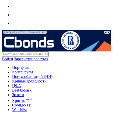
РЕКЛАМА • HTTPS://WWW.HSE.RU/
Войти
Зарегистрироваться
Портфель
Консенсусы
Поиск облигаций (ИИ)
Кривые доходности
ЦФА
Best bid/ask
Золото
new
Крипто
Сбондс-ТВ
Watchlist