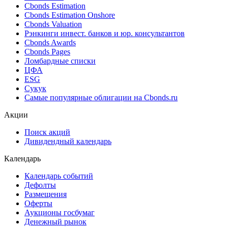
Cbonds Estimation
Cbonds Estimation Onshore
Cbonds Valuation
Рэнкинги инвест. банков и юр. консультантов
Cbonds Awards
Cbonds Pages
Ломбардные списки
ЦФА
ESG
Сукук
Самые популярные облигации на Cbonds.ru
Акции
Поиск акций
Дивидендный календарь
Календарь
Календарь событий
Дефолты
Размещения
Оферты
Аукционы госбумаг
Денежный рынок