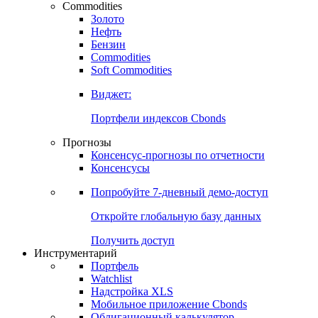
Commodities
Золото
Нефть
Бензин
Commodities
Soft Commodities
Виджет:
Портфели индексов Cbonds
Прогнозы
Консенсус-прогнозы по отчетности
Консенсусы
Попробуйте
7-дневный
демо-доступ
Откройте глобальную базу данных
Получить доступ
Инструментарий
Портфель
Watchlist
Надстройка XLS
Мобильное приложение Cbonds
Облигационный калькулятор