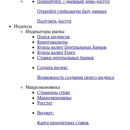
Попробуйте
7-дневный
демо-доступ
Откройте глобальную базу данных
Получить доступ
Индексы
Индикаторы рынка
Поиск индексов
Криптовалюты
Курсы валют Центральных Банков
Курсы валют Forex
Ставки центральных банков
Создать индекс
Возможность создания своего индекса
Макроэкономика
Страницы стран
Макроэкономика
Росстат
Виджет:
Карта процентных ставок