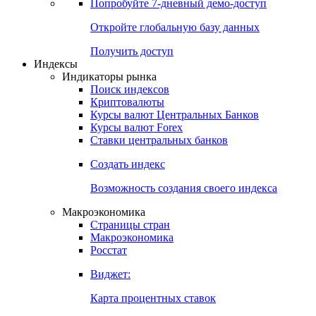
Попробуйте
7-дневный
демо-доступ
Откройте глобальную базу данных
Получить доступ
Индексы
Индикаторы рынка
Поиск индексов
Криптовалюты
Курсы валют Центральных Банков
Курсы валют Forex
Ставки центральных банков
Создать индекс
Возможность создания своего индекса
Макроэкономика
Страницы стран
Макроэкономика
Росстат
Виджет:
Карта процентных ставок