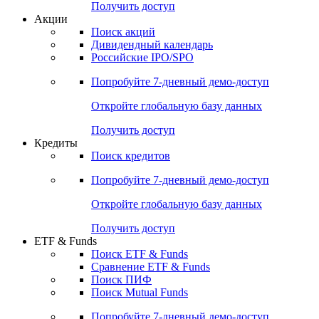
Получить доступ
Акции
Поиск акций
Дивидендный календарь
Российские IPO/SPO
Попробуйте
7-дневный
демо-доступ
Откройте глобальную базу данных
Получить доступ
Кредиты
Поиск кредитов
Попробуйте
7-дневный
демо-доступ
Откройте глобальную базу данных
Получить доступ
ETF & Funds
Поиск ETF & Funds
Сравнение ETF & Funds
Поиск ПИФ
Поиск Mutual Funds
Попробуйте
7-дневный
демо-доступ