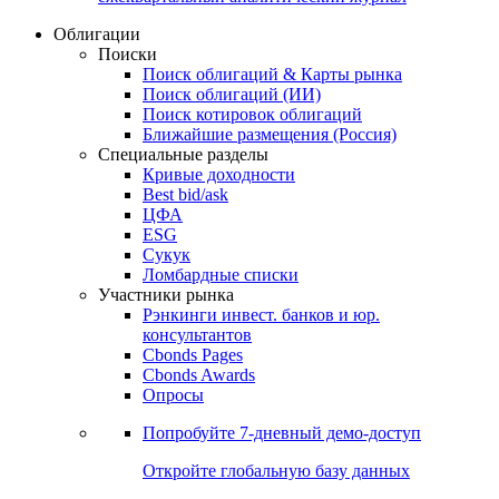
Облигации
Поиски
Поиск облигаций & Карты рынка
Поиск облигаций (ИИ)
Поиск котировок облигаций
Ближайшие размещения (Россия)
Специальные разделы
Кривые доходности
Best bid/ask
ЦФА
ESG
Сукук
Ломбардные списки
Участники рынка
Рэнкинги инвест. банков и юр.
консультантов
Cbonds Pages
Cbonds Awards
Опросы
Попробуйте
7-дневный
демо-доступ
Откройте глобальную базу данных