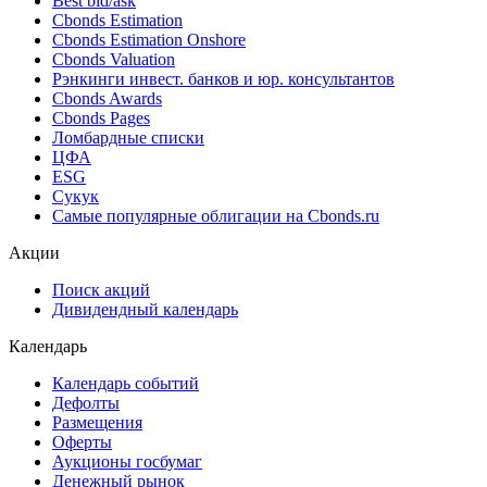
Best bid/ask
Cbonds Estimation
Cbonds Estimation Onshore
Cbonds Valuation
Рэнкинги инвест. банков и юр. консультантов
Cbonds Awards
Cbonds Pages
Ломбардные списки
ЦФА
ESG
Сукук
Самые популярные облигации на Cbonds.ru
Акции
Поиск акций
Дивидендный календарь
Календарь
Календарь событий
Дефолты
Размещения
Оферты
Аукционы госбумаг
Денежный рынок