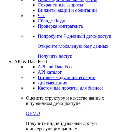
Сохраненные запросы
Виджеты акций и облигаций
Чат
Сбондс Люди
Проверка контрагента
Попробуйте
7-дневный
демо-доступ
Откройте глобальную базу данных
Получить доступ
API & Data Feed
API and Data Feed
API каталог
Готовые модули интеграции
Документация
Кастомные проекты для бизнеса
Оцените структуру и качество данных
в публичном демо-доступе
DEMO
Получите индивидуальный доступ
к интересующим данным