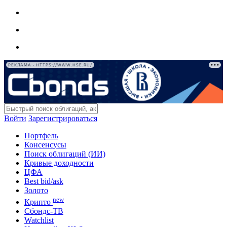
РЕКЛАМА • HTTPS://WWW.HSE.RU/
Войти
Зарегистрироваться
Портфель
Консенсусы
Поиск облигаций (ИИ)
Кривые доходности
ЦФА
Best bid/ask
Золото
new
Крипто
Сбондс-ТВ
Watchlist