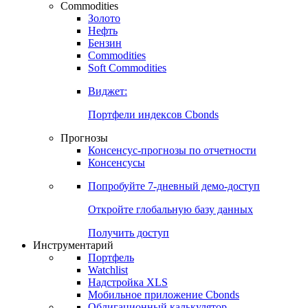
Commodities
Золото
Нефть
Бензин
Commodities
Soft Commodities
Виджет:
Портфели индексов Cbonds
Прогнозы
Консенсус-прогнозы по отчетности
Консенсусы
Попробуйте
7-дневный
демо-доступ
Откройте глобальную базу данных
Получить доступ
Инструментарий
Портфель
Watchlist
Надстройка XLS
Мобильное приложение Cbonds
Облигационный калькулятор