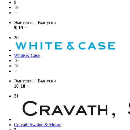
Simpson Thacher & Bartlett
9
19
Эмитенты
|
Выпуски
9
|
19
20
White & Case
10
18
Эмитенты
|
Выпуски
10
|
18
21