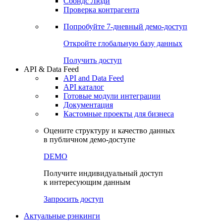
Сохраненные запросы
Виджеты акций и облигаций
Чат
Сбондс Люди
Проверка контрагента
Попробуйте
7-дневный
демо-доступ
Откройте глобальную базу данных
Получить доступ
API & Data Feed
API and Data Feed
API каталог
Готовые модули интеграции
Документация
Кастомные проекты для бизнеса
Оцените структуру и качество данных
в публичном демо-доступе
DEMO
Получите индивидуальный доступ
к интересующим данным