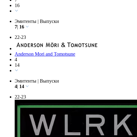
Cravath Swaine & Moore
7
16
Эмитенты
|
Выпуски
7
|
16
22-23
Anderson Mori and Tomotsune
4
14
Эмитенты
|
Выпуски
4
|
14
22-23