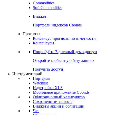
Commodities
Золото
Нефть
Бензин
Commodities
Soft Commodities
Виджет:
Портфели индексов Cbonds
Прогнозы
Консенсус-прогнозы по отчетности
Консенсусы
Попробуйте
7-дневный
демо-доступ
Откройте глобальную базу данных
Получить доступ
Инструментарий
Портфель
Watchlist
Надстройка XLS
Мобильное приложение Cbonds
Облигационный калькулятор