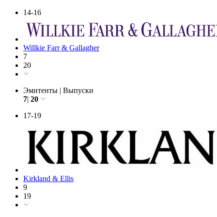
Эмитенты
|
Выпуски
2
|
20
14-16
Willkie Farr & Gallagher
7
20
Эмитенты
|
Выпуски
7
|
20
17-19
Kirkland & Ellis