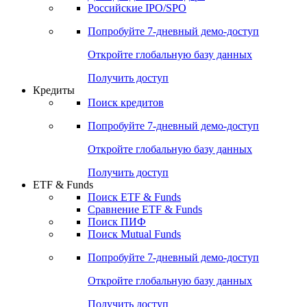
Получить доступ
Акции
Поиск акций
Дивидендный календарь
Российские IPO/SPO
Попробуйте
7-дневный
демо-доступ
Откройте глобальную базу данных
Получить доступ
Кредиты
Поиск кредитов
Попробуйте
7-дневный
демо-доступ
Откройте глобальную базу данных
Получить доступ
ETF & Funds
Поиск ETF & Funds
Сравнение ETF & Funds
Поиск ПИФ
Поиск Mutual Funds
Попробуйте
7-дневный
демо-доступ