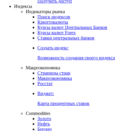
Попробуйте
7-дневный
демо-доступ
Откройте глобальную базу данных
Получить доступ
Индексы
Индикаторы рынка
Поиск индексов
Криптовалюты
Курсы валют Центральных Банков
Курсы валют Forex
Ставки центральных банков
Создать индекс
Возможность создания своего индекса
Макроэкономика
Страницы стран
Макроэкономика
Росстат
Виджет:
Карта процентных ставок