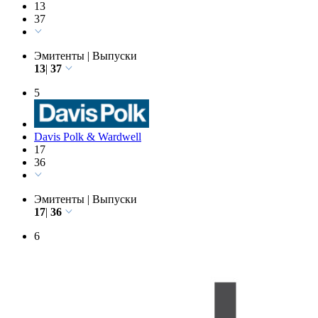
Skadden, Arps, Slate, Meagher & Flom
13
37
Эмитенты
|
Выпуски
13
|
37
5
Davis Polk & Wardwell
17
36
Эмитенты
|
Выпуски
17
|
36
6