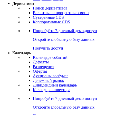
Откройте глобальную базу данных
Получить доступ
Деривативы
Поиск деривативов
Валютные и процентные свопы
Суверенные CDS
Корпоративные CDS
Попробуйте
7-дневный
демо-доступ
Откройте глобальную базу данных
Получить доступ
Календарь
Календарь событий
Дефолты
Размещения
Оферты
Аукционы госбумаг
Денежный рынок
Дивидендный календарь
Календарь инвестора