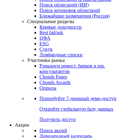
Облигации
Поиски
Поиск облигаций & Карты рынка
Поиск облигаций (ИИ)
Поиск котировок облигаций
Ближайшие размещения (Россия)
Специальные разделы
Кривые доходности
Best bid/ask
ЦФА
ESG
Сукук
Ломбардные списки
Участники рынка
Рэнкинги инвест. банков и юр.
консультантов
Cbonds Pages
Cbonds Awards
Опросы
Попробуйте
7-дневный
демо-доступ
Откройте глобальную базу данных