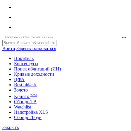
РЕКЛАМА • HTTPS://WWW.HSE.RU/
Войти
Зарегистрироваться
Портфель
Консенсусы
Поиск облигаций (ИИ)
Кривые доходности
ЦФА
Best bid/ask
Золото
new
Крипто
Сбондс-ТВ
Watchlist