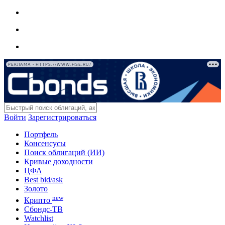
РЕКЛАМА • HTTPS://WWW.HSE.RU/
Войти
Зарегистрироваться
Портфель
Консенсусы
Поиск облигаций (ИИ)
Кривые доходности
ЦФА
Best bid/ask
Золото
new
Крипто
Сбондс-ТВ
Watchlist