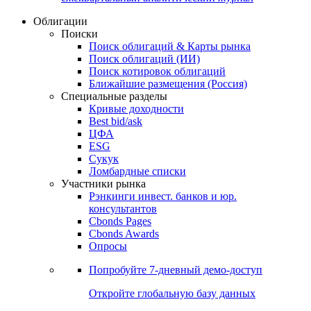
Облигации
Поиски
Поиск облигаций & Карты рынка
Поиск облигаций (ИИ)
Поиск котировок облигаций
Ближайшие размещения (Россия)
Специальные разделы
Кривые доходности
Best bid/ask
ЦФА
ESG
Сукук
Ломбардные списки
Участники рынка
Рэнкинги инвест. банков и юр.
консультантов
Cbonds Pages
Cbonds Awards
Опросы
Попробуйте
7-дневный
демо-доступ
Откройте глобальную базу данных