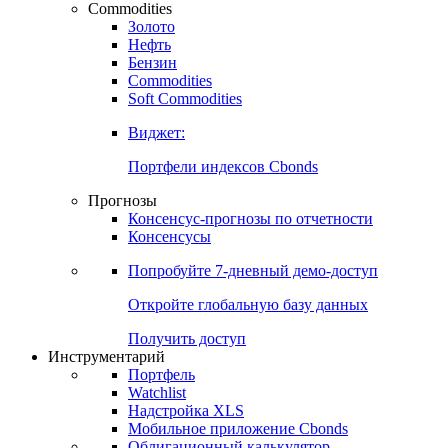
Commodities
Золото
Нефть
Бензин
Commodities
Soft Commodities
Виджет:
Портфели индексов Cbonds
Прогнозы
Консенсус-прогнозы по отчетности
Консенсусы
Попробуйте
7-дневный
демо-доступ
Откройте глобальную базу данных
Получить доступ
Инструментарий
Портфель
Watchlist
Надстройка XLS
Мобильное приложение Cbonds
Облигационный калькулятор