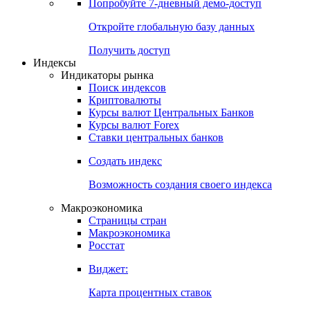
Попробуйте
7-дневный
демо-доступ
Откройте глобальную базу данных
Получить доступ
Индексы
Индикаторы рынка
Поиск индексов
Криптовалюты
Курсы валют Центральных Банков
Курсы валют Forex
Ставки центральных банков
Создать индекс
Возможность создания своего индекса
Макроэкономика
Страницы стран
Макроэкономика
Росстат
Виджет:
Карта процентных ставок