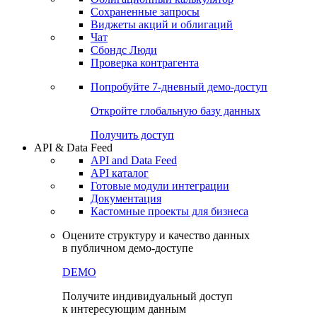
Сохраненные запросы
Виджеты акций и облигаций
Чат
Сбондс Люди
Проверка контрагента
Попробуйте
7-дневный
демо-доступ
Откройте глобальную базу данных
Получить доступ
API & Data Feed
API and Data Feed
API каталог
Готовые модули интеграции
Документация
Кастомные проекты для бизнеса
Оцените структуру и качество данных
в публичном демо-доступе
DEMO
Получите индивидуальный доступ
к интересующим данным