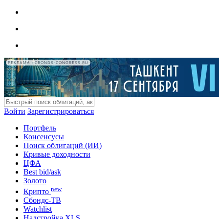
РЕКЛАМА • CBONDS-CONGRESS.RU
Войти
Зарегистрироваться
Портфель
Консенсусы
Поиск облигаций (ИИ)
Кривые доходности
ЦФА
Best bid/ask
Золото
new
Крипто
Сбондс-ТВ
Watchlist
Надстройка XLS