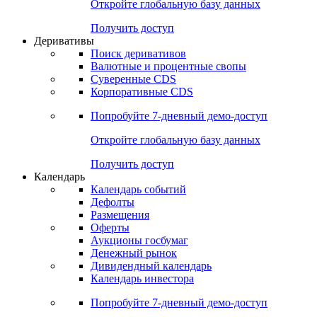
Откройте глобальную базу данных
Получить доступ
Деривативы
Поиск деривативов
Валютные и процентные свопы
Суверенные CDS
Корпоративные CDS
Попробуйте
7-дневный
демо-доступ
Откройте глобальную базу данных
Получить доступ
Календарь
Календарь событий
Дефолты
Размещения
Оферты
Аукционы госбумаг
Денежный рынок
Дивидендный календарь
Календарь инвестора
Попробуйте
7-дневный
демо-доступ