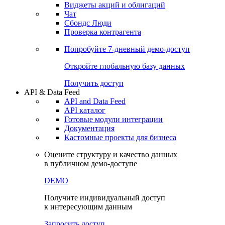
Виджеты акций и облигаций
Чат
Сбондс Люди
Проверка контрагента
Попробуйте
7-дневный
демо-доступ
Откройте глобальную базу данных
Получить доступ
API & Data Feed
API and Data Feed
API каталог
Готовые модули интеграции
Документация
Кастомные проекты для бизнеса
Оцените структуру и качество данных
в публичном демо-доступе
DEMO
Получите индивидуальный доступ
к интересующим данным
Запросить доступ