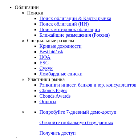
Облигации
Поиски
Поиск облигаций & Карты рынка
Поиск облигаций (ИИ)
Поиск котировок облигаций
Ближайшие размещения (Россия)
Специальные разделы
Кривые доходности
Best bid/ask
ЦФА
ESG
Сукук
Ломбардные списки
Участники рынка
Рэнкинги инвест. банков и юр. консультантов
Cbonds Pages
Cbonds Awards
Опросы
Попробуйте
7-дневный
демо-доступ
Откройте глобальную базу данных
Получить доступ