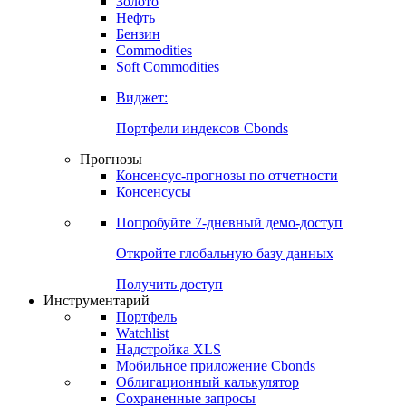
Золото
Нефть
Бензин
Commodities
Soft Commodities
Виджет:
Портфели индексов Cbonds
Прогнозы
Консенсус-прогнозы по отчетности
Консенсусы
Попробуйте
7-дневный
демо-доступ
Откройте глобальную базу данных
Получить доступ
Инструментарий
Портфель
Watchlist
Надстройка XLS
Мобильное приложение Cbonds
Облигационный калькулятор
Сохраненные запросы