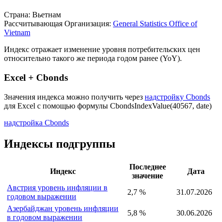
Страна: Вьетнам
Рассчитывающая Организация:
General Statistics Office of
Vietnam
Индекс отражает изменение уровня потребительских цен
относительно такого же периода годом ранее (YoY).
Excel + Cbonds
Значения индекса можно получить через
надстройку Cbonds
для Excel с помощью формулы
CbondsIndexValue(40567, date)
надстройка Cbonds
Индексы подгруппы
Последнее
Индекс
Дата
значение
Австрия уровень инфляции в
2,7 %
31.07.2026
годовом выражении
Азербайджан уровень инфляции
5,8 %
30.06.2026
в годовом выражении