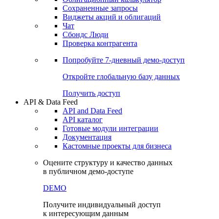
Сохраненные запросы
Виджеты акций и облигаций
Чат
Сбондс Люди
Проверка контрагента
Попробуйте
7-дневный
демо-доступ
Откройте глобальную базу данных
Получить доступ
API & Data Feed
API and Data Feed
API каталог
Готовые модули интеграции
Документация
Кастомные проекты для бизнеса
Оцените структуру и качество данных
в публичном демо-доступе
DEMO
Получите индивидуальный доступ
к интересующим данным