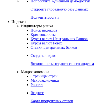
Попробуйте
7-дневный
демо-доступ
Откройте глобальную базу данных
Получить доступ
Индексы
Индикаторы рынка
Поиск индексов
Криптовалюты
Курсы валют Центральных Банков
Курсы валют Forex
Ставки центральных банков
Создать индекс
Возможность создания своего индекса
Макроэкономика
Страницы стран
Макроэкономика
Росстат
Виджет:
Карта процентных ставок