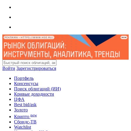
РЕКЛАМА • HTTPS://WWW.HSE.RU/
Войти
Зарегистрироваться
Портфель
Консенсусы
Поиск облигаций (ИИ)
Кривые доходности
ЦФА
Best bid/ask
Золото
new
Крипто
Сбондс-ТВ
Watchlist