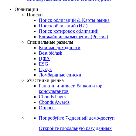
Облигации
Поиски
Поиск облигаций & Карты рынка
Поиск облигаций (ИИ)
Поиск котировок облигаций
Ближайшие размещения (Россия)
Специальные разделы
Кривые доходности
Best bid/ask
ЦФА
ESG
Сукук
Ломбардные списки
Участники рынка
Рэнкинги инвест. банков и юр.
консультантов
Cbonds Pages
Cbonds Awards
Опросы
Попробуйте
7-дневный
демо-доступ
Откройте глобальную базу данных