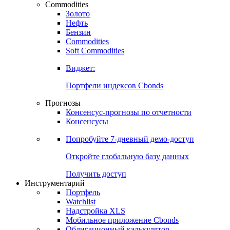
Commodities
Золото
Нефть
Бензин
Commodities
Soft Commodities
Виджет:
Портфели индексов Cbonds
Прогнозы
Консенсус-прогнозы по отчетности
Консенсусы
Попробуйте
7-дневный
демо-доступ
Откройте глобальную базу данных
Получить доступ
Инструментарий
Портфель
Watchlist
Надстройка XLS
Мобильное приложение Cbonds
Облигационный калькулятор