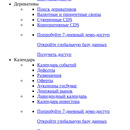
Откройте глобальную базу данных
Получить доступ
Деривативы
Поиск деривативов
Валютные и процентные свопы
Суверенные CDS
Корпоративные CDS
Попробуйте
7-дневный
демо-доступ
Откройте глобальную базу данных
Получить доступ
Календарь
Календарь событий
Дефолты
Размещения
Оферты
Аукционы госбумаг
Денежный рынок
Дивидендный календарь
Календарь инвестора