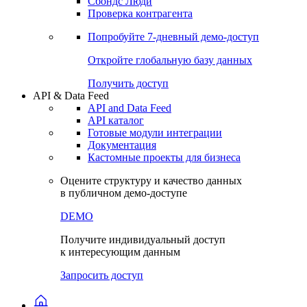
Сохраненные запросы
Виджеты акций и облигаций
Чат
Сбондс Люди
Проверка контрагента
Попробуйте
7-дневный
демо-доступ
Откройте глобальную базу данных
Получить доступ
API & Data Feed
API and Data Feed
API каталог
Готовые модули интеграции
Документация
Кастомные проекты для бизнеса
Оцените структуру и качество данных
в публичном демо-доступе
DEMO
Получите индивидуальный доступ
к интересующим данным