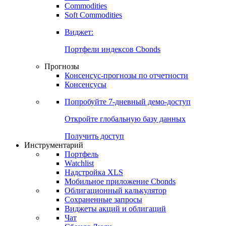
Commodities
Золото
Нефть
Бензин
Commodities
Soft Commodities
Виджет:
Портфели индексов Cbonds
Прогнозы
Консенсус-прогнозы по отчетности
Консенсусы
Попробуйте
7-дневный
демо-доступ
Откройте глобальную базу данных
Получить доступ
Инструментарий
Портфель
Watchlist
Надстройка XLS
Мобильное приложение Cbonds
Облигационный калькулятор