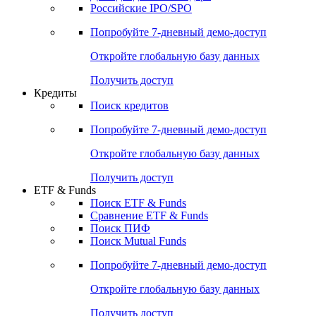
Получить доступ
Акции
Поиск акций
Дивидендный календарь
Российские IPO/SPO
Попробуйте
7-дневный
демо-доступ
Откройте глобальную базу данных
Получить доступ
Кредиты
Поиск кредитов
Попробуйте
7-дневный
демо-доступ
Откройте глобальную базу данных
Получить доступ
ETF & Funds
Поиск ETF & Funds
Сравнение ETF & Funds
Поиск ПИФ
Поиск Mutual Funds
Попробуйте
7-дневный
демо-доступ