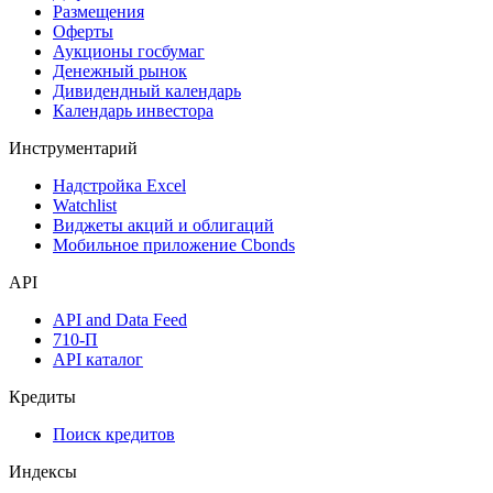
Календарь
Календарь событий
Дефолты
Размещения
Оферты
Аукционы госбумаг
Денежный рынок
Дивидендный календарь
Календарь инвестора
Инструментарий
Надстройка Excel
Watchlist
Виджеты акций и облигаций
Мобильное приложение Cbonds
API
API and Data Feed
710-П
API каталог
Кредиты