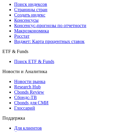
Поиск кредитов
Индексы
Поиск индексов
Страницы стран
Создать индекс
Консенсусы
Консенсус-прогнозы по отчетности
Макроэкономика
Росстат
Виджет: Карта процентных ставок
ETF & Funds
Поиск ETF & Funds
Новости и Аналитика
Новости рынка
Research Hub
Cbonds Review
Сбондс-ТВ
Cbonds для СМИ
Глоссарий