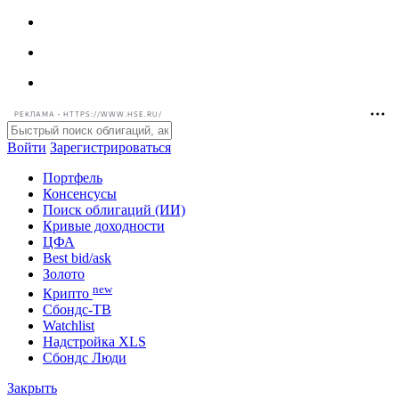
РЕКЛАМА • HTTPS://WWW.HSE.RU/
Войти
Зарегистрироваться
Портфель
Консенсусы
Поиск облигаций (ИИ)
Кривые доходности
ЦФА
Best bid/ask
Золото
new
Крипто
Сбондс-ТВ
Watchlist