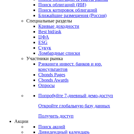
Облигации
Поиски
Поиск облигаций & Карты рынка
Поиск облигаций (ИИ)
Поиск котировок облигаций
Ближайшие размещения (Россия)
Специальные разделы
Кривые доходности
Best bid/ask
ЦФА
ESG
Сукук
Ломбардные списки
Участники рынка
Рэнкинги инвест. банков и юр.
консультантов
Cbonds Pages
Cbonds Awards
Опросы
Попробуйте
7-дневный
демо-доступ
Откройте глобальную базу данных