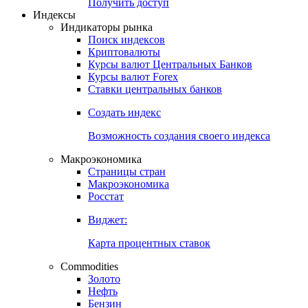
Попробуйте
7-дневный
демо-доступ
Откройте глобальную базу данных
Получить доступ
Индексы
Индикаторы рынка
Поиск индексов
Криптовалюты
Курсы валют Центральных Банков
Курсы валют Forex
Ставки центральных банков
Создать индекс
Возможность создания своего индекса
Макроэкономика
Страницы стран
Макроэкономика
Росстат
Виджет:
Карта процентных ставок