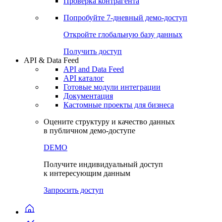
Виджеты акций и облигаций
Чат
Сбондс Люди
Проверка контрагента
Попробуйте
7-дневный
демо-доступ
Откройте глобальную базу данных
Получить доступ
API & Data Feed
API and Data Feed
API каталог
Готовые модули интеграции
Документация
Кастомные проекты для бизнеса
Оцените структуру и качество данных
в публичном демо-доступе
DEMO
Получите индивидуальный доступ
к интересующим данным
Запросить доступ