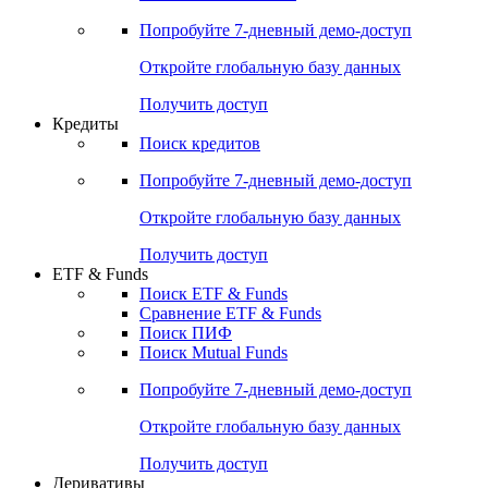
Акции
Поиск акций
Дивидендный календарь
Российские IPO/SPO
Попробуйте
7-дневный
демо-доступ
Откройте глобальную базу данных
Получить доступ
Кредиты
Поиск кредитов
Попробуйте
7-дневный
демо-доступ
Откройте глобальную базу данных
Получить доступ
ETF & Funds
Поиск ETF & Funds
Сравнение ETF & Funds
Поиск ПИФ
Поиск Mutual Funds
Попробуйте
7-дневный
демо-доступ