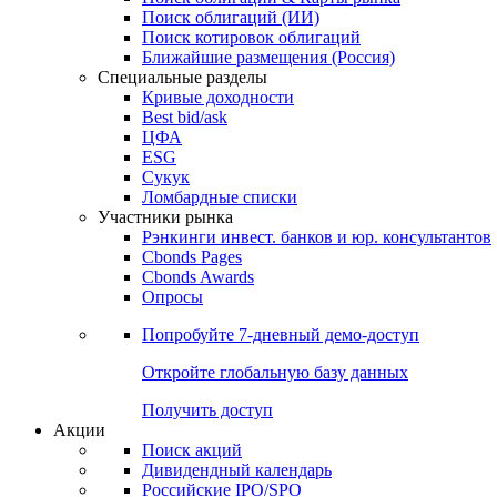
Облигации
Поиски
Поиск облигаций & Карты рынка
Поиск облигаций (ИИ)
Поиск котировок облигаций
Ближайшие размещения (Россия)
Специальные разделы
Кривые доходности
Best bid/ask
ЦФА
ESG
Сукук
Ломбардные списки
Участники рынка
Рэнкинги инвест. банков и юр. консультантов
Cbonds Pages
Cbonds Awards
Опросы
Попробуйте
7-дневный
демо-доступ
Откройте глобальную базу данных
Получить доступ