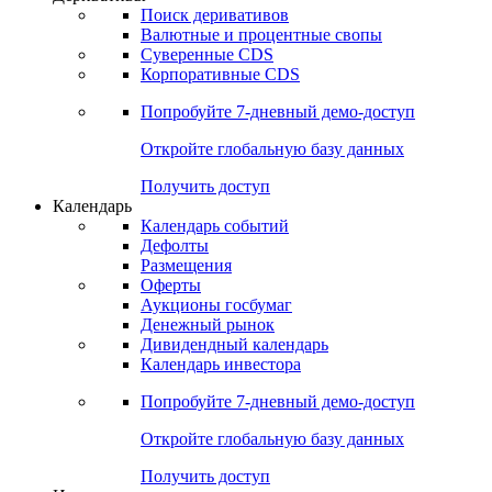
Откройте глобальную базу данных
Получить доступ
Деривативы
Поиск деривативов
Валютные и процентные свопы
Суверенные CDS
Корпоративные CDS
Попробуйте
7-дневный
демо-доступ
Откройте глобальную базу данных
Получить доступ
Календарь
Календарь событий
Дефолты
Размещения
Оферты
Аукционы госбумаг
Денежный рынок
Дивидендный календарь
Календарь инвестора
Попробуйте
7-дневный
демо-доступ