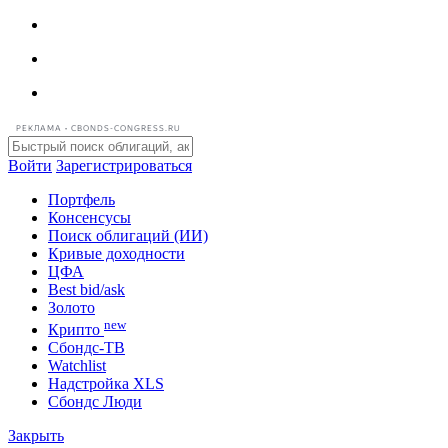
РЕКЛАМА • CBONDS-CONGRESS.RU
Войти
Зарегистрироваться
Портфель
Консенсусы
Поиск облигаций (ИИ)
Кривые доходности
ЦФА
Best bid/ask
Золото
new
Крипто
Сбондс-ТВ
Watchlist
Надстройка XLS