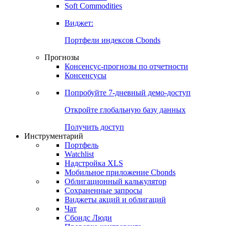
Золото
Нефть
Бензин
Commodities
Soft Commodities
Виджет:
Портфели индексов Cbonds
Прогнозы
Консенсус-прогнозы по отчетности
Консенсусы
Попробуйте
7-дневный
демо-доступ
Откройте глобальную базу данных
Получить доступ
Инструментарий
Портфель
Watchlist
Надстройка XLS
Мобильное приложение Cbonds
Облигационный калькулятор
Сохраненные запросы