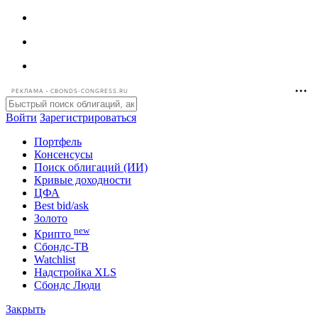
РЕКЛАМА • CBONDS-CONGRESS.RU
Войти
Зарегистрироваться
Портфель
Консенсусы
Поиск облигаций (ИИ)
Кривые доходности
ЦФА
Best bid/ask
Золото
new
Крипто
Сбондс-ТВ
Watchlist