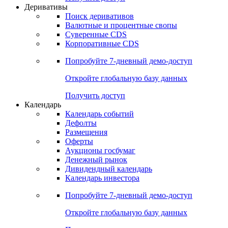
Откройте глобальную базу данных
Получить доступ
Деривативы
Поиск деривативов
Валютные и процентные свопы
Суверенные CDS
Корпоративные CDS
Попробуйте
7-дневный
демо-доступ
Откройте глобальную базу данных
Получить доступ
Календарь
Календарь событий
Дефолты
Размещения
Оферты
Аукционы госбумаг
Денежный рынок
Дивидендный календарь
Календарь инвестора