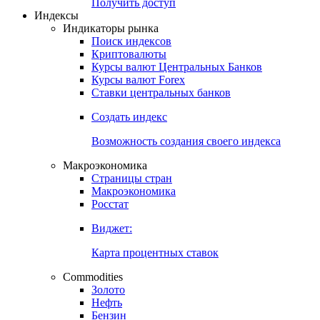
Попробуйте
7-дневный
демо-доступ
Откройте глобальную базу данных
Получить доступ
Индексы
Индикаторы рынка
Поиск индексов
Криптовалюты
Курсы валют Центральных Банков
Курсы валют Forex
Ставки центральных банков
Создать индекс
Возможность создания своего индекса
Макроэкономика
Страницы стран
Макроэкономика
Росстат
Виджет:
Карта процентных ставок