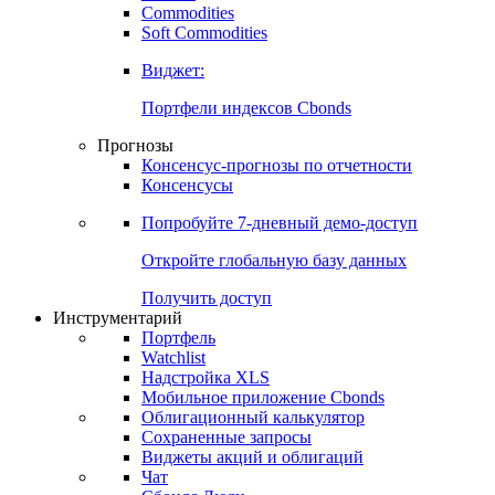
Commodities
Золото
Нефть
Бензин
Commodities
Soft Commodities
Виджет:
Портфели индексов Cbonds
Прогнозы
Консенсус-прогнозы по отчетности
Консенсусы
Попробуйте
7-дневный
демо-доступ
Откройте глобальную базу данных
Получить доступ
Инструментарий
Портфель
Watchlist
Надстройка XLS
Мобильное приложение Cbonds
Облигационный калькулятор