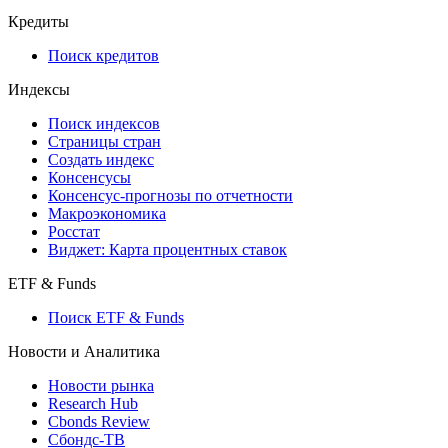
API and Data Feed
710-П
API каталог
Кредиты
Поиск кредитов
Индексы
Поиск индексов
Страницы стран
Создать индекс
Консенсусы
Консенсус-прогнозы по отчетности
Макроэкономика
Росстат
Виджет: Карта процентных ставок
ETF & Funds
Поиск ETF & Funds
Новости и Аналитика