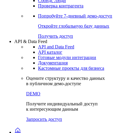
Сохраненные запросы
Виджеты акций и облигаций
Чат
Сбондс Люди
Проверка контрагента
Попробуйте
7-дневный
демо-доступ
Откройте глобальную базу данных
Получить доступ
API & Data Feed
API and Data Feed
API каталог
Готовые модули интеграции
Документация
Кастомные проекты для бизнеса
Оцените структуру и качество данных
в публичном демо-доступе
DEMO
Получите индивидуальный доступ
к интересующим данным