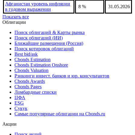
4,5 %
31.07.2026
годовом выражении
Аруба уровень инфляции в
2,4 %
30.06.2026
годовом выражении
Афганистан уровень инфляции
8 %
31.05.2026
в годовом выражении
Показать все
Облигации
Поиск облигаций & Карты рынка
Поиск облигаций (ИИ)
Ближайшие размещения (Россия)
Поиск котировок облигаций
Best bid/ask
Cbonds Estimation
Cbonds Estimation Onshore
Cbonds Valuation
Рэнкинги инвест. банков и юр. консультантов
Cbonds Awards
Cbonds Pages
Ломбардные списки
ЦФА
ESG
Сукук
Самые популярные облигации на Cbonds.ru