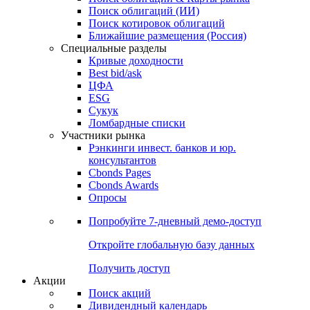
Облигации
Поиски
Поиск облигаций & Карты рынка
Поиск облигаций (ИИ)
Поиск котировок облигаций
Ближайшие размещения (Россия)
Специальные разделы
Кривые доходности
Best bid/ask
ЦФА
ESG
Сукук
Ломбардные списки
Участники рынка
Рэнкинги инвест. банков и юр.
консультантов
Cbonds Pages
Cbonds Awards
Опросы
Попробуйте
7-дневный
демо-доступ
Откройте глобальную базу данных