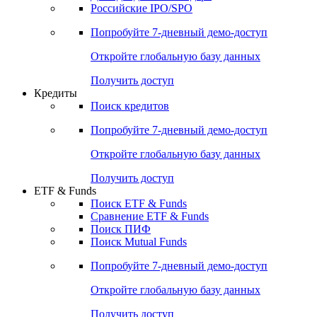
Получить доступ
Акции
Поиск акций
Дивидендный календарь
Российские IPO/SPO
Попробуйте
7-дневный
демо-доступ
Откройте глобальную базу данных
Получить доступ
Кредиты
Поиск кредитов
Попробуйте
7-дневный
демо-доступ
Откройте глобальную базу данных
Получить доступ
ETF & Funds
Поиск ETF & Funds
Сравнение ETF & Funds
Поиск ПИФ
Поиск Mutual Funds
Попробуйте
7-дневный
демо-доступ