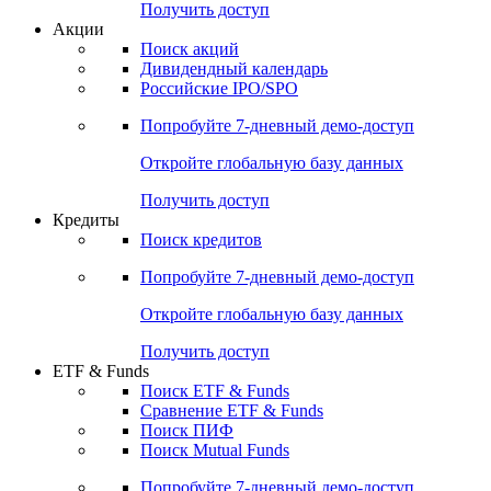
Получить доступ
Акции
Поиск акций
Дивидендный календарь
Российские IPO/SPO
Попробуйте
7-дневный
демо-доступ
Откройте глобальную базу данных
Получить доступ
Кредиты
Поиск кредитов
Попробуйте
7-дневный
демо-доступ
Откройте глобальную базу данных
Получить доступ
ETF & Funds
Поиск ETF & Funds
Сравнение ETF & Funds
Поиск ПИФ
Поиск Mutual Funds
Попробуйте
7-дневный
демо-доступ