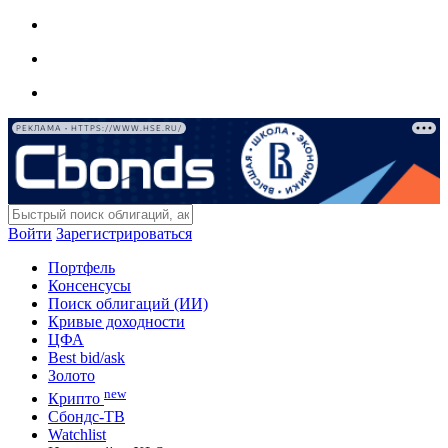
РЕКЛАМА • HTTPS://WWW.HSE.RU/
Войти
Зарегистрироваться
Портфель
Консенсусы
Поиск облигаций (ИИ)
Кривые доходности
ЦФА
Best bid/ask
Золото
new
Крипто
Сбондс-ТВ
Watchlist