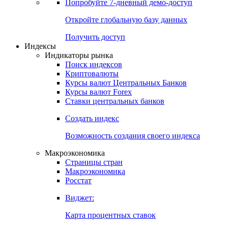
Попробуйте
7-дневный
демо-доступ
Откройте глобальную базу данных
Получить доступ
Индексы
Индикаторы рынка
Поиск индексов
Криптовалюты
Курсы валют Центральных Банков
Курсы валют Forex
Ставки центральных банков
Создать индекс
Возможность создания своего индекса
Макроэкономика
Страницы стран
Макроэкономика
Росстат
Виджет:
Карта процентных ставок