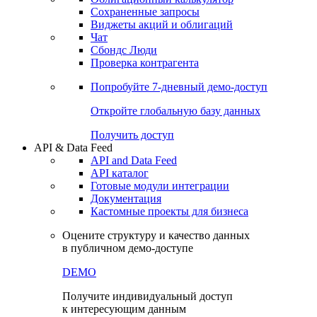
Сохраненные запросы
Виджеты акций и облигаций
Чат
Сбондс Люди
Проверка контрагента
Попробуйте
7-дневный
демо-доступ
Откройте глобальную базу данных
Получить доступ
API & Data Feed
API and Data Feed
API каталог
Готовые модули интеграции
Документация
Кастомные проекты для бизнеса
Оцените структуру и качество данных
в публичном демо-доступе
DEMO
Получите индивидуальный доступ
к интересующим данным