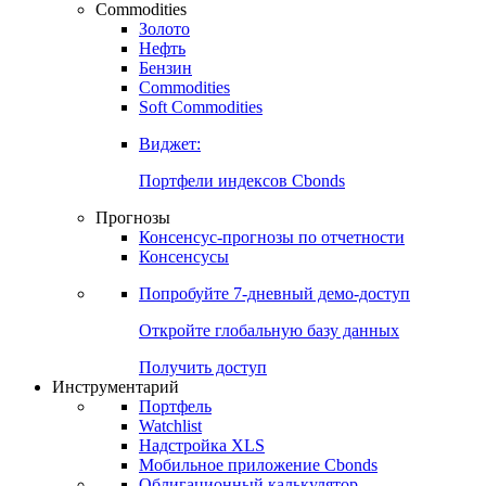
Commodities
Золото
Нефть
Бензин
Commodities
Soft Commodities
Виджет:
Портфели индексов Cbonds
Прогнозы
Консенсус-прогнозы по отчетности
Консенсусы
Попробуйте
7-дневный
демо-доступ
Откройте глобальную базу данных
Получить доступ
Инструментарий
Портфель
Watchlist
Надстройка XLS
Мобильное приложение Cbonds
Облигационный калькулятор