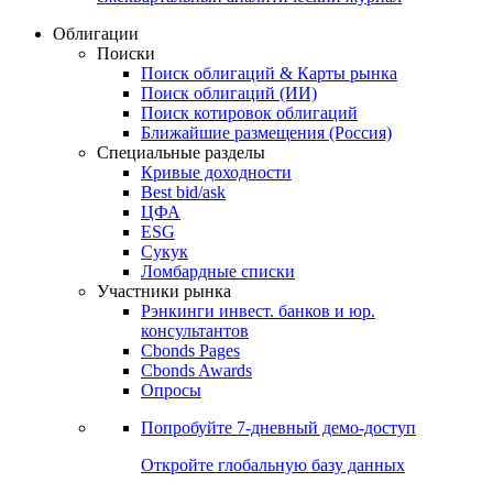
Облигации
Поиски
Поиск облигаций & Карты рынка
Поиск облигаций (ИИ)
Поиск котировок облигаций
Ближайшие размещения (Россия)
Специальные разделы
Кривые доходности
Best bid/ask
ЦФА
ESG
Сукук
Ломбардные списки
Участники рынка
Рэнкинги инвест. банков и юр.
консультантов
Cbonds Pages
Cbonds Awards
Опросы
Попробуйте
7-дневный
демо-доступ
Откройте глобальную базу данных