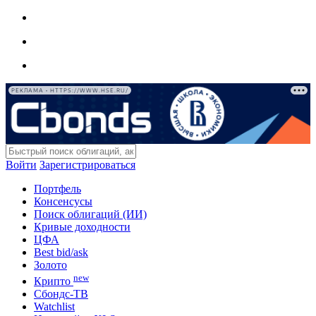
РЕКЛАМА • HTTPS://WWW.HSE.RU/
Войти
Зарегистрироваться
Портфель
Консенсусы
Поиск облигаций (ИИ)
Кривые доходности
ЦФА
Best bid/ask
Золото
new
Крипто
Сбондс-ТВ
Watchlist