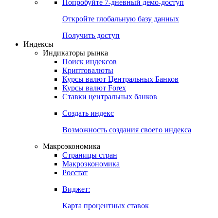
Попробуйте
7-дневный
демо-доступ
Откройте глобальную базу данных
Получить доступ
Индексы
Индикаторы рынка
Поиск индексов
Криптовалюты
Курсы валют Центральных Банков
Курсы валют Forex
Ставки центральных банков
Создать индекс
Возможность создания своего индекса
Макроэкономика
Страницы стран
Макроэкономика
Росстат
Виджет:
Карта процентных ставок