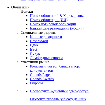
Облигации
Поиски
Поиск облигаций & Карты рынка
Поиск облигаций (ИИ)
Поиск котировок облигаций
Ближайшие размещения (Россия)
Специальные разделы
Кривые доходности
Best bid/ask
ЦФА
ESG
Сукук
Ломбардные списки
Участники рынка
Рэнкинги инвест. банков и юр.
консультантов
Cbonds Pages
Cbonds Awards
Опросы
Попробуйте
7-дневный
демо-доступ
Откройте глобальную базу данных