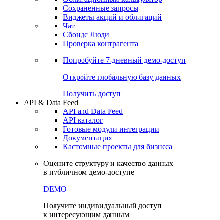
Сохраненные запросы
Виджеты акций и облигаций
Чат
Сбондс Люди
Проверка контрагента
Попробуйте
7-дневный
демо-доступ
Откройте глобальную базу данных
Получить доступ
API & Data Feed
API and Data Feed
API каталог
Готовые модули интеграции
Документация
Кастомные проекты для бизнеса
Оцените структуру и качество данных
в публичном демо-доступе
DEMO
Получите индивидуальный доступ
к интересующим данным