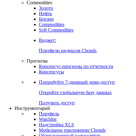
Commodities
Золото
Нефть
Бензин
Commodities
Soft Commodities
Виджет:
Портфели индексов Cbonds
Прогнозы
Консенсус-прогнозы по отчетности
Консенсусы
Попробуйте
7-дневный
демо-доступ
Откройте глобальную базу данных
Получить доступ
Инструментарий
Портфель
Watchlist
Надстройка XLS
Мобильное приложение Cbonds
Облигационный калькулятор