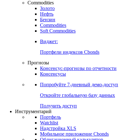
Commodities
Золото
Нефть
Бензин
Commodities
Soft Commodities
Виджет:
Портфели индексов Cbonds
Прогнозы
Консенсус-прогнозы по отчетности
Консенсусы
Попробуйте
7-дневный
демо-доступ
Откройте глобальную базу данных
Получить доступ
Инструментарий
Портфель
Watchlist
Надстройка XLS
Мобильное приложение Cbonds
Облигационный калькулятор