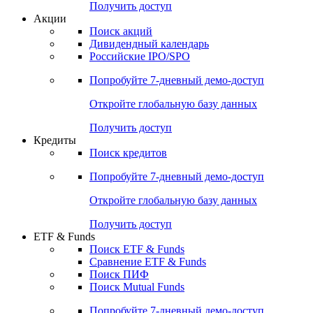
Получить доступ
Акции
Поиск акций
Дивидендный календарь
Российские IPO/SPO
Попробуйте
7-дневный
демо-доступ
Откройте глобальную базу данных
Получить доступ
Кредиты
Поиск кредитов
Попробуйте
7-дневный
демо-доступ
Откройте глобальную базу данных
Получить доступ
ETF & Funds
Поиск ETF & Funds
Сравнение ETF & Funds
Поиск ПИФ
Поиск Mutual Funds
Попробуйте
7-дневный
демо-доступ