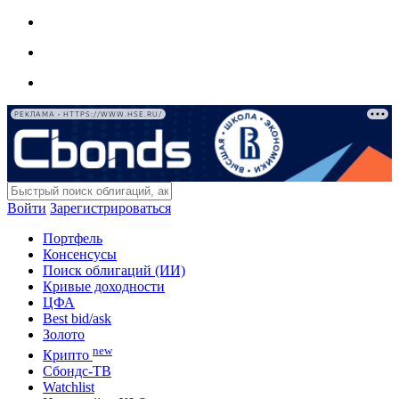
РЕКЛАМА • HTTPS://WWW.HSE.RU/
Войти
Зарегистрироваться
Портфель
Консенсусы
Поиск облигаций (ИИ)
Кривые доходности
ЦФА
Best bid/ask
Золото
new
Крипто
Сбондс-ТВ
Watchlist