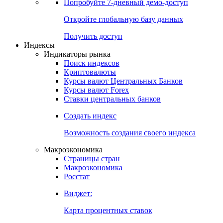
Попробуйте
7-дневный
демо-доступ
Откройте глобальную базу данных
Получить доступ
Индексы
Индикаторы рынка
Поиск индексов
Криптовалюты
Курсы валют Центральных Банков
Курсы валют Forex
Ставки центральных банков
Создать индекс
Возможность создания своего индекса
Макроэкономика
Страницы стран
Макроэкономика
Росстат
Виджет:
Карта процентных ставок