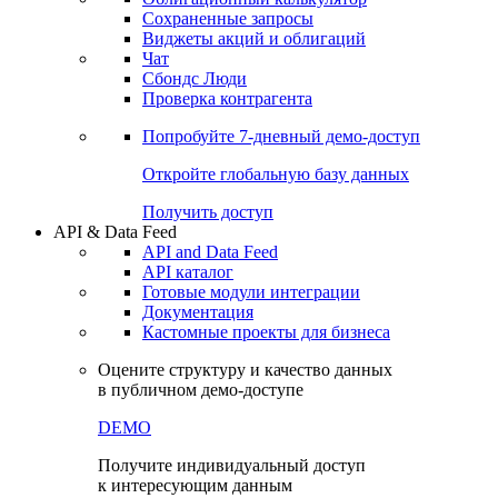
Сохраненные запросы
Виджеты акций и облигаций
Чат
Сбондс Люди
Проверка контрагента
Попробуйте
7-дневный
демо-доступ
Откройте глобальную базу данных
Получить доступ
API & Data Feed
API and Data Feed
API каталог
Готовые модули интеграции
Документация
Кастомные проекты для бизнеса
Оцените структуру и качество данных
в публичном демо-доступе
DEMO
Получите индивидуальный доступ
к интересующим данным