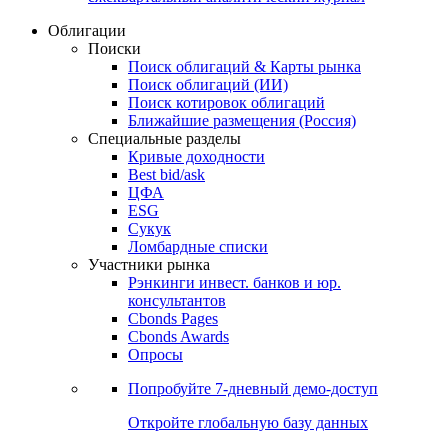
Облигации
Поиски
Поиск облигаций & Карты рынка
Поиск облигаций (ИИ)
Поиск котировок облигаций
Ближайшие размещения (Россия)
Специальные разделы
Кривые доходности
Best bid/ask
ЦФА
ESG
Сукук
Ломбардные списки
Участники рынка
Рэнкинги инвест. банков и юр.
консультантов
Cbonds Pages
Cbonds Awards
Опросы
Попробуйте
7-дневный
демо-доступ
Откройте глобальную базу данных