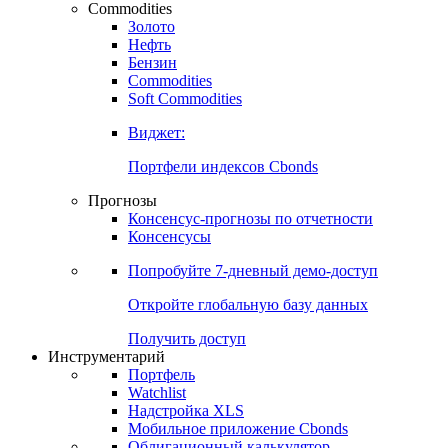
Commodities
Золото
Нефть
Бензин
Commodities
Soft Commodities
Виджет:
Портфели индексов Cbonds
Прогнозы
Консенсус-прогнозы по отчетности
Консенсусы
Попробуйте
7-дневный
демо-доступ
Откройте глобальную базу данных
Получить доступ
Инструментарий
Портфель
Watchlist
Надстройка XLS
Мобильное приложение Cbonds
Облигационный калькулятор