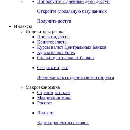
Попробуйте
7-дневный
демо-доступ
Откройте глобальную базу данных
Получить доступ
Индексы
Индикаторы рынка
Поиск индексов
Криптовалюты
Курсы валют Центральных Банков
Курсы валют Forex
Ставки центральных банков
Создать индекс
Возможность создания своего индекса
Макроэкономика
Страницы стран
Макроэкономика
Росстат
Виджет:
Карта процентных ставок