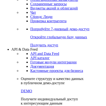
Сохраненные запросы
Виджеты акций и облигаций
Чат
Сбондс Люди
Проверка контрагента
Попробуйте
7-дневный
демо-доступ
Откройте глобальную базу данных
Получить доступ
API & Data Feed
API and Data Feed
API каталог
Готовые модули интеграции
Документация
Кастомные проекты для бизнеса
Оцените структуру и качество данных
в публичном демо-доступе
DEMO
Получите индивидуальный доступ
к интересующим данным