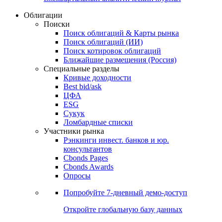
Облигации
Поиски
Поиск облигаций & Карты рынка
Поиск облигаций (ИИ)
Поиск котировок облигаций
Ближайшие размещения (Россия)
Специальные разделы
Кривые доходности
Best bid/ask
ЦФА
ESG
Сукук
Ломбардные списки
Участники рынка
Рэнкинги инвест. банков и юр.
консультантов
Cbonds Pages
Cbonds Awards
Опросы
Попробуйте
7-дневный
демо-доступ
Откройте глобальную базу данных