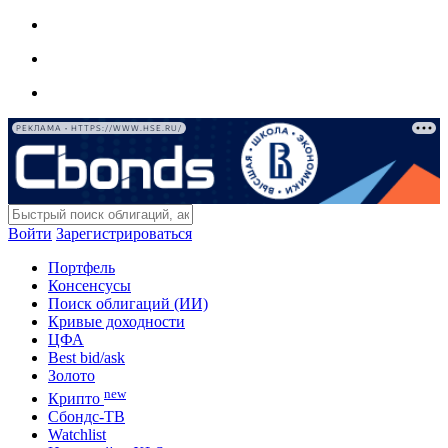
РЕКЛАМА • HTTPS://WWW.HSE.RU/
Войти
Зарегистрироваться
Портфель
Консенсусы
Поиск облигаций (ИИ)
Кривые доходности
ЦФА
Best bid/ask
Золото
new
Крипто
Сбондс-ТВ
Watchlist