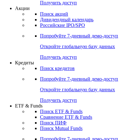
Получить доступ
Акции
Поиск акций
Дивидендный календарь
Российские IPO/SPO
Попробуйте
7-дневный
демо-доступ
Откройте глобальную базу данных
Получить доступ
Кредиты
Поиск кредитов
Попробуйте
7-дневный
демо-доступ
Откройте глобальную базу данных
Получить доступ
ETF & Funds
Поиск ETF & Funds
Сравнение ETF & Funds
Поиск ПИФ
Поиск Mutual Funds
Попробуйте
7-дневный
демо-доступ