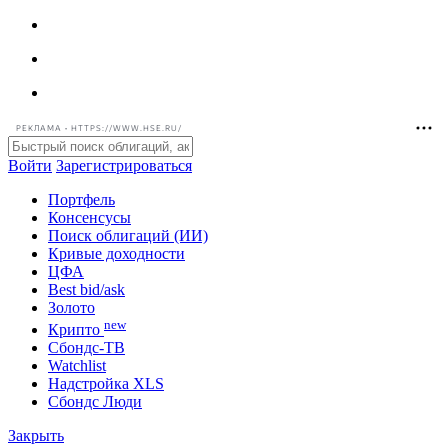
РЕКЛАМА • HTTPS://WWW.HSE.RU/
Войти
Зарегистрироваться
Портфель
Консенсусы
Поиск облигаций (ИИ)
Кривые доходности
ЦФА
Best bid/ask
Золото
new
Крипто
Сбондс-ТВ
Watchlist
Надстройка XLS
Сбондс Люди
Закрыть