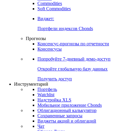
Commodities
Soft Commodities
Виджет:
Портфели индексов Cbonds
Прогнозы
Консенсус-прогнозы по отчетности
Консенсусы
Попробуйте
7-дневный
демо-доступ
Откройте глобальную базу данных
Получить доступ
Инструментарий
Портфель
Watchlist
Надстройка XLS
Мобильное приложение Cbonds
Облигационный калькулятор
Сохраненные запросы
Виджеты акций и облигаций
Чат