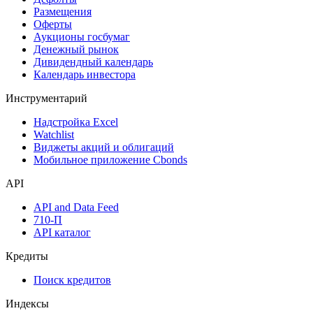
Размещения
Оферты
Аукционы госбумаг
Денежный рынок
Дивидендный календарь
Календарь инвестора
Инструментарий
Надстройка Excel
Watchlist
Виджеты акций и облигаций
Мобильное приложение Cbonds
API
API and Data Feed
710-П
API каталог
Кредиты
Поиск кредитов
Индексы