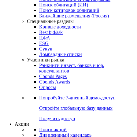
Поиск облигаций (ИИ)
Поиск котировок облигаций
Ближайшие размещения (Россия)
Специальные разделы
Кривые доходности
Best bid/ask
ЦФА
ESG
Сукук
Ломбардные списки
Участники рынка
Рэнкинги инвест. банков и юр.
консультантов
Cbonds Pages
Cbonds Awards
Опросы
Попробуйте
7-дневный
демо-доступ
Откройте глобальную базу данных
Получить доступ
Акции
Поиск акций
Дивидендный календарь