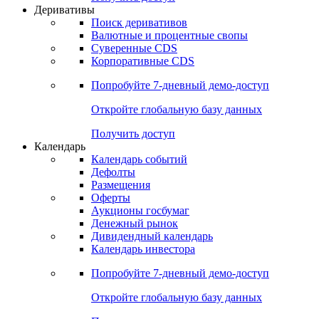
Деривативы
Поиск деривативов
Валютные и процентные свопы
Суверенные CDS
Корпоративные CDS
Попробуйте
7-дневный
демо-доступ
Откройте глобальную базу данных
Получить доступ
Календарь
Календарь событий
Дефолты
Размещения
Оферты
Аукционы госбумаг
Денежный рынок
Дивидендный календарь
Календарь инвестора
Попробуйте
7-дневный
демо-доступ
Откройте глобальную базу данных