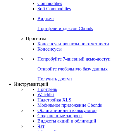
Commodities
Золото
Нефть
Бензин
Commodities
Soft Commodities
Виджет:
Портфели индексов Cbonds
Прогнозы
Консенсус-прогнозы по отчетности
Консенсусы
Попробуйте
7-дневный
демо-доступ
Откройте глобальную базу данных
Получить доступ
Инструментарий
Портфель
Watchlist
Надстройка XLS
Мобильное приложение Cbonds
Облигационный калькулятор