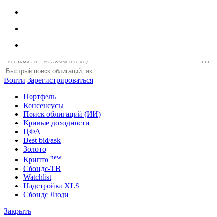
РЕКЛАМА • HTTPS://WWW.HSE.RU/
Войти
Зарегистрироваться
Портфель
Консенсусы
Поиск облигаций (ИИ)
Кривые доходности
ЦФА
Best bid/ask
Золото
new
Крипто
Сбондс-ТВ
Watchlist