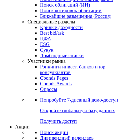
Облигации
Поиски
Поиск облигаций & Карты рынка
Поиск облигаций (ИИ)
Поиск котировок облигаций
Ближайшие размещения (Россия)
Специальные разделы
Кривые доходности
Best bid/ask
ЦФА
ESG
Сукук
Ломбардные списки
Участники рынка
Рэнкинги инвест. банков и юр.
консультантов
Cbonds Pages
Cbonds Awards
Опросы
Попробуйте
7-дневный
демо-доступ
Откройте глобальную базу данных