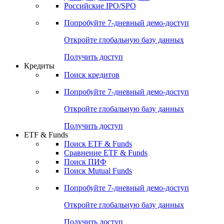
Получить доступ
Акции
Поиск акций
Дивидендный календарь
Российские IPO/SPO
Попробуйте
7-дневный
демо-доступ
Откройте глобальную базу данных
Получить доступ
Кредиты
Поиск кредитов
Попробуйте
7-дневный
демо-доступ
Откройте глобальную базу данных
Получить доступ
ETF & Funds
Поиск ETF & Funds
Сравнение ETF & Funds
Поиск ПИФ
Поиск Mutual Funds
Попробуйте
7-дневный
демо-доступ