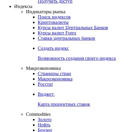
Попробуйте
7-дневный
демо-доступ
Откройте глобальную базу данных
Получить доступ
Индексы
Индикаторы рынка
Поиск индексов
Криптовалюты
Курсы валют Центральных Банков
Курсы валют Forex
Ставки центральных банков
Создать индекс
Возможность создания своего индекса
Макроэкономика
Страницы стран
Макроэкономика
Росстат
Виджет:
Карта процентных ставок