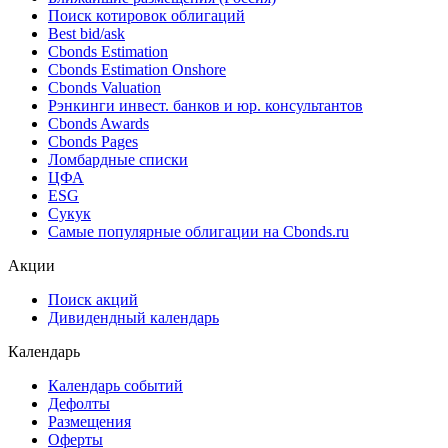
Поиск облигаций & Карты рынка
Поиск облигаций (ИИ)
Ближайшие размещения (Россия)
Поиск котировок облигаций
Best bid/ask
Cbonds Estimation
Cbonds Estimation Onshore
Cbonds Valuation
Рэнкинги инвест. банков и юр. консультантов
Cbonds Awards
Cbonds Pages
Ломбардные списки
ЦФА
ESG
Сукук
Самые популярные облигации на Cbonds.ru
Акции
Поиск акций
Дивидендный календарь
Календарь