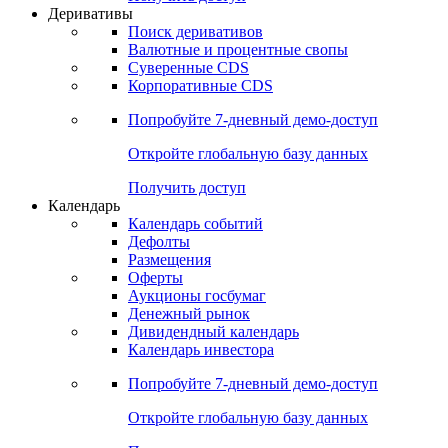
Откройте глобальную базу данных
Получить доступ
Деривативы
Поиск деривативов
Валютные и процентные свопы
Суверенные CDS
Корпоративные CDS
Попробуйте
7-дневный
демо-доступ
Откройте глобальную базу данных
Получить доступ
Календарь
Календарь событий
Дефолты
Размещения
Оферты
Аукционы госбумаг
Денежный рынок
Дивидендный календарь
Календарь инвестора