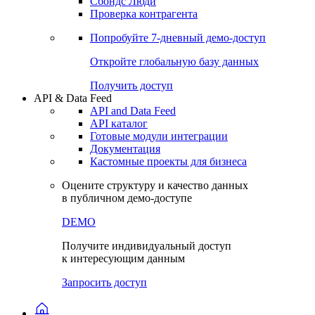
Сохраненные запросы
Виджеты акций и облигаций
Чат
Сбондс Люди
Проверка контрагента
Попробуйте
7-дневный
демо-доступ
Откройте глобальную базу данных
Получить доступ
API & Data Feed
API and Data Feed
API каталог
Готовые модули интеграции
Документация
Кастомные проекты для бизнеса
Оцените структуру и качество данных
в публичном демо-доступе
DEMO
Получите индивидуальный доступ
к интересующим данным