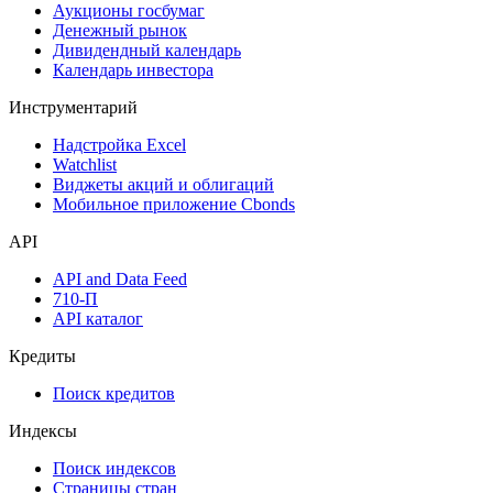
Календарь событий
Дефолты
Размещения
Оферты
Аукционы госбумаг
Денежный рынок
Дивидендный календарь
Календарь инвестора
Инструментарий
Надстройка Excel
Watchlist
Виджеты акций и облигаций
Мобильное приложение Cbonds
API
API and Data Feed
710-П
API каталог
Кредиты
Поиск кредитов