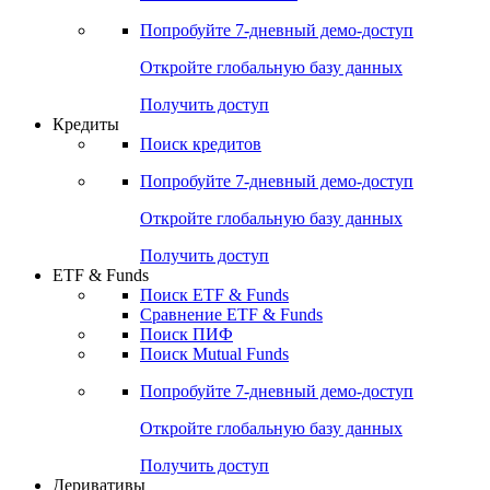
Акции
Поиск акций
Дивидендный календарь
Российские IPO/SPO
Попробуйте
7-дневный
демо-доступ
Откройте глобальную базу данных
Получить доступ
Кредиты
Поиск кредитов
Попробуйте
7-дневный
демо-доступ
Откройте глобальную базу данных
Получить доступ
ETF & Funds
Поиск ETF & Funds
Сравнение ETF & Funds
Поиск ПИФ
Поиск Mutual Funds
Попробуйте
7-дневный
демо-доступ