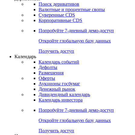
Откройте глобальную базу данных
Получить доступ
Деривативы
Поиск деривативов
Валютные и процентные свопы
Суверенные CDS
Корпоративные CDS
Попробуйте
7-дневный
демо-доступ
Откройте глобальную базу данных
Получить доступ
Календарь
Календарь событий
Дефолты
Размещения
Оферты
Аукционы госбумаг
Денежный рынок
Дивидендный календарь
Календарь инвестора
Попробуйте
7-дневный
демо-доступ