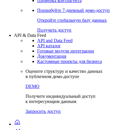
Виджеты акций и облигаций
Чат
Сбондс Люди
Проверка контрагента
Попробуйте
7-дневный
демо-доступ
Откройте глобальную базу данных
Получить доступ
API & Data Feed
API and Data Feed
API каталог
Готовые модули интеграции
Документация
Кастомные проекты для бизнеса
Оцените структуру и качество данных
в публичном демо-доступе
DEMO
Получите индивидуальный доступ
к интересующим данным
Запросить доступ