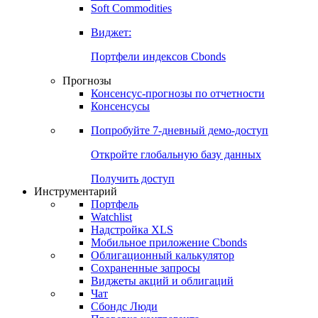
Золото
Нефть
Бензин
Commodities
Soft Commodities
Виджет:
Портфели индексов Cbonds
Прогнозы
Консенсус-прогнозы по отчетности
Консенсусы
Попробуйте
7-дневный
демо-доступ
Откройте глобальную базу данных
Получить доступ
Инструментарий
Портфель
Watchlist
Надстройка XLS
Мобильное приложение Cbonds
Облигационный калькулятор
Сохраненные запросы