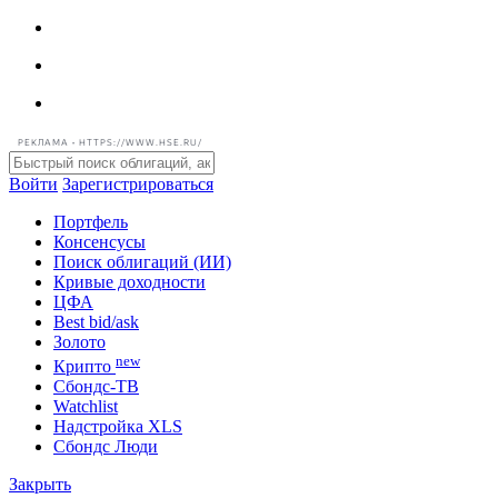
РЕКЛАМА • HTTPS://WWW.HSE.RU/
Войти
Зарегистрироваться
Портфель
Консенсусы
Поиск облигаций (ИИ)
Кривые доходности
ЦФА
Best bid/ask
Золото
new
Крипто
Сбондс-ТВ
Watchlist
Надстройка XLS