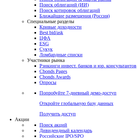
Облигации
Поиски
Поиск облигаций & Карты рынка
Поиск облигаций (ИИ)
Поиск котировок облигаций
Ближайшие размещения (Россия)
Специальные разделы
Кривые доходности
Best bid/ask
ЦФА
ESG
Сукук
Ломбардные списки
Участники рынка
Рэнкинги инвест. банков и юр. консультантов
Cbonds Pages
Cbonds Awards
Опросы
Попробуйте
7-дневный
демо-доступ
Откройте глобальную базу данных
Получить доступ