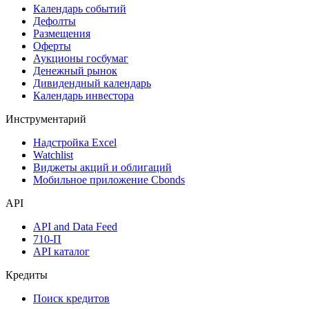
Календарь событий
Дефолты
Размещения
Оферты
Аукционы госбумаг
Денежный рынок
Дивидендный календарь
Календарь инвестора
Инструментарий
Надстройка Excel
Watchlist
Виджеты акций и облигаций
Мобильное приложение Cbonds
API
API and Data Feed
710-П
API каталог
Кредиты
Поиск кредитов