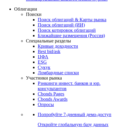
Облигации
Поиски
Поиск облигаций & Карты рынка
Поиск облигаций (ИИ)
Поиск котировок облигаций
Ближайшие размещения (Россия)
Специальные разделы
Кривые доходности
Best bid/ask
ЦФА
ESG
Сукук
Ломбардные списки
Участники рынка
Рэнкинги инвест. банков и юр.
консультантов
Cbonds Pages
Cbonds Awards
Опросы
Попробуйте
7-дневный
демо-доступ
Откройте глобальную базу данных