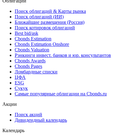
Облигации
Поиск облигаций & Карты рынка
Поиск облигаций (ИИ)
Ближайшие размещения (Россия)
Поиск котировок облигаций
Best bid/ask
Cbonds Estimation
Cbonds Estimation Onshore
Cbonds Valuation
Рэнкинги инвест. банков и юр. консультантов
Cbonds Awards
Cbonds Pages
Ломбардные списки
ЦФА
ESG
Сукук
Самые популярные облигации на Cbonds.ru
Акции
Поиск акций
Дивидендный календарь
Календарь