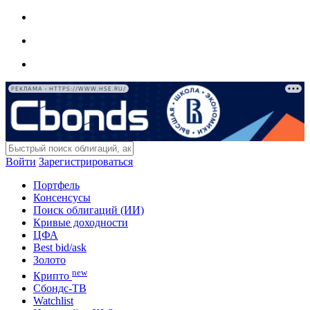
РЕКЛАМА • HTTPS://WWW.HSE.RU/
Войти
Зарегистрироваться
Портфель
Консенсусы
Поиск облигаций (ИИ)
Кривые доходности
ЦФА
Best bid/ask
Золото
new
Крипто
Сбондс-ТВ
Watchlist