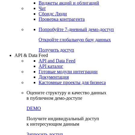
Виджеты акций и облигаций
Чат
Сбондс Люди
Проверка контрагента
Попробуйте
7-дневный
демо-доступ
Откройте глобальную базу данных
Получить доступ
API & Data Feed
API and Data Feed
API каталог
Готовые модули интеграции
Документация
Кастомные проекты для бизнеса
Оцените структуру и качество данных
в публичном демо-доступе
DEMO
Получите индивидуальный доступ
к интересующим данным
Запросить доступ