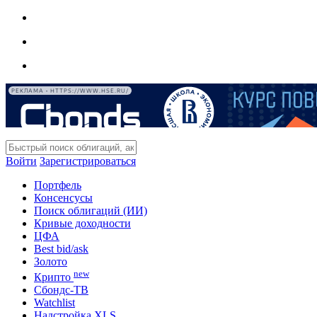
РЕКЛАМА • HTTPS://WWW.HSE.RU/
Войти
Зарегистрироваться
Портфель
Консенсусы
Поиск облигаций (ИИ)
Кривые доходности
ЦФА
Best bid/ask
Золото
new
Крипто
Сбондс-ТВ
Watchlist
Надстройка XLS