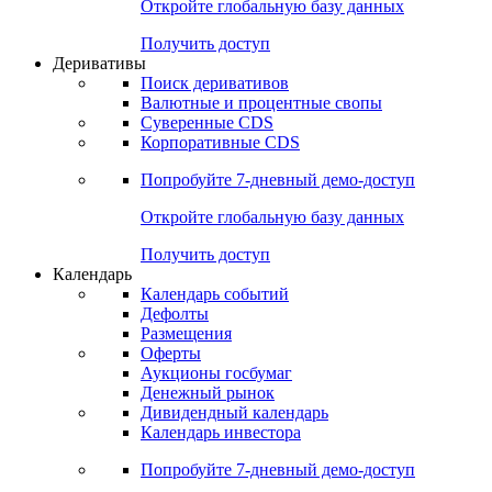
Откройте глобальную базу данных
Получить доступ
Деривативы
Поиск деривативов
Валютные и процентные свопы
Суверенные CDS
Корпоративные CDS
Попробуйте
7-дневный
демо-доступ
Откройте глобальную базу данных
Получить доступ
Календарь
Календарь событий
Дефолты
Размещения
Оферты
Аукционы госбумаг
Денежный рынок
Дивидендный календарь
Календарь инвестора
Попробуйте
7-дневный
демо-доступ