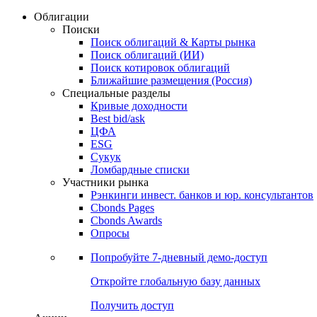
Облигации
Поиски
Поиск облигаций & Карты рынка
Поиск облигаций (ИИ)
Поиск котировок облигаций
Ближайшие размещения (Россия)
Специальные разделы
Кривые доходности
Best bid/ask
ЦФА
ESG
Сукук
Ломбардные списки
Участники рынка
Рэнкинги инвест. банков и юр. консультантов
Cbonds Pages
Cbonds Awards
Опросы
Попробуйте
7-дневный
демо-доступ
Откройте глобальную базу данных
Получить доступ