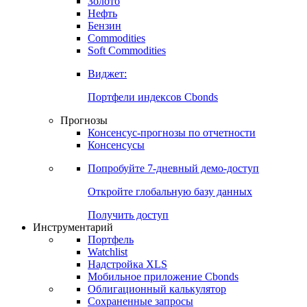
Золото
Нефть
Бензин
Commodities
Soft Commodities
Виджет:
Портфели индексов Cbonds
Прогнозы
Консенсус-прогнозы по отчетности
Консенсусы
Попробуйте
7-дневный
демо-доступ
Откройте глобальную базу данных
Получить доступ
Инструментарий
Портфель
Watchlist
Надстройка XLS
Мобильное приложение Cbonds
Облигационный калькулятор
Сохраненные запросы