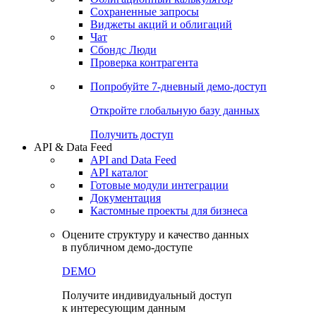
Сохраненные запросы
Виджеты акций и облигаций
Чат
Сбондс Люди
Проверка контрагента
Попробуйте
7-дневный
демо-доступ
Откройте глобальную базу данных
Получить доступ
API & Data Feed
API and Data Feed
API каталог
Готовые модули интеграции
Документация
Кастомные проекты для бизнеса
Оцените структуру и качество данных
в публичном демо-доступе
DEMO
Получите индивидуальный доступ
к интересующим данным