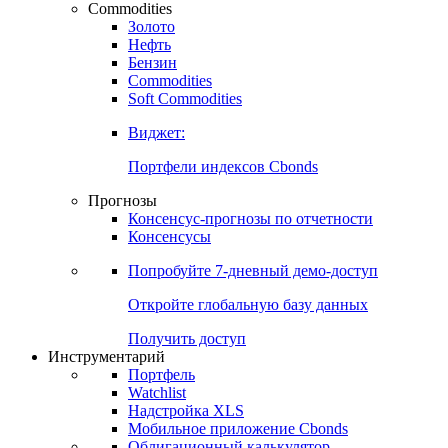
Commodities
Золото
Нефть
Бензин
Commodities
Soft Commodities
Виджет:
Портфели индексов Cbonds
Прогнозы
Консенсус-прогнозы по отчетности
Консенсусы
Попробуйте
7-дневный
демо-доступ
Откройте глобальную базу данных
Получить доступ
Инструментарий
Портфель
Watchlist
Надстройка XLS
Мобильное приложение Cbonds
Облигационный калькулятор