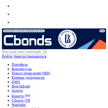
РЕКЛАМА • HTTPS://WWW.HSE.RU/
Войти
Зарегистрироваться
Портфель
Консенсусы
Поиск облигаций (ИИ)
Кривые доходности
ЦФА
Best bid/ask
Золото
new
Крипто
Сбондс-ТВ
Watchlist