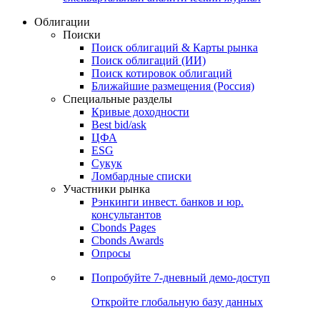
Облигации
Поиски
Поиск облигаций & Карты рынка
Поиск облигаций (ИИ)
Поиск котировок облигаций
Ближайшие размещения (Россия)
Специальные разделы
Кривые доходности
Best bid/ask
ЦФА
ESG
Сукук
Ломбардные списки
Участники рынка
Рэнкинги инвест. банков и юр.
консультантов
Cbonds Pages
Cbonds Awards
Опросы
Попробуйте
7-дневный
демо-доступ
Откройте глобальную базу данных