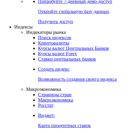
Попробуйте
7-дневный
демо-доступ
Откройте глобальную базу данных
Получить доступ
Индексы
Индикаторы рынка
Поиск индексов
Криптовалюты
Курсы валют Центральных Банков
Курсы валют Forex
Ставки центральных банков
Создать индекс
Возможность создания своего индекса
Макроэкономика
Страницы стран
Макроэкономика
Росстат
Виджет:
Карта процентных ставок