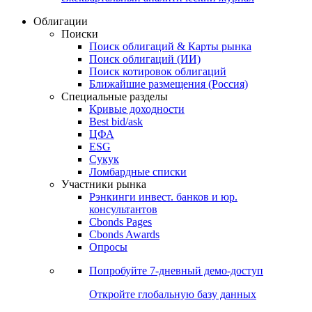
Облигации
Поиски
Поиск облигаций & Карты рынка
Поиск облигаций (ИИ)
Поиск котировок облигаций
Ближайшие размещения (Россия)
Специальные разделы
Кривые доходности
Best bid/ask
ЦФА
ESG
Сукук
Ломбардные списки
Участники рынка
Рэнкинги инвест. банков и юр.
консультантов
Cbonds Pages
Cbonds Awards
Опросы
Попробуйте
7-дневный
демо-доступ
Откройте глобальную базу данных