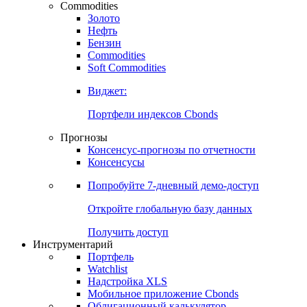
Commodities
Золото
Нефть
Бензин
Commodities
Soft Commodities
Виджет:
Портфели индексов Cbonds
Прогнозы
Консенсус-прогнозы по отчетности
Консенсусы
Попробуйте
7-дневный
демо-доступ
Откройте глобальную базу данных
Получить доступ
Инструментарий
Портфель
Watchlist
Надстройка XLS
Мобильное приложение Cbonds
Облигационный калькулятор