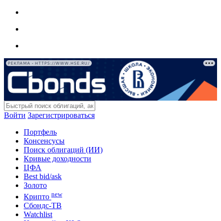
РЕКЛАМА • HTTPS://WWW.HSE.RU/
Войти
Зарегистрироваться
Портфель
Консенсусы
Поиск облигаций (ИИ)
Кривые доходности
ЦФА
Best bid/ask
Золото
new
Крипто
Сбондс-ТВ
Watchlist