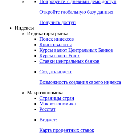
Попробуйте
7-дневный
демо-доступ
Откройте глобальную базу данных
Получить доступ
Индексы
Индикаторы рынка
Поиск индексов
Криптовалюты
Курсы валют Центральных Банков
Курсы валют Forex
Ставки центральных банков
Создать индекс
Возможность создания своего индекса
Макроэкономика
Страницы стран
Макроэкономика
Росстат
Виджет:
Карта процентных ставок