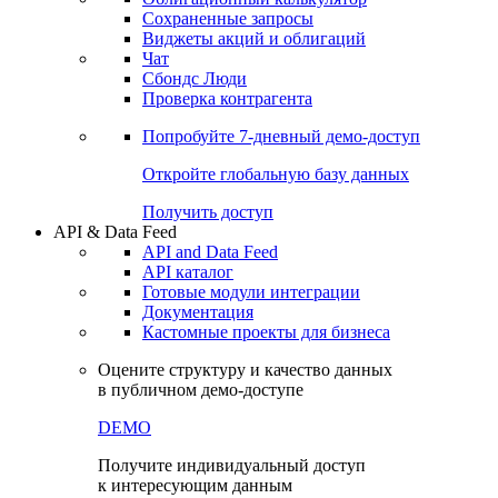
Сохраненные запросы
Виджеты акций и облигаций
Чат
Сбондс Люди
Проверка контрагента
Попробуйте
7-дневный
демо-доступ
Откройте глобальную базу данных
Получить доступ
API & Data Feed
API and Data Feed
API каталог
Готовые модули интеграции
Документация
Кастомные проекты для бизнеса
Оцените структуру и качество данных
в публичном демо-доступе
DEMO
Получите индивидуальный доступ
к интересующим данным