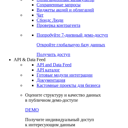
Сохраненные запросы
Виджеты акций и облигаций
Чат
Сбондс Люди
Проверка контрагента
Попробуйте
7-дневный
демо-доступ
Откройте глобальную базу данных
Получить доступ
API & Data Feed
API and Data Feed
API каталог
Готовые модули интеграции
Документация
Кастомные проекты для бизнеса
Оцените структуру и качество данных
в публичном демо-доступе
DEMO
Получите индивидуальный доступ
к интересующим данным