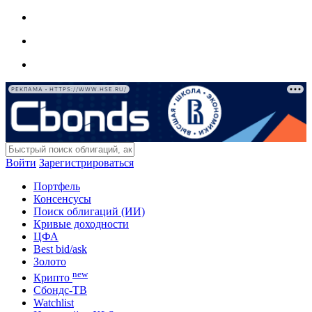
РЕКЛАМА • HTTPS://WWW.HSE.RU/
Войти
Зарегистрироваться
Портфель
Консенсусы
Поиск облигаций (ИИ)
Кривые доходности
ЦФА
Best bid/ask
Золото
new
Крипто
Сбондс-ТВ
Watchlist