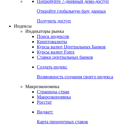
Попробуйте
7-дневный
демо-доступ
Откройте глобальную базу данных
Получить доступ
Индексы
Индикаторы рынка
Поиск индексов
Криптовалюты
Курсы валют Центральных Банков
Курсы валют Forex
Ставки центральных банков
Создать индекс
Возможность создания своего индекса
Макроэкономика
Страницы стран
Макроэкономика
Росстат
Виджет:
Карта процентных ставок