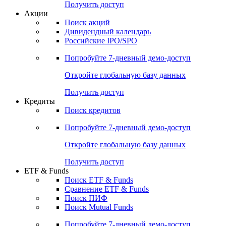
Получить доступ
Акции
Поиск акций
Дивидендный календарь
Российские IPO/SPO
Попробуйте
7-дневный
демо-доступ
Откройте глобальную базу данных
Получить доступ
Кредиты
Поиск кредитов
Попробуйте
7-дневный
демо-доступ
Откройте глобальную базу данных
Получить доступ
ETF & Funds
Поиск ETF & Funds
Сравнение ETF & Funds
Поиск ПИФ
Поиск Mutual Funds
Попробуйте
7-дневный
демо-доступ