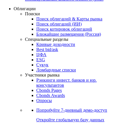
Облигации
Поиски
Поиск облигаций & Карты рынка
Поиск облигаций (ИИ)
Поиск котировок облигаций
Ближайшие размещения (Россия)
Специальные разделы
Кривые доходности
Best bid/ask
ЦФА
ESG
Сукук
Ломбардные списки
Участники рынка
Рэнкинги инвест. банков и юр.
консультантов
Cbonds Pages
Cbonds Awards
Опросы
Попробуйте
7-дневный
демо-доступ
Откройте глобальную базу данных