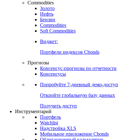
Commodities
Золото
Нефть
Бензин
Commodities
Soft Commodities
Виджет:
Портфели индексов Cbonds
Прогнозы
Консенсус-прогнозы по отчетности
Консенсусы
Попробуйте
7-дневный
демо-доступ
Откройте глобальную базу данных
Получить доступ
Инструментарий
Портфель
Watchlist
Надстройка XLS
Мобильное приложение Cbonds
Облигационный калькулятор