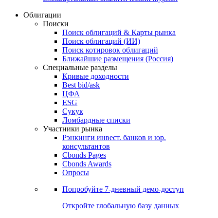
Облигации
Поиски
Поиск облигаций & Карты рынка
Поиск облигаций (ИИ)
Поиск котировок облигаций
Ближайшие размещения (Россия)
Специальные разделы
Кривые доходности
Best bid/ask
ЦФА
ESG
Сукук
Ломбардные списки
Участники рынка
Рэнкинги инвест. банков и юр.
консультантов
Cbonds Pages
Cbonds Awards
Опросы
Попробуйте
7-дневный
демо-доступ
Откройте глобальную базу данных