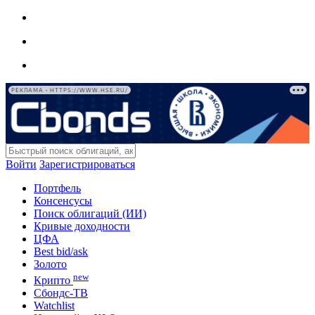
РЕКЛАМА • HTTPS://WWW.HSE.RU/
Войти
Зарегистрироваться
Портфель
Консенсусы
Поиск облигаций (ИИ)
Кривые доходности
ЦФА
Best bid/ask
Золото
new
Крипто
Сбондс-ТВ
Watchlist