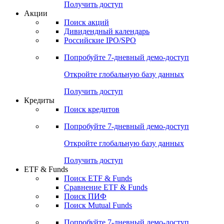
Получить доступ
Акции
Поиск акций
Дивидендный календарь
Российские IPO/SPO
Попробуйте
7-дневный
демо-доступ
Откройте глобальную базу данных
Получить доступ
Кредиты
Поиск кредитов
Попробуйте
7-дневный
демо-доступ
Откройте глобальную базу данных
Получить доступ
ETF & Funds
Поиск ETF & Funds
Сравнение ETF & Funds
Поиск ПИФ
Поиск Mutual Funds
Попробуйте
7-дневный
демо-доступ