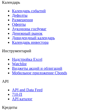
Календарь
Календарь событий
Дефолты
Размещения
Оферты
Аукционы госбумаг
Денежный рынок
Дивидендный календарь
Календарь инвестора
Инструментарий
Надстройка Excel
Watchlist
Виджеты акций и облигаций
Мобильное приложение Cbonds
API
API and Data Feed
710-П
API каталог
Кредиты