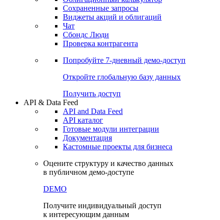
Сохраненные запросы
Виджеты акций и облигаций
Чат
Сбондс Люди
Проверка контрагента
Попробуйте
7-дневный
демо-доступ
Откройте глобальную базу данных
Получить доступ
API & Data Feed
API and Data Feed
API каталог
Готовые модули интеграции
Документация
Кастомные проекты для бизнеса
Оцените структуру и качество данных
в публичном демо-доступе
DEMO
Получите индивидуальный доступ
к интересующим данным