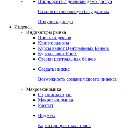
Попробуйте
7-дневный
демо-доступ
Откройте глобальную базу данных
Получить доступ
Индексы
Индикаторы рынка
Поиск индексов
Криптовалюты
Курсы валют Центральных Банков
Курсы валют Forex
Ставки центральных банков
Создать индекс
Возможность создания своего индекса
Макроэкономика
Страницы стран
Макроэкономика
Росстат
Виджет:
Карта процентных ставок