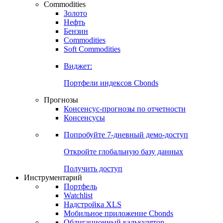
Commodities
Золото
Нефть
Бензин
Commodities
Soft Commodities
Виджет:
Портфели индексов Cbonds
Прогнозы
Консенсус-прогнозы по отчетности
Консенсусы
Попробуйте
7-дневный
демо-доступ
Откройте глобальную базу данных
Получить доступ
Инструментарий
Портфель
Watchlist
Надстройка XLS
Мобильное приложение Cbonds
Облигационный калькулятор