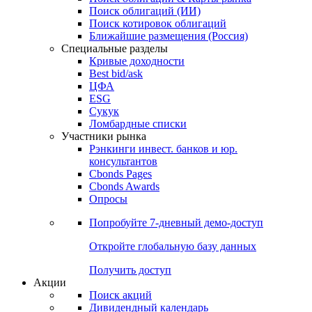
Поиск облигаций (ИИ)
Поиск котировок облигаций
Ближайшие размещения (Россия)
Специальные разделы
Кривые доходности
Best bid/ask
ЦФА
ESG
Сукук
Ломбардные списки
Участники рынка
Рэнкинги инвест. банков и юр.
консультантов
Cbonds Pages
Cbonds Awards
Опросы
Попробуйте
7-дневный
демо-доступ
Откройте глобальную базу данных
Получить доступ
Акции
Поиск акций
Дивидендный календарь