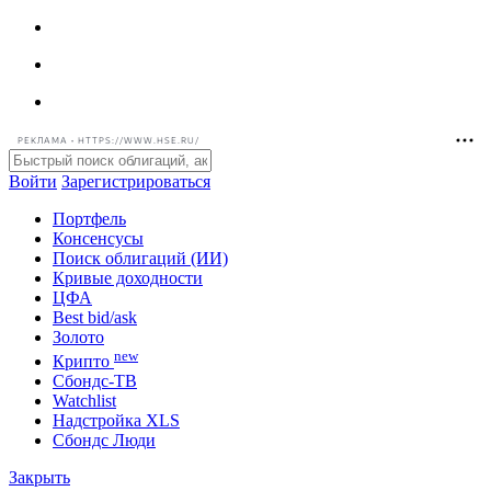
РЕКЛАМА • HTTPS://WWW.HSE.RU/
Войти
Зарегистрироваться
Портфель
Консенсусы
Поиск облигаций (ИИ)
Кривые доходности
ЦФА
Best bid/ask
Золото
new
Крипто
Сбондс-ТВ
Watchlist
Надстройка XLS
Сбондс Люди
Закрыть