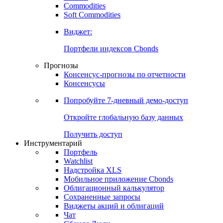
Commodities
Soft Commodities
Виджет:
Портфели индексов Cbonds
Прогнозы
Консенсус-прогнозы по отчетности
Консенсусы
Попробуйте
7-дневный
демо-доступ
Откройте глобальную базу данных
Получить доступ
Инструментарий
Портфель
Watchlist
Надстройка XLS
Мобильное приложение Cbonds
Облигационный калькулятор
Сохраненные запросы
Виджеты акций и облигаций
Чат