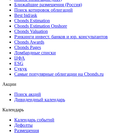
Ближайшие размещения (Россия)
Поиск котировок облигаций
Best bid/ask
Cbonds Estimation
Cbonds Estimation Onshore
Cbonds Valuation
Рэнкинги инвест. банков и юр. консультантов
Cbonds Awards
Cbonds Pages
Ломбардные списки
ЦФА
ESG
Сукук
Самые популярные облигации на Cbonds.ru
Акции
Поиск акций
Дивидендный календарь
Календарь
Календарь событий
Дефолты
Размещения