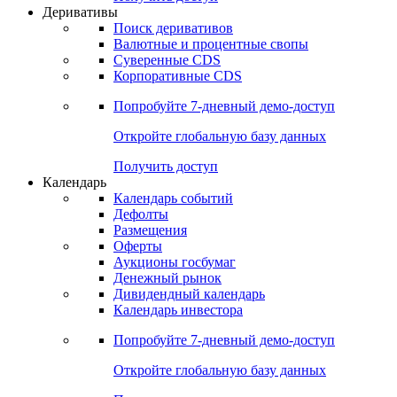
Деривативы
Поиск деривативов
Валютные и процентные свопы
Суверенные CDS
Корпоративные CDS
Попробуйте
7-дневный
демо-доступ
Откройте глобальную базу данных
Получить доступ
Календарь
Календарь событий
Дефолты
Размещения
Оферты
Аукционы госбумаг
Денежный рынок
Дивидендный календарь
Календарь инвестора
Попробуйте
7-дневный
демо-доступ
Откройте глобальную базу данных