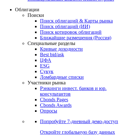
Облигации
Поиски
Поиск облигаций & Карты рынка
Поиск облигаций (ИИ)
Поиск котировок облигаций
Ближайшие размещения (Россия)
Специальные разделы
Кривые доходности
Best bid/ask
ЦФА
ESG
Сукук
Ломбардные списки
Участники рынка
Рэнкинги инвест. банков и юр.
консультантов
Cbonds Pages
Cbonds Awards
Опросы
Попробуйте
7-дневный
демо-доступ
Откройте глобальную базу данных