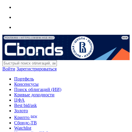
РЕКЛАМА • HTTPS://WWW.HSE.RU/
Войти
Зарегистрироваться
Портфель
Консенсусы
Поиск облигаций (ИИ)
Кривые доходности
ЦФА
Best bid/ask
Золото
new
Крипто
Сбондс-ТВ
Watchlist