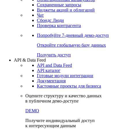
Сохраненные запросы
Виджеты акций и облигаций
Чат
Сбондс Люди
Проверка контрагента
Попробуйте
7-дневный
демо-доступ
Откройте глобальную базу данных
Получить доступ
API & Data Feed
API and Data Feed
API каталог
Готовые модули интеграции
Документация
Кастомные проекты для бизнеса
Оцените структуру и качество данных
в публичном демо-доступе
DEMO
Получите индивидуальный доступ
к интересующим данным