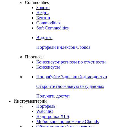
Commodities
Золото
Нефть
Бензин
Commodities
Soft Commodities
Виджет:
Портфели индексов Cbonds
Прогнозы
Консенсус-прогнозы по отчетности
Консенсусы
Попробуйте
7-дневный
демо-доступ
Откройте глобальную базу данных
Получить доступ
Инструментарий
Портфель
Watchlist
Надстройка XLS
Мобильное приложение Cbonds
Облигационный калькулятор