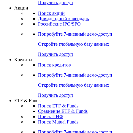
Получить доступ
Акции
Поиск акций
Дивидендный календарь
Российские IPO/SPO
Попробуйте
7-дневный
демо-доступ
Откройте глобальную базу данных
Получить доступ
Кредиты
Поиск кредитов
Попробуйте
7-дневный
демо-доступ
Откройте глобальную базу данных
Получить доступ
ETF & Funds
Поиск ETF & Funds
Сравнение ETF & Funds
Поиск ПИФ
Поиск Mutual Funds
Попробуйте
7-дневный
демо-доступ