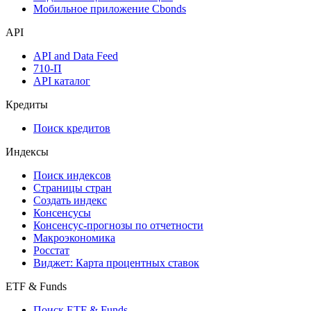
Мобильное приложение Cbonds
API
API and Data Feed
710-П
API каталог
Кредиты
Поиск кредитов
Индексы
Поиск индексов
Страницы стран
Создать индекс
Консенсусы
Консенсус-прогнозы по отчетности
Макроэкономика
Росстат
Виджет: Карта процентных ставок
ETF & Funds
Поиск ETF & Funds