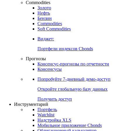
Commodities
Золото
Нефть
Бензин
Commodities
Soft Commodities
Виджет:
Портфели индексов Cbonds
Прогнозы
Консенсус-прогнозы по отчетности
Консенсусы
Попробуйте
7-дневный
демо-доступ
Откройте глобальную базу данных
Получить доступ
Инструментарий
Портфель
Watchlist
Надстройка XLS
Мобильное приложение Cbonds
Облигационный калькулятор