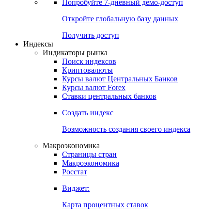
Попробуйте
7-дневный
демо-доступ
Откройте глобальную базу данных
Получить доступ
Индексы
Индикаторы рынка
Поиск индексов
Криптовалюты
Курсы валют Центральных Банков
Курсы валют Forex
Ставки центральных банков
Создать индекс
Возможность создания своего индекса
Макроэкономика
Страницы стран
Макроэкономика
Росстат
Виджет:
Карта процентных ставок