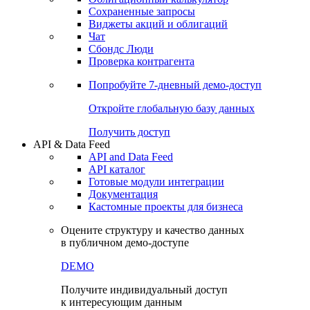
Сохраненные запросы
Виджеты акций и облигаций
Чат
Сбондс Люди
Проверка контрагента
Попробуйте
7-дневный
демо-доступ
Откройте глобальную базу данных
Получить доступ
API & Data Feed
API and Data Feed
API каталог
Готовые модули интеграции
Документация
Кастомные проекты для бизнеса
Оцените структуру и качество данных
в публичном демо-доступе
DEMO
Получите индивидуальный доступ
к интересующим данным