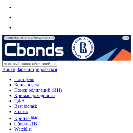
РЕКЛАМА • HTTPS://WWW.HSE.RU/
Войти
Зарегистрироваться
Портфель
Консенсусы
Поиск облигаций (ИИ)
Кривые доходности
ЦФА
Best bid/ask
Золото
new
Крипто
Сбондс-ТВ
Watchlist