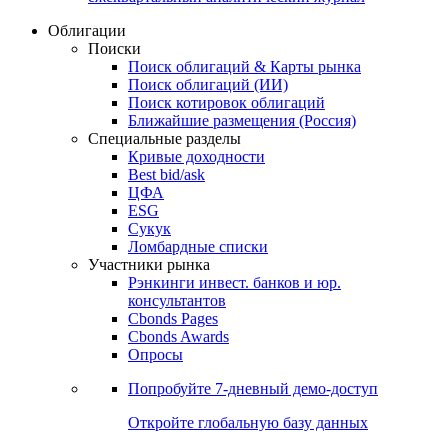
Облигации
Поиски
Поиск облигаций & Карты рынка
Поиск облигаций (ИИ)
Поиск котировок облигаций
Ближайшие размещения (Россия)
Специальные разделы
Кривые доходности
Best bid/ask
ЦФА
ESG
Сукук
Ломбардные списки
Участники рынка
Рэнкинги инвест. банков и юр.
консультантов
Cbonds Pages
Cbonds Awards
Опросы
Попробуйте
7-дневный
демо-доступ
Откройте глобальную базу данных