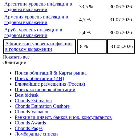
Аргентина уровень инфляции в
33,5 %
30.06.2026
годовом выражении
Армения уровень инфляции в
4,5 %
31.07.2026
годовом выражении
Аруба уровень инфляции в
2,4 %
30.06.2026
годовом выражении
Афганистан уровень инфляции
8 %
31.05.2026
в годовом выражении
Показать все
Облигации
Поиск облигаций & Карты рынка
Поиск облигаций (ИИ)
Ближайшие размещения (Россия)
Поиск котировок облигаций
Best bid/ask
Cbonds Estimation
Cbonds Estimation Onshore
Cbonds Valuation
Рэнкинги инвест. банков и юр. консультантов
Cbonds Awards
Cbonds Pages
Ломбардные списки