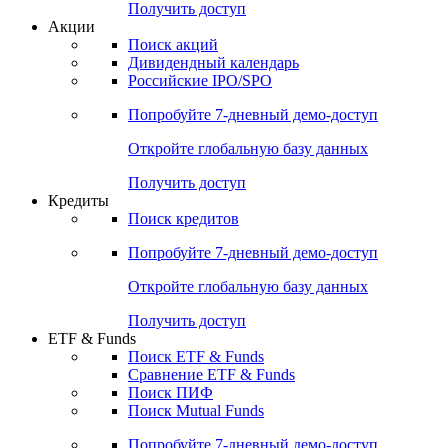
Получить доступ
Акции
Поиск акций
Дивидендный календарь
Российские IPO/SPO
Попробуйте
7-дневный
демо-доступ
Откройте глобальную базу данных
Получить доступ
Кредиты
Поиск кредитов
Попробуйте
7-дневный
демо-доступ
Откройте глобальную базу данных
Получить доступ
ETF & Funds
Поиск ETF & Funds
Сравнение ETF & Funds
Поиск ПИФ
Поиск Mutual Funds
Попробуйте
7-дневный
демо-доступ