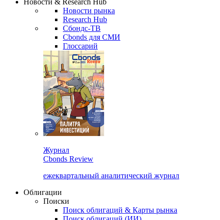
Новости & Research Hub
Новости рынка
Research Hub
Сбондс-ТВ
Cbonds для СМИ
Глоссарий
Журнал
Cbonds Review
ежеквартальный аналитический журнал
Облигации
Поиски
Поиск облигаций & Карты рынка
Поиск облигаций (ИИ)