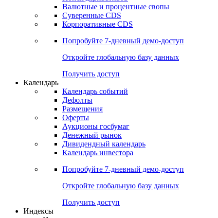
Валютные и процентные свопы
Суверенные CDS
Корпоративные CDS
Попробуйте
7-дневный
демо-доступ
Откройте глобальную базу данных
Получить доступ
Календарь
Календарь событий
Дефолты
Размещения
Оферты
Аукционы госбумаг
Денежный рынок
Дивидендный календарь
Календарь инвестора
Попробуйте
7-дневный
демо-доступ
Откройте глобальную базу данных
Получить доступ
Индексы