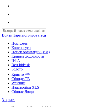
Войти
Зарегистрироваться
Портфель
Консенсусы
Поиск облигаций (ИИ)
Кривые доходности
ЦФА
Best bid/ask
Золото
new
Крипто
Сбондс-ТВ
Watchlist
Надстройка XLS
Сбондс Люди
Закрыть