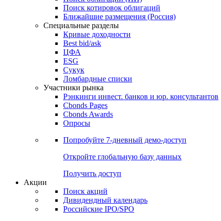
Поиск котировок облигаций
Ближайшие размещения (Россия)
Специальные разделы
Кривые доходности
Best bid/ask
ЦФА
ESG
Сукук
Ломбардные списки
Участники рынка
Рэнкинги инвест. банков и юр. консультантов
Cbonds Pages
Cbonds Awards
Опросы
Попробуйте
7-дневный
демо-доступ
Откройте глобальную базу данных
Получить доступ
Акции
Поиск акций
Дивидендный календарь
Российские IPO/SPO