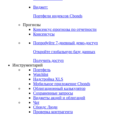
Виджет:
Портфели индексов Cbonds
Прогнозы
Консенсус-прогнозы по отчетности
Консенсусы
Попробуйте
7-дневный
демо-доступ
Откройте глобальную базу данных
Получить доступ
Инструментарий
Портфель
Watchlist
Надстройка XLS
Мобильное приложение Cbonds
Облигационный калькулятор
Сохраненные запросы
Виджеты акций и облигаций
Чат
Сбондс Люди
Проверка контрагента