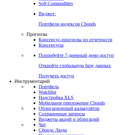
Золото
Нефть
Бензин
Commodities
Soft Commodities
Виджет:
Портфели индексов Cbonds
Прогнозы
Консенсус-прогнозы по отчетности
Консенсусы
Попробуйте
7-дневный
демо-доступ
Откройте глобальную базу данных
Получить доступ
Инструментарий
Портфель
Watchlist
Надстройка XLS
Мобильное приложение Cbonds
Облигационный калькулятор
Сохраненные запросы