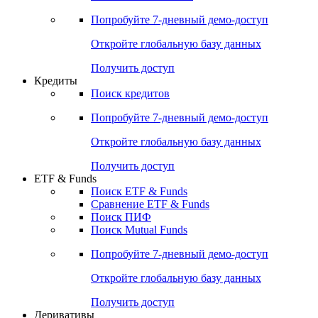
Акции
Поиск акций
Дивидендный календарь
Российские IPO/SPO
Попробуйте
7-дневный
демо-доступ
Откройте глобальную базу данных
Получить доступ
Кредиты
Поиск кредитов
Попробуйте
7-дневный
демо-доступ
Откройте глобальную базу данных
Получить доступ
ETF & Funds
Поиск ETF & Funds
Сравнение ETF & Funds
Поиск ПИФ
Поиск Mutual Funds
Попробуйте
7-дневный
демо-доступ