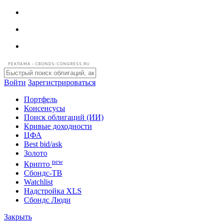
РЕКЛАМА • CBONDS-CONGRESS.RU
Войти
Зарегистрироваться
Портфель
Консенсусы
Поиск облигаций (ИИ)
Кривые доходности
ЦФА
Best bid/ask
Золото
new
Крипто
Сбондс-ТВ
Watchlist
Надстройка XLS