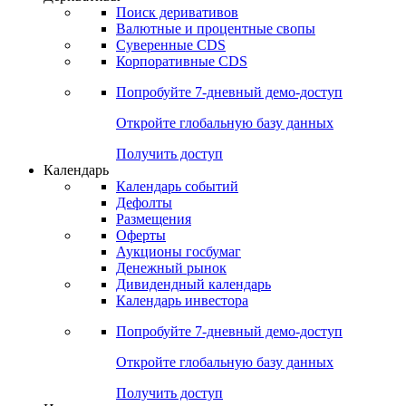
Откройте глобальную базу данных
Получить доступ
Деривативы
Поиск деривативов
Валютные и процентные свопы
Суверенные CDS
Корпоративные CDS
Попробуйте
7-дневный
демо-доступ
Откройте глобальную базу данных
Получить доступ
Календарь
Календарь событий
Дефолты
Размещения
Оферты
Аукционы госбумаг
Денежный рынок
Дивидендный календарь
Календарь инвестора
Попробуйте
7-дневный
демо-доступ