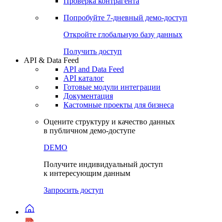
Виджеты акций и облигаций
Чат
Сбондс Люди
Проверка контрагента
Попробуйте
7-дневный
демо-доступ
Откройте глобальную базу данных
Получить доступ
API & Data Feed
API and Data Feed
API каталог
Готовые модули интеграции
Документация
Кастомные проекты для бизнеса
Оцените структуру и качество данных
в публичном демо-доступе
DEMO
Получите индивидуальный доступ
к интересующим данным
Запросить доступ