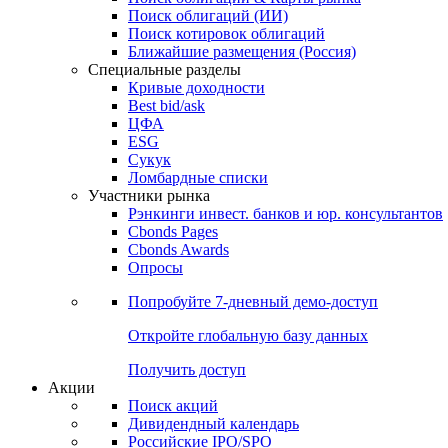
Облигации
Поиски
Поиск облигаций & Карты рынка
Поиск облигаций (ИИ)
Поиск котировок облигаций
Ближайшие размещения (Россия)
Специальные разделы
Кривые доходности
Best bid/ask
ЦФА
ESG
Сукук
Ломбардные списки
Участники рынка
Рэнкинги инвест. банков и юр. консультантов
Cbonds Pages
Cbonds Awards
Опросы
Попробуйте
7-дневный
демо-доступ
Откройте глобальную базу данных
Получить доступ