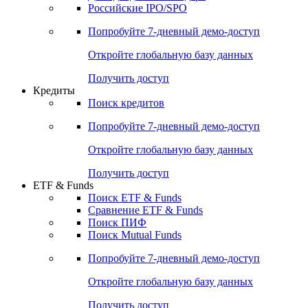
Получить доступ
Акции
Поиск акций
Дивидендный календарь
Российские IPO/SPO
Попробуйте
7-дневный
демо-доступ
Откройте глобальную базу данных
Получить доступ
Кредиты
Поиск кредитов
Попробуйте
7-дневный
демо-доступ
Откройте глобальную базу данных
Получить доступ
ETF & Funds
Поиск ETF & Funds
Сравнение ETF & Funds
Поиск ПИФ
Поиск Mutual Funds
Попробуйте
7-дневный
демо-доступ