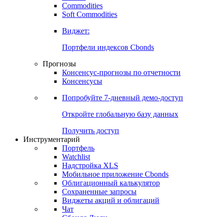
Commodities
Золото
Нефть
Бензин
Commodities
Soft Commodities
Виджет:
Портфели индексов Cbonds
Прогнозы
Консенсус-прогнозы по отчетности
Консенсусы
Попробуйте
7-дневный
демо-доступ
Откройте глобальную базу данных
Получить доступ
Инструментарий
Портфель
Watchlist
Надстройка XLS
Мобильное приложение Cbonds
Облигационный калькулятор