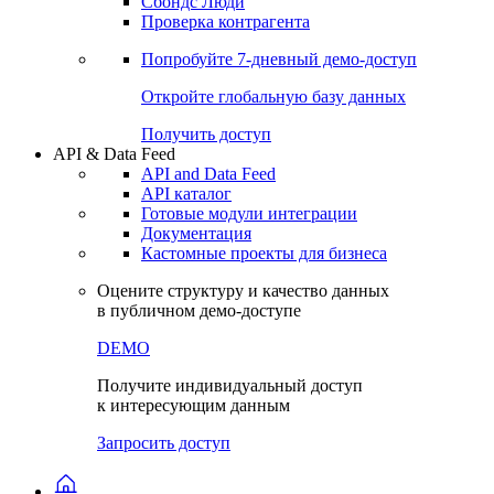
Сохраненные запросы
Виджеты акций и облигаций
Чат
Сбондс Люди
Проверка контрагента
Попробуйте
7-дневный
демо-доступ
Откройте глобальную базу данных
Получить доступ
API & Data Feed
API and Data Feed
API каталог
Готовые модули интеграции
Документация
Кастомные проекты для бизнеса
Оцените структуру и качество данных
в публичном демо-доступе
DEMO
Получите индивидуальный доступ
к интересующим данным