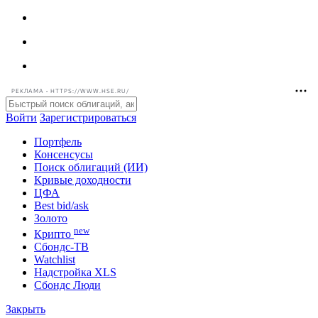
РЕКЛАМА • HTTPS://WWW.HSE.RU/
Войти
Зарегистрироваться
Портфель
Консенсусы
Поиск облигаций (ИИ)
Кривые доходности
ЦФА
Best bid/ask
Золото
new
Крипто
Сбондс-ТВ
Watchlist