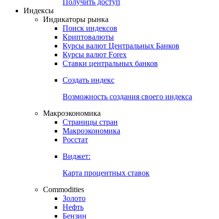
Попробуйте
7-дневный
демо-доступ
Откройте глобальную базу данных
Получить доступ
Индексы
Индикаторы рынка
Поиск индексов
Криптовалюты
Курсы валют Центральных Банков
Курсы валют Forex
Ставки центральных банков
Создать индекс
Возможность создания своего индекса
Макроэкономика
Страницы стран
Макроэкономика
Росстат
Виджет:
Карта процентных ставок