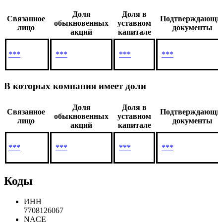
Связанные лица
на 06.11.2025
Имеют доли в компании
Доля
Доля в
Связанное
Подтверждающи
обыкновенных
уставном
лицо
документы
акций
капитале
***
***
***
***
В которых компания имеет доли
Доля
Доля в
Связанное
Подтверждающи
обыкновенных
уставном
лицо
документы
акций
капитале
***
***
***
***
Коды