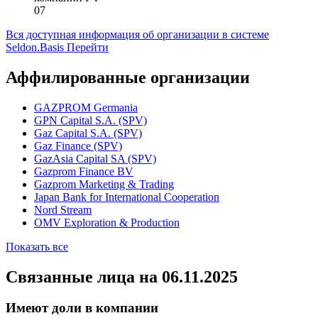
Категория МСП
Не является субъектом МСП
Код вида деятельности для отчетности страховых
компаний РФ
07
Вся доступная информация об организации в системе
Seldon.Basis
Перейти
Аффилированные организации
GAZPROM Germania
GPN Capital S.A. (SPV)
Gaz Capital S.A. (SPV)
Gaz Finance (SPV)
GazAsia Capital SA (SPV)
Gazprom Finance BV
Gazprom Marketing & Trading
Japan Bank for International Cooperation
Nord Stream
OMV Exploration & Production
Показать все