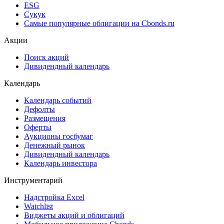
Cbonds Awards
Cbonds Pages
Ломбардные списки
ЦФА
ESG
Сукук
Самые популярные облигации на Cbonds.ru
Акции
Поиск акций
Дивидендный календарь
Календарь
Календарь событий
Дефолты
Размещения
Оферты
Аукционы госбумаг
Денежный рынок
Дивидендный календарь
Календарь инвестора
Инструментарий