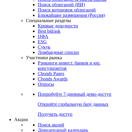
Облигации
Поиски
Поиск облигаций & Карты рынка
Поиск облигаций (ИИ)
Поиск котировок облигаций
Ближайшие размещения (Россия)
Специальные разделы
Кривые доходности
Best bid/ask
ЦФА
ESG
Сукук
Ломбардные списки
Участники рынка
Рэнкинги инвест. банков и юр.
консультантов
Cbonds Pages
Cbonds Awards
Опросы
Попробуйте
7-дневный
демо-доступ
Откройте глобальную базу данных