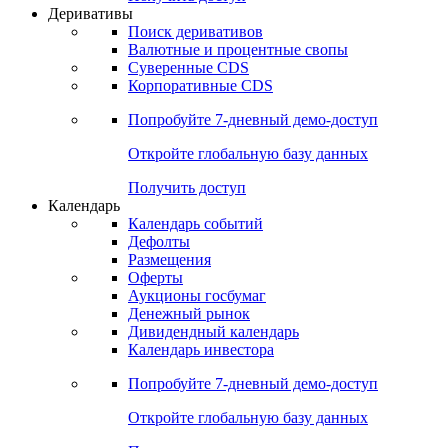
Откройте глобальную базу данных
Получить доступ
Деривативы
Поиск деривативов
Валютные и процентные свопы
Суверенные CDS
Корпоративные CDS
Попробуйте
7-дневный
демо-доступ
Откройте глобальную базу данных
Получить доступ
Календарь
Календарь событий
Дефолты
Размещения
Оферты
Аукционы госбумаг
Денежный рынок
Дивидендный календарь
Календарь инвестора