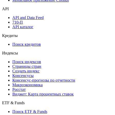
Надстройка Excel
Watchlist
Виджеты акций и облигаций
Мобильное приложение Cbonds
API
API and Data Feed
710-П
API каталог
Кредиты
Поиск кредитов
Индексы
Поиск индексов
Страницы стран
Создать индекс
Консенсусы
Консенсус-прогнозы по отчетности
Макроэкономика
Росстат
Виджет: Карта процентных ставок