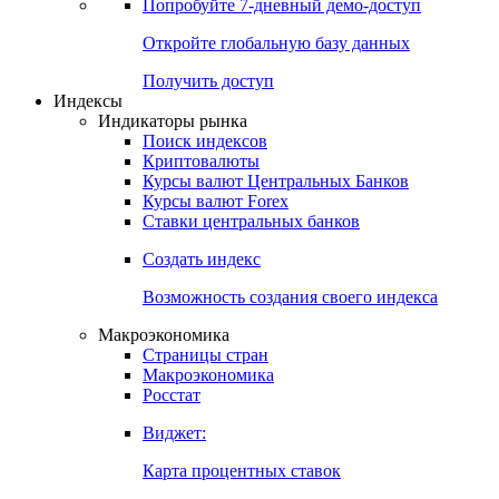
Попробуйте
7-дневный
демо-доступ
Откройте глобальную базу данных
Получить доступ
Индексы
Индикаторы рынка
Поиск индексов
Криптовалюты
Курсы валют Центральных Банков
Курсы валют Forex
Ставки центральных банков
Создать индекс
Возможность создания своего индекса
Макроэкономика
Страницы стран
Макроэкономика
Росстат
Виджет:
Карта процентных ставок