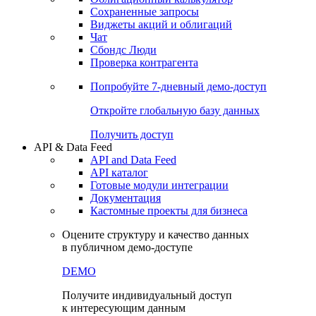
Сохраненные запросы
Виджеты акций и облигаций
Чат
Сбондс Люди
Проверка контрагента
Попробуйте
7-дневный
демо-доступ
Откройте глобальную базу данных
Получить доступ
API & Data Feed
API and Data Feed
API каталог
Готовые модули интеграции
Документация
Кастомные проекты для бизнеса
Оцените структуру и качество данных
в публичном демо-доступе
DEMO
Получите индивидуальный доступ
к интересующим данным