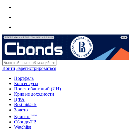
РЕКЛАМА • HTTPS://WWW.HSE.RU/
Войти
Зарегистрироваться
Портфель
Консенсусы
Поиск облигаций (ИИ)
Кривые доходности
ЦФА
Best bid/ask
Золото
new
Крипто
Сбондс-ТВ
Watchlist