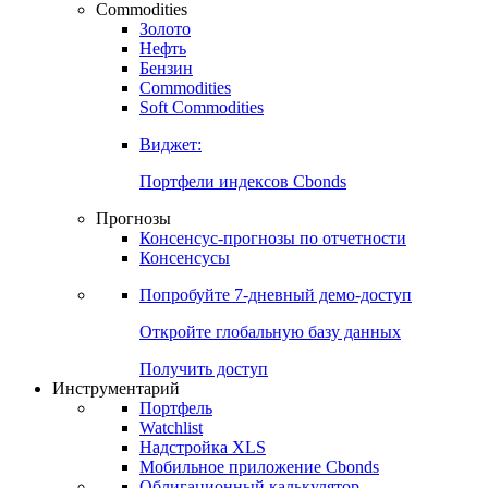
Commodities
Золото
Нефть
Бензин
Commodities
Soft Commodities
Виджет:
Портфели индексов Cbonds
Прогнозы
Консенсус-прогнозы по отчетности
Консенсусы
Попробуйте
7-дневный
демо-доступ
Откройте глобальную базу данных
Получить доступ
Инструментарий
Портфель
Watchlist
Надстройка XLS
Мобильное приложение Cbonds
Облигационный калькулятор