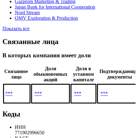
Gazprom Marketing & Trading
Japan Bank for International Cooperation
Nord Stream
OMV Exploration & Production
Показать все
Связанные лица
В которых компания имеет доли
Доля
Доля в
Связанное
Подтверждающи
обыкновенных
уставном
лицо
документы
акций
капитале
***
***
***
***
Коды
ИНН
771902996650