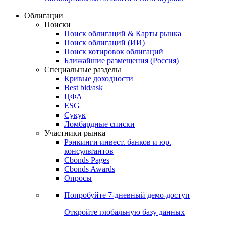
Облигации
Поиски
Поиск облигаций & Карты рынка
Поиск облигаций (ИИ)
Поиск котировок облигаций
Ближайшие размещения (Россия)
Специальные разделы
Кривые доходности
Best bid/ask
ЦФА
ESG
Сукук
Ломбардные списки
Участники рынка
Рэнкинги инвест. банков и юр.
консультантов
Cbonds Pages
Cbonds Awards
Опросы
Попробуйте
7-дневный
демо-доступ
Откройте глобальную базу данных