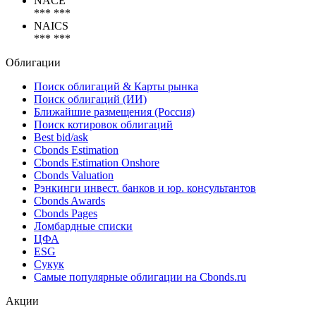
NACE
*** ***
NAICS
*** ***
Облигации
Поиск облигаций & Карты рынка
Поиск облигаций (ИИ)
Ближайшие размещения (Россия)
Поиск котировок облигаций
Best bid/ask
Cbonds Estimation
Cbonds Estimation Onshore
Cbonds Valuation
Рэнкинги инвест. банков и юр. консультантов
Cbonds Awards
Cbonds Pages
Ломбардные списки
ЦФА
ESG
Сукук
Самые популярные облигации на Cbonds.ru
Акции