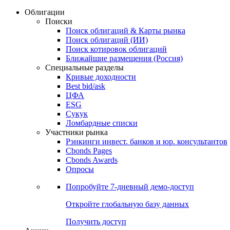
Облигации
Поиски
Поиск облигаций & Карты рынка
Поиск облигаций (ИИ)
Поиск котировок облигаций
Ближайшие размещения (Россия)
Специальные разделы
Кривые доходности
Best bid/ask
ЦФА
ESG
Сукук
Ломбардные списки
Участники рынка
Рэнкинги инвест. банков и юр. консультантов
Cbonds Pages
Cbonds Awards
Опросы
Попробуйте
7-дневный
демо-доступ
Откройте глобальную базу данных
Получить доступ