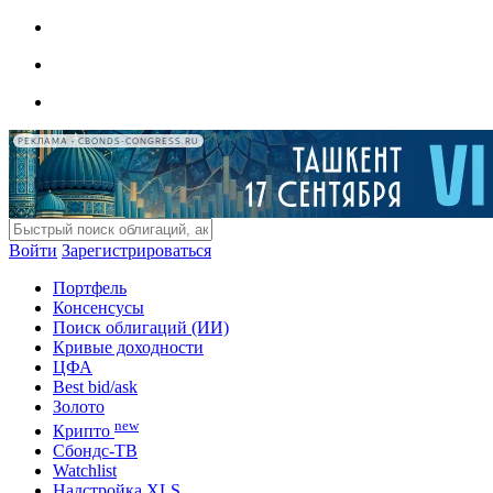
РЕКЛАМА • CBONDS-CONGRESS.RU
Войти
Зарегистрироваться
Портфель
Консенсусы
Поиск облигаций (ИИ)
Кривые доходности
ЦФА
Best bid/ask
Золото
new
Крипто
Сбондс-ТВ
Watchlist
Надстройка XLS