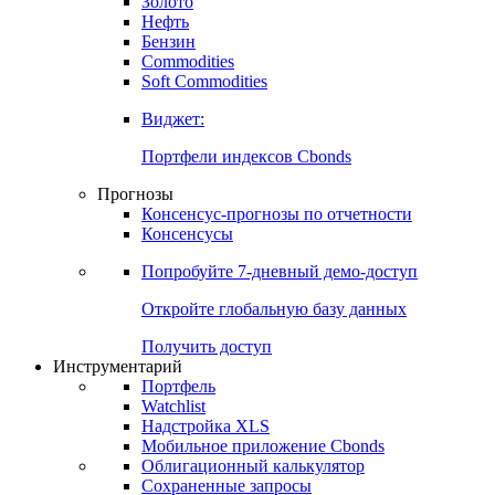
Золото
Нефть
Бензин
Commodities
Soft Commodities
Виджет:
Портфели индексов Cbonds
Прогнозы
Консенсус-прогнозы по отчетности
Консенсусы
Попробуйте
7-дневный
демо-доступ
Откройте глобальную базу данных
Получить доступ
Инструментарий
Портфель
Watchlist
Надстройка XLS
Мобильное приложение Cbonds
Облигационный калькулятор
Сохраненные запросы