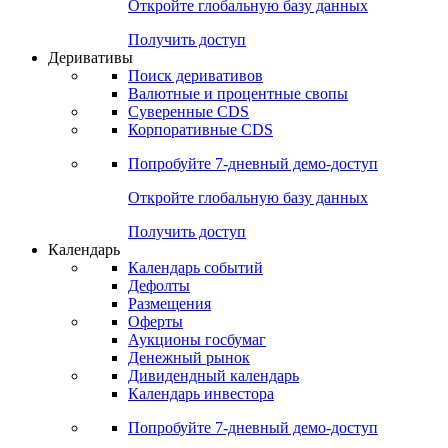
Откройте глобальную базу данных
Получить доступ
Деривативы
Поиск деривативов
Валютные и процентные свопы
Суверенные CDS
Корпоративные CDS
Попробуйте
7-дневный
демо-доступ
Откройте глобальную базу данных
Получить доступ
Календарь
Календарь событий
Дефолты
Размещения
Оферты
Аукционы госбумаг
Денежный рынок
Дивидендный календарь
Календарь инвестора
Попробуйте
7-дневный
демо-доступ