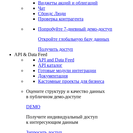
Виджеты акций и облигаций
Чат
Сбондс Люди
Проверка контрагента
Попробуйте
7-дневный
демо-доступ
Откройте глобальную базу данных
Получить доступ
API & Data Feed
API and Data Feed
API каталог
Готовые модули интеграции
Документация
Кастомные проекты для бизнеса
Оцените структуру и качество данных
в публичном демо-доступе
DEMO
Получите индивидуальный доступ
к интересующим данным
Запросить доступ