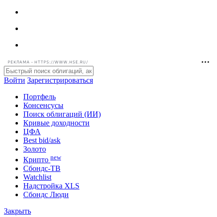
РЕКЛАМА • HTTPS://WWW.HSE.RU/
Войти
Зарегистрироваться
Портфель
Консенсусы
Поиск облигаций (ИИ)
Кривые доходности
ЦФА
Best bid/ask
Золото
new
Крипто
Сбондс-ТВ
Watchlist