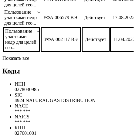
участками недр
УФА 022630 ВЭ
Действует
22.03.2024
для целей гео...
Пользование
участками недр
УФА 011725 ВЭ
Действует
25.01.2023
для целей гео...
Пользование
участками недр
УФА 006579 ВЭ
Действует
17.08.2022
для целей гео...
Пользование
участками
УФА 002117 ВЭ
Действует
11.04.2022
недр для целей
гео...
Показать все
Коды
ИНН
0278030985
SIC
4924 NATURAL GAS DISTRIBUTION
NACE
*** ***