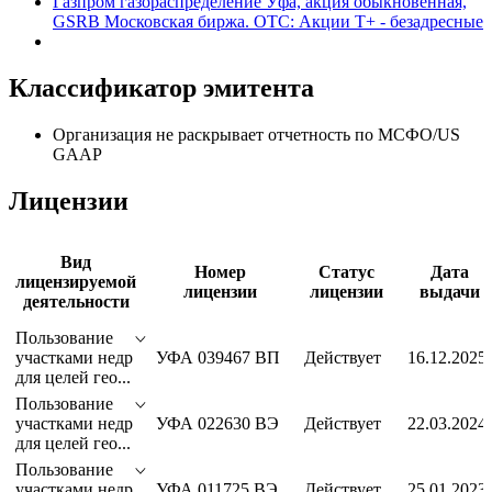
Акции
Газпром газораспределение Уфа, акция обыкновенная,
GSRB Московская биржа. OTC: Акции T+ - безадресные
Классификатор эмитента
Организация не раскрывает отчетность по МСФО/US
GAAP
Лицензии
Вид
Номер
Статус
Дата
лицензируемой
лицензии
лицензии
выдачи
деятельности
Пользование
участками недр
УФА 039467 ВП
Действует
16.12.2025
для целей гео...
Пользование