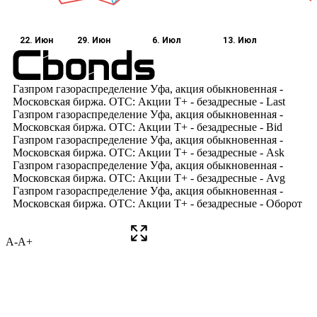
A-
A+