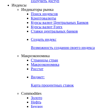
Попробуйте
7-дневный
демо-доступ
Откройте глобальную базу данных
Получить доступ
Индексы
Индикаторы рынка
Поиск индексов
Криптовалюты
Курсы валют Центральных Банков
Курсы валют Forex
Ставки центральных банков
Создать индекс
Возможность создания своего индекса
Макроэкономика
Страницы стран
Макроэкономика
Росстат
Виджет:
Карта процентных ставок