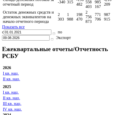
1
2
5
7
1
Сальдо денежных потоков от
-25
180
491
196
044
193
финансовых операций
586
217
562
896
247
401
-2
1
Сальдо денежных потоков за
-196
-216
-340
315
558
985
отчетный период
482
209
403
167
Остаток денежных средств и
2
2
1
198
771
987
денежных эквивалентов на
756
303
988
470
706
915
начало отчетного периода
873
Показать все
с
по
Экспорт
Ежеквартальные отчеты/Отчетность
РСБУ
2026
I кв. нац.
II кв. нац.
2025
I кв. нац.