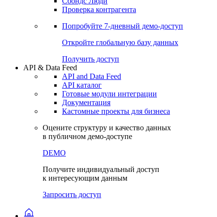
Сохраненные запросы
Виджеты акций и облигаций
Чат
Сбондс Люди
Проверка контрагента
Попробуйте
7-дневный
демо-доступ
Откройте глобальную базу данных
Получить доступ
API & Data Feed
API and Data Feed
API каталог
Готовые модули интеграции
Документация
Кастомные проекты для бизнеса
Оцените структуру и качество данных
в публичном демо-доступе
DEMO
Получите индивидуальный доступ
к интересующим данным