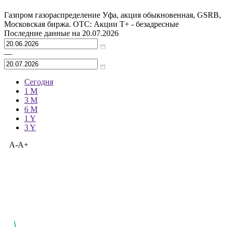
График торгов
Газпром газораспределение Уфа, акция обыкновенная, GSRB,
Московская биржа. OTC: Акции T+ - безадресные
Последние данные на
20.07.2026
—
Сегодня
1 M
3 M
6 M
1 Y
3 Y