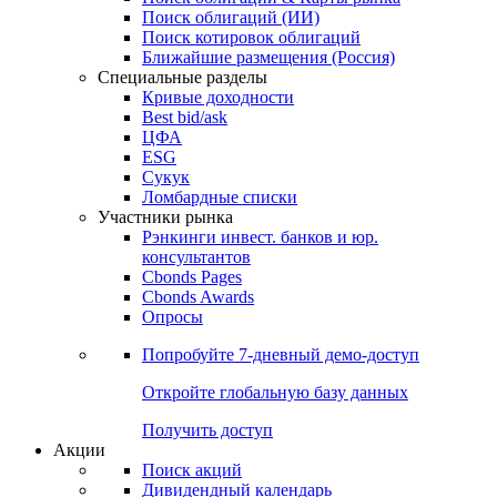
Облигации
Поиски
Поиск облигаций & Карты рынка
Поиск облигаций (ИИ)
Поиск котировок облигаций
Ближайшие размещения (Россия)
Специальные разделы
Кривые доходности
Best bid/ask
ЦФА
ESG
Сукук
Ломбардные списки
Участники рынка
Рэнкинги инвест. банков и юр.
консультантов
Cbonds Pages
Cbonds Awards
Опросы
Попробуйте
7-дневный
демо-доступ
Откройте глобальную базу данных