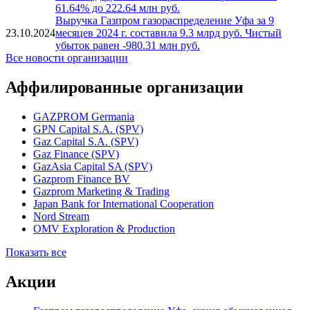
руб.
Выручка Газпром газораспределение Уфа в 1
квартале 2025 г. снизилась на 7.79% и составила
23.04.2025
3.96 млрд руб. Чистая прибыль сократилась на
61.64% до 222.64 млн руб.
Выручка Газпром газораспределение Уфа за 9
23.10.2024
месяцев 2024 г. составила 9.3 млрд руб. Чистый
убыток равен -980.31 млн руб.
Все новости организации
Аффилированные организации
GAZPROM Germania
GPN Capital S.A. (SPV)
Gaz Capital S.A. (SPV)
Gaz Finance (SPV)
GazAsia Capital SA (SPV)
Gazprom Finance BV
Gazprom Marketing & Trading
Japan Bank for International Cooperation
Nord Stream
OMV Exploration & Production
Показать все