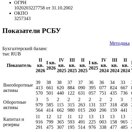
NAICS
*** ***
КПП
027601001
ОГРН
1020203227758 от 31.10.2002
ОКПО
3257343
Показатели РСБУ
Методика
Бухгалтерский баланс
тыс RUB
II
IV
III
II
IV
III
II
I кв.
I кв.
Показатель
кв.
кв.
кв.
кв.
кв.
кв.
кв.
2026
2025
2026
2025
2025
2025
2024
2024
2024
39
38
38
37
37
36
36
34
33
Внеоборотные
413
661
620
884
090
395
077
824
667
активы
570
501
440
122
631
057
751
435
736
3
5
2
2
2
2
2
2
3
Оборотные
979
585
115
315
263
131
337
318
458
активы
564
414
662
980
015
260
206
159
441