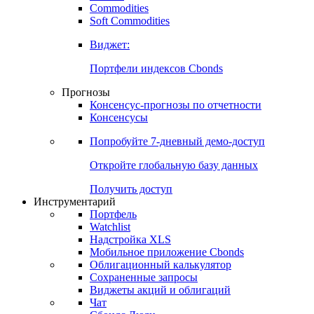
Commodities
Золото
Нефть
Бензин
Commodities
Soft Commodities
Виджет:
Портфели индексов Cbonds
Прогнозы
Консенсус-прогнозы по отчетности
Консенсусы
Попробуйте
7-дневный
демо-доступ
Откройте глобальную базу данных
Получить доступ
Инструментарий
Портфель
Watchlist
Надстройка XLS
Мобильное приложение Cbonds
Облигационный калькулятор