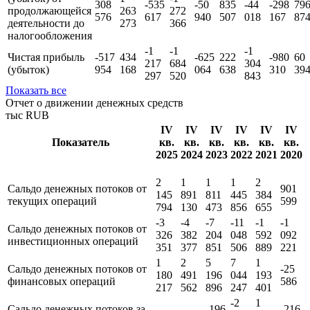
(убыток) от
171
123
636
032
466
528
454
973
62
продаж
754
667
Прибыль
(убыток) от
1
-1
308
-535
-50
835
-44
-298
79
продолжающейся
263
272
576
617
940
507
018
167
87
деятельности до
273
366
налогообложения
-1
-1
-1
Чистая прибыль
-517
434
-625
222
-980
60
217
684
304
(убыток)
954
168
064
638
310
39
297
520
843
Показать все
Отчет о движении денежных средств
тыс RUB
IV
IV
IV
IV
IV
IV
Показатель
кв.
кв.
кв.
кв.
кв.
кв.
2025
2024
2023
2022
2021
2020
2
1
1
1
2
Сальдо денежных потоков от
901
145
891
811
445
384
текущих операций
599
794
130
473
856
655
-3
-4
-7
-11
-1
-1
Сальдо денежных потоков от
326
382
204
048
592
092
инвестиционных операций
351
377
851
506
889
221