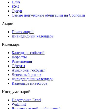
Рэнкинги инвест. банков и юр. консультантов
Cbonds Awards
Cbonds Pages
Ломбардные списки
ЦФА
ESG
Сукук
Самые популярные облигации на Cbonds.ru
Акции
Поиск акций
Дивидендный календарь
Календарь
Календарь событий
Дефолты
Размещения
Оферты
Аукционы госбумаг
Денежный рынок
Дивидендный календарь
Календарь инвестора
Инструментарий