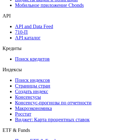
Надстройка Excel
Watchlist
Виджеты акций и облигаций
Мобильное приложение Cbonds
API
API and Data Feed
710-П
API каталог
Кредиты
Поиск кредитов
Индексы
Поиск индексов
Страницы стран
Создать индекс
Консенсусы
Консенсус-прогнозы по отчетности
Макроэкономика
Росстат