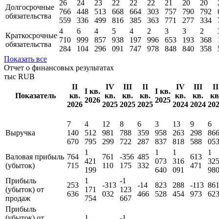
11
12
12
11
12
13
13
13
13
Капитал и
916
799
365
593
491
225
003
158
965
резервы
291
475
307
195
514
976
338
477
485
26
24
23
22
22
22
21
20
20
Долгосрочные
766
448
513
668
664
303
757
790
792
обязательства
559
336
499
816
385
363
771
277
334
4
6
4
5
4
2
3
3
2
Краткосрочные
710
999
857
938
197
996
653
193
368
обязательства
284
104
296
091
747
978
848
840
358
Показать все
Отчет о финансовых результатах
тыс RUB
II
IV
III
II
IV
III
II
I кв.
I кв.
Показатель
кв.
кв.
кв.
кв.
кв.
кв.
кв
2026
2025
2026
2025
2025
2025
2024
2024
20
7
4
12
8
6
3
13
9
6
Выручка
140
512
981
788
359
958
263
298
86
670
795
299
722
287
837
818
588
05
1
1
1
1
Валовая прибыль
764
761
-356
485
613
421
073
316
32
(убыток)
715
110
175
332
471
199
640
091
98
Прибыль
1
-1
253
-313
-14
823
288
-113
86