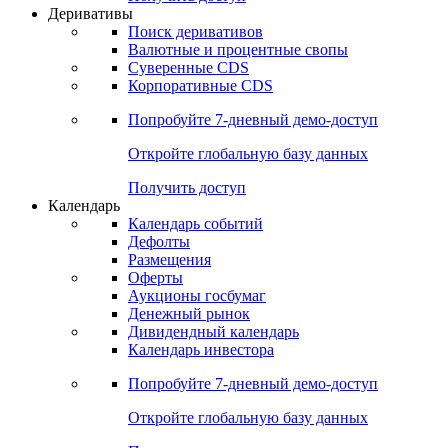
Откройте глобальную базу данных
Получить доступ
Деривативы
Поиск деривативов
Валютные и процентные свопы
Суверенные CDS
Корпоративные CDS
Попробуйте
7-дневный
демо-доступ
Откройте глобальную базу данных
Получить доступ
Календарь
Календарь событий
Дефолты
Размещения
Оферты
Аукционы госбумаг
Денежный рынок
Дивидендный календарь
Календарь инвестора