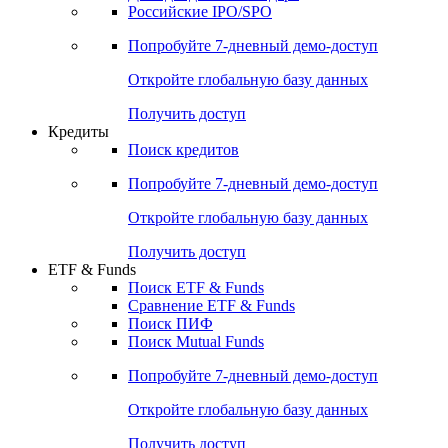
Получить доступ
Акции
Поиск акций
Дивидендный календарь
Российские IPO/SPO
Попробуйте
7-дневный
демо-доступ
Откройте глобальную базу данных
Получить доступ
Кредиты
Поиск кредитов
Попробуйте
7-дневный
демо-доступ
Откройте глобальную базу данных
Получить доступ
ETF & Funds
Поиск ETF & Funds
Сравнение ETF & Funds
Поиск ПИФ
Поиск Mutual Funds
Попробуйте
7-дневный
демо-доступ