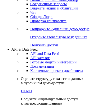
Сохраненные запросы
Виджеты акций и облигаций
Чат
Сбондс Люди
Проверка контрагента
Попробуйте
7-дневный
демо-доступ
Откройте глобальную базу данных
Получить доступ
API & Data Feed
API and Data Feed
API каталог
Готовые модули интеграции
Документация
Кастомные проекты для бизнеса
Оцените структуру и качество данных
в публичном демо-доступе
DEMO
Получите индивидуальный доступ
к интересующим данным