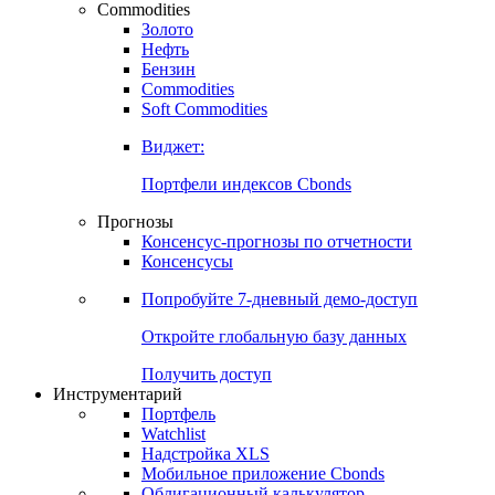
Commodities
Золото
Нефть
Бензин
Commodities
Soft Commodities
Виджет:
Портфели индексов Cbonds
Прогнозы
Консенсус-прогнозы по отчетности
Консенсусы
Попробуйте
7-дневный
демо-доступ
Откройте глобальную базу данных
Получить доступ
Инструментарий
Портфель
Watchlist
Надстройка XLS
Мобильное приложение Cbonds
Облигационный калькулятор