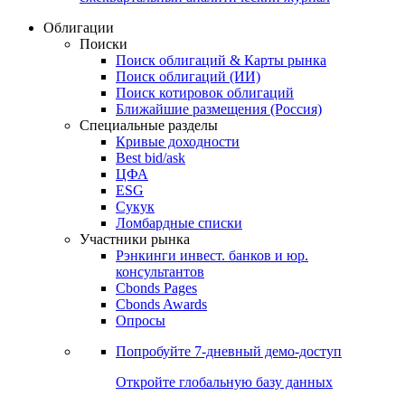
Облигации
Поиски
Поиск облигаций & Карты рынка
Поиск облигаций (ИИ)
Поиск котировок облигаций
Ближайшие размещения (Россия)
Специальные разделы
Кривые доходности
Best bid/ask
ЦФА
ESG
Сукук
Ломбардные списки
Участники рынка
Рэнкинги инвест. банков и юр.
консультантов
Cbonds Pages
Cbonds Awards
Опросы
Попробуйте
7-дневный
демо-доступ
Откройте глобальную базу данных