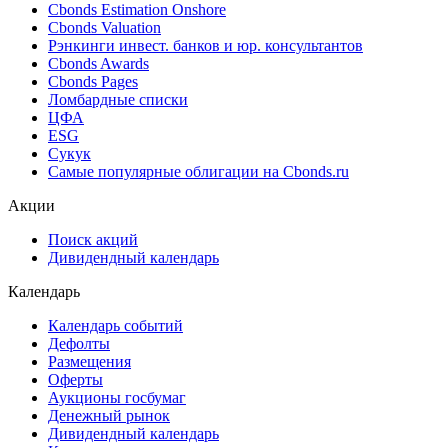
Cbonds Estimation Onshore
Cbonds Valuation
Рэнкинги инвест. банков и юр. консультантов
Cbonds Awards
Cbonds Pages
Ломбардные списки
ЦФА
ESG
Сукук
Самые популярные облигации на Cbonds.ru
Акции
Поиск акций
Дивидендный календарь
Календарь
Календарь событий
Дефолты
Размещения
Оферты
Аукционы госбумаг
Денежный рынок
Дивидендный календарь