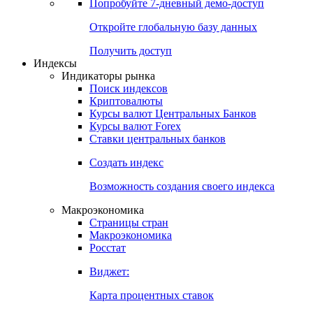
Попробуйте
7-дневный
демо-доступ
Откройте глобальную базу данных
Получить доступ
Индексы
Индикаторы рынка
Поиск индексов
Криптовалюты
Курсы валют Центральных Банков
Курсы валют Forex
Ставки центральных банков
Создать индекс
Возможность создания своего индекса
Макроэкономика
Страницы стран
Макроэкономика
Росстат
Виджет:
Карта процентных ставок