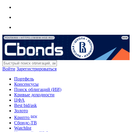
РЕКЛАМА • HTTPS://WWW.HSE.RU/
Войти
Зарегистрироваться
Портфель
Консенсусы
Поиск облигаций (ИИ)
Кривые доходности
ЦФА
Best bid/ask
Золото
new
Крипто
Сбондс-ТВ
Watchlist