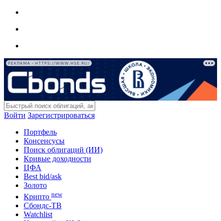
РЕКЛАМА • HTTPS://WWW.HSE.RU/
Войти
Зарегистрироваться
Портфель
Консенсусы
Поиск облигаций (ИИ)
Кривые доходности
ЦФА
Best bid/ask
Золото
new
Крипто
Сбондс-ТВ
Watchlist