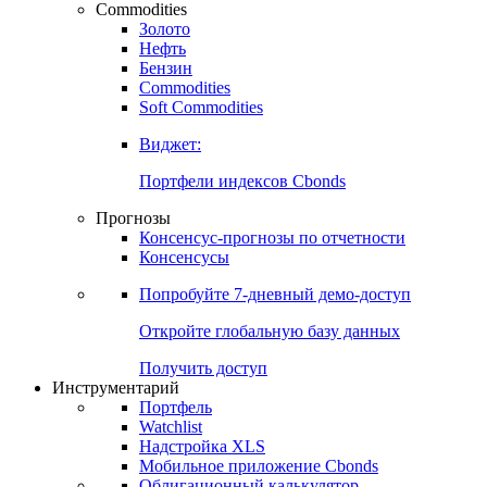
Commodities
Золото
Нефть
Бензин
Commodities
Soft Commodities
Виджет:
Портфели индексов Cbonds
Прогнозы
Консенсус-прогнозы по отчетности
Консенсусы
Попробуйте
7-дневный
демо-доступ
Откройте глобальную базу данных
Получить доступ
Инструментарий
Портфель
Watchlist
Надстройка XLS
Мобильное приложение Cbonds
Облигационный калькулятор