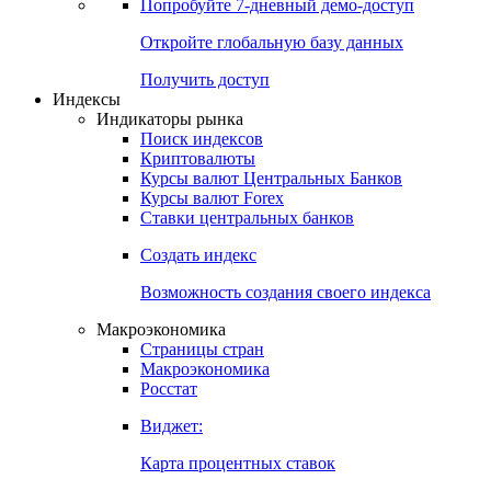
Попробуйте
7-дневный
демо-доступ
Откройте глобальную базу данных
Получить доступ
Индексы
Индикаторы рынка
Поиск индексов
Криптовалюты
Курсы валют Центральных Банков
Курсы валют Forex
Ставки центральных банков
Создать индекс
Возможность создания своего индекса
Макроэкономика
Страницы стран
Макроэкономика
Росстат
Виджет:
Карта процентных ставок