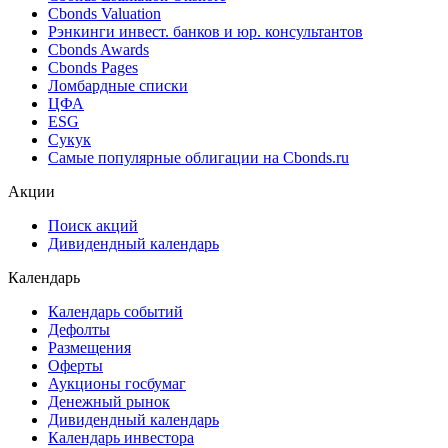
Cbonds Valuation
Рэнкинги инвест. банков и юр. консультантов
Cbonds Awards
Cbonds Pages
Ломбардные списки
ЦФА
ESG
Сукук
Самые популярные облигации на Cbonds.ru
Акции
Поиск акций
Дивидендный календарь
Календарь
Календарь событий
Дефолты
Размещения
Оферты
Аукционы госбумаг
Денежный рынок
Дивидендный календарь
Календарь инвестора