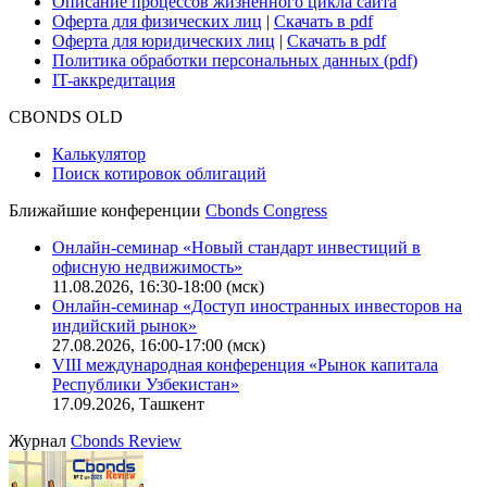
Описание процессов жизненного цикла сайта
Оферта для физических лиц
|
Скачать в pdf
Оферта для юридических лиц
|
Скачать в pdf
Политика обработки персональных данных (pdf)
IT-аккредитация
CBONDS OLD
Калькулятор
Поиск котировок облигаций
Ближайшие конференции
Cbonds Congress
Онлайн-семинар «Новый стандарт инвестиций в
офисную недвижимость»
11.08.2026, 16:30-18:00 (мск)
Онлайн-семинар «Доступ иностранных инвесторов на
индийский рынок»
27.08.2026, 16:00-17:00 (мск)
VIII международная конференция «Рынок капитала
Республики Узбекистан»
17.09.2026, Ташкент
Журнал
Cbonds Review