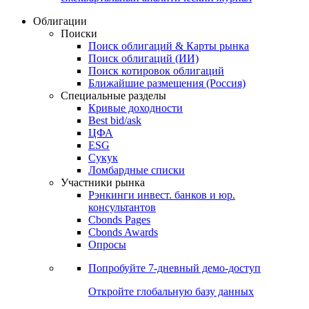
Облигации
Поиски
Поиск облигаций & Карты рынка
Поиск облигаций (ИИ)
Поиск котировок облигаций
Ближайшие размещения (Россия)
Специальные разделы
Кривые доходности
Best bid/ask
ЦФА
ESG
Сукук
Ломбардные списки
Участники рынка
Рэнкинги инвест. банков и юр.
консультантов
Cbonds Pages
Cbonds Awards
Опросы
Попробуйте
7-дневный
демо-доступ
Откройте глобальную базу данных