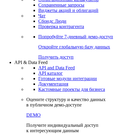
Сохраненные запросы
Виджеты акций и облигаций
Чат
Сбондс Люди
Проверка контрагента
Попробуйте
7-дневный
демо-доступ
Откройте глобальную базу данных
Получить доступ
API & Data Feed
API and Data Feed
API каталог
Готовые модули интеграции
Документация
Кастомные проекты для бизнеса
Оцените структуру и качество данных
в публичном демо-доступе
DEMO
Получите индивидуальный доступ
к интересующим данным