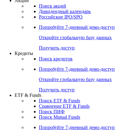
Акции
Поиск акций
Дивидендный календарь
Российские IPO/SPO
Попробуйте
7-дневный
демо-доступ
Откройте глобальную базу данных
Получить доступ
Кредиты
Поиск кредитов
Попробуйте
7-дневный
демо-доступ
Откройте глобальную базу данных
Получить доступ
ETF & Funds
Поиск ETF & Funds
Сравнение ETF & Funds
Поиск ПИФ
Поиск Mutual Funds
Попробуйте
7-дневный
демо-доступ