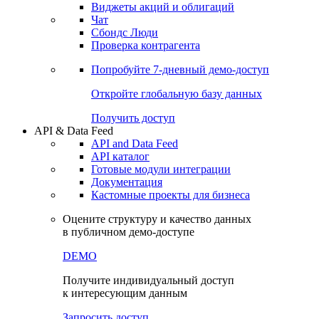
Виджеты акций и облигаций
Чат
Сбондс Люди
Проверка контрагента
Попробуйте
7-дневный
демо-доступ
Откройте глобальную базу данных
Получить доступ
API & Data Feed
API and Data Feed
API каталог
Готовые модули интеграции
Документация
Кастомные проекты для бизнеса
Оцените структуру и качество данных
в публичном демо-доступе
DEMO
Получите индивидуальный доступ
к интересующим данным
Запросить доступ