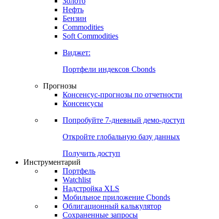
Золото
Нефть
Бензин
Commodities
Soft Commodities
Виджет:
Портфели индексов Cbonds
Прогнозы
Консенсус-прогнозы по отчетности
Консенсусы
Попробуйте
7-дневный
демо-доступ
Откройте глобальную базу данных
Получить доступ
Инструментарий
Портфель
Watchlist
Надстройка XLS
Мобильное приложение Cbonds
Облигационный калькулятор
Сохраненные запросы