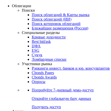
Облигации
Поиски
Поиск облигаций & Карты рынка
Поиск облигаций (ИИ)
Поиск котировок облигаций
Ближайшие размещения (Россия)
Специальные разделы
Кривые доходности
Best bid/ask
ЦФА
ESG
Сукук
Ломбардные списки
Участники рынка
Рэнкинги инвест. банков и юр. консультантов
Cbonds Pages
Cbonds Awards
Опросы
Попробуйте
7-дневный
демо-доступ
Откройте глобальную базу данных
Получить доступ