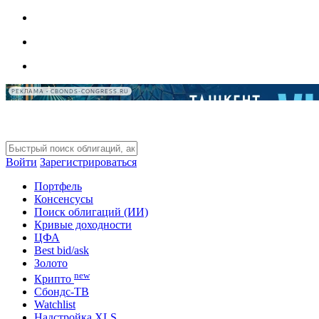
РЕКЛАМА • CBONDS-CONGRESS.RU
Войти
Зарегистрироваться
Портфель
Консенсусы
Поиск облигаций (ИИ)
Кривые доходности
ЦФА
Best bid/ask
Золото
new
Крипто
Сбондс-ТВ
Watchlist
Надстройка XLS