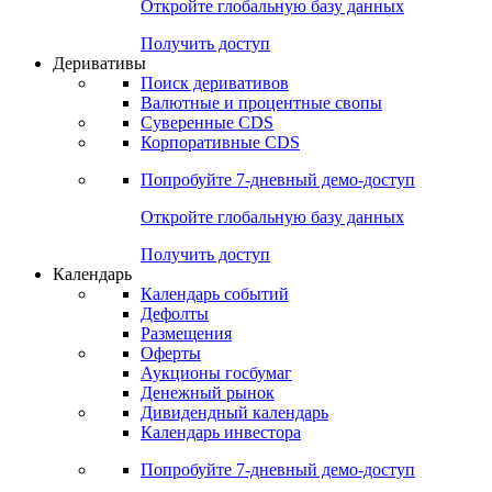
Откройте глобальную базу данных
Получить доступ
Деривативы
Поиск деривативов
Валютные и процентные свопы
Суверенные CDS
Корпоративные CDS
Попробуйте
7-дневный
демо-доступ
Откройте глобальную базу данных
Получить доступ
Календарь
Календарь событий
Дефолты
Размещения
Оферты
Аукционы госбумаг
Денежный рынок
Дивидендный календарь
Календарь инвестора
Попробуйте
7-дневный
демо-доступ