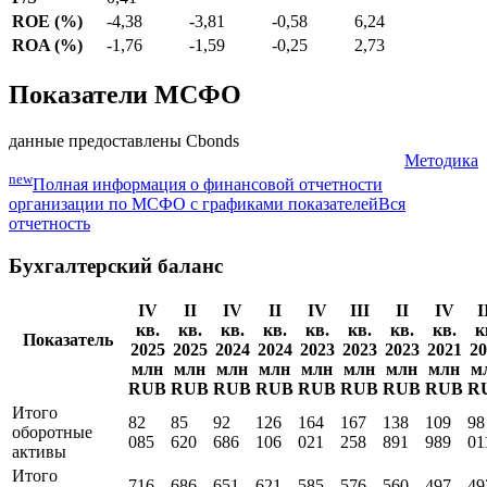
ROE (%)
-4,38
-3,81
-0,58
6,24
ROA (%)
-1,76
-1,59
-0,25
2,73
Показатели МСФО
данные предоставлены Cbonds
Методика
new
Полная информация о финансовой отчетности
организации по МСФО с графиками показателей
Вся
отчетность
Бухгалтерский баланс
IV
II
IV
II
IV
III
II
IV
I
кв.
кв.
кв.
кв.
кв.
кв.
кв.
кв.
к
Показатель
2025
2025
2024
2024
2023
2023
2023
2021
20
млн
млн
млн
млн
млн
млн
млн
млн
м
RUB
RUB
RUB
RUB
RUB
RUB
RUB
RUB
R
Итого
82
85
92
126
164
167
138
109
98
оборотные
085
620
686
106
021
258
891
989
01
активы
Итого
716
686
651
621
585
576
560
497
49