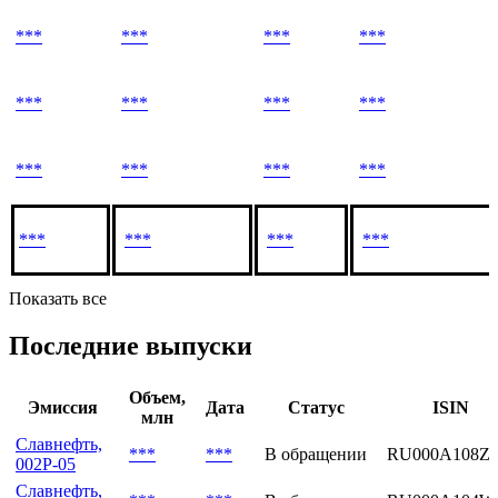
***
***
***
***
***
***
***
***
***
***
***
***
***
***
***
***
Показать все
Последние выпуски
Объем,
Эмиссия
Дата
Статус
ISIN
млн
Славнефть,
***
***
В обращении
RU000A108Z
002P-05
Славнефть,