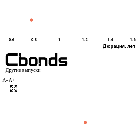
A-
A+