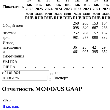
IV
II
IV
II
IV
III
II
IV
III
кв.
кв.
кв.
кв.
кв.
кв.
кв.
кв.
кв.
Показатель
2025
2025
2024
2024
2023
2023
2023
2021
2021
млн
млн
млн
млн
млн
млн
млн
млн
млн
RUB
RUB
RUB
RUB
RUB
RUB
RUB
RUB
RU
268
263
153
154
Общий долг
-
-
-
-
-
098
840
667
263
Чистый
252
204
152
152
-
-
-
-
-
долг
981
277
090
832
Износ,
истощение
36
23
42
29
-
-
-
-
-
и
461
995
395
852
амортизация
EBITDA
-
-
-
-
-
-
-
-
-
OIBDA
-
-
-
-
-
-
-
-
-
с
по
Экспорт
Отчетность МСФО/US GAAP
2025
II кв. нац.