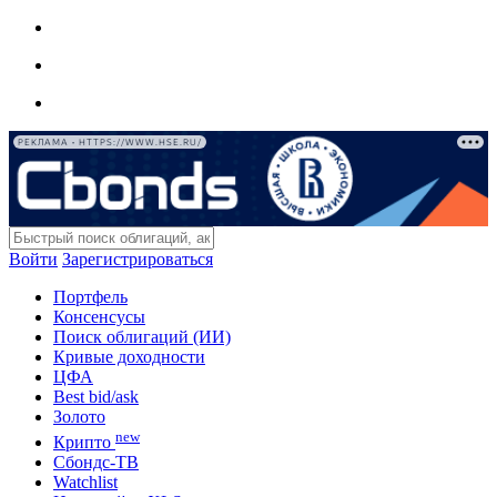
РЕКЛАМА • HTTPS://WWW.HSE.RU/
Войти
Зарегистрироваться
Портфель
Консенсусы
Поиск облигаций (ИИ)
Кривые доходности
ЦФА
Best bid/ask
Золото
new
Крипто
Сбондс-ТВ
Watchlist