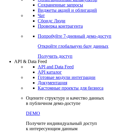
Сохраненные запросы
Виджеты акций и облигаций
Чат
Сбондс Люди
Проверка контрагента
Попробуйте
7-дневный
демо-доступ
Откройте глобальную базу данных
Получить доступ
API & Data Feed
API and Data Feed
API каталог
Готовые модули интеграции
Документация
Кастомные проекты для бизнеса
Оцените структуру и качество данных
в публичном демо-доступе
DEMO
Получите индивидуальный доступ
к интересующим данным