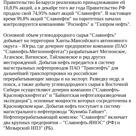
Правительство Беларуси реализовало принадлежавшие ей
10,83% акций, а в декабре того же года Правительство РФ
продало свой 74,95% пакет акций "Славнефти". В настоящее
время 99,8% акций "Славнефти" на паритетных началах
контролируются компаниями "Роснефть" и "Газпром нефть".
Основной объем углеводородного сырья "Славнефть"
добывает на территории Ханты-Мансийского автономного
округа – Югры, где дочернее предприятие компании (ПАО
"Славнефть-Мегионнефтегаз") разрабатывает Мегионское,
Аганское, Ватинское, Тайлаковское и ряд других
месторождений. Добытая нефть передается в систему
магистральных нефтепроводов ПАО "Транснефть" для
дальнейшей транспортировки на российские
перерабатывающие заводы и на экспорт. Разведку недр, и
поиск, а также добычу углеводородного сырья в Восточной
Сибири осуществляют дочерни компании ("Славнефть-
Красноярскнефтегаз" и "Байкитская нефтегазоразведочная
экспедиция"), основные мощности которых сосредоточены в
Красноярском крае. Добытая нефть поступает в систему
магистрального нефтепровода "Куюмба-Тайшет".
Нефтеперерабатывающий комплекс "Славнефти" включает
два крупных предприятия – "Славнефть-ЯНОС" (РФ) и
"Мозырский НПЗ" (РБ).