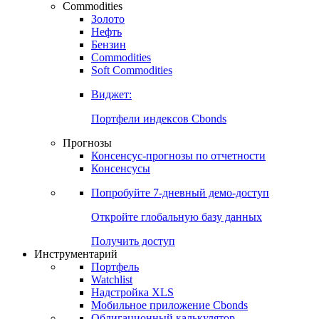
Commodities
Золото
Нефть
Бензин
Commodities
Soft Commodities
Виджет:
Портфели индексов Cbonds
Прогнозы
Консенсус-прогнозы по отчетности
Консенсусы
Попробуйте
7-дневный
демо-доступ
Откройте глобальную базу данных
Получить доступ
Инструментарий
Портфель
Watchlist
Надстройка XLS
Мобильное приложение Cbonds
Облигационный калькулятор