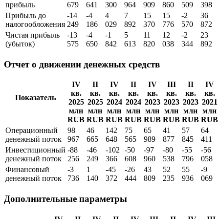
прибыль
679
641
300
964
909
860
509
398
Прибыль до
-14
-4
4
7
15
15
-2
36
налогообложения
249
186
029
892
370
776
570
872
Чистая прибыль
-13
-4
-1
5
11
12
-2
23
(убыток)
575
650
842
613
820
038
344
892
Отчет о движении денежных средств
IV
II
IV
II
IV
III
II
IV
кв.
кв.
кв.
кв.
кв.
кв.
кв.
кв.
Показатель
2025
2025
2024
2024
2023
2023
2023
2021
млн
млн
млн
млн
млн
млн
млн
млн
RUB
RUB
RUB
RUB
RUB
RUB
RUB
RUB
Операционный
98
46
142
75
65
41
57
64
денежный поток
967
665
648
565
989
877
845
411
Инвестиционный
-88
-46
-102
-50
-97
-80
-55
-56
денежный поток
256
249
366
608
960
538
796
058
Финансовый
-3
1
-45
-26
43
52
55
-9
денежный поток
736
140
372
444
809
235
936
069
Дополнительные параметры