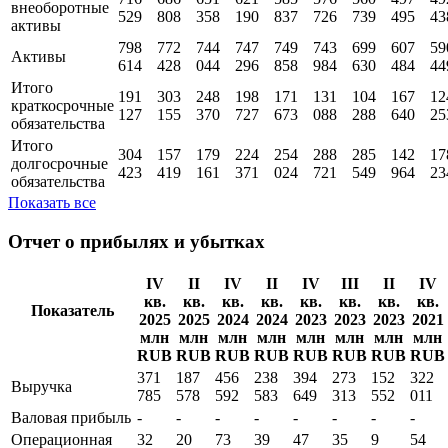
внеоборотные
529
808
358
190
837
726
739
495
43
активы
798
772
744
747
749
743
699
607
59
Активы
614
428
044
296
858
984
630
484
44
Итого
191
303
248
198
171
131
104
167
12
краткосрочные
127
155
370
727
673
088
288
640
25
обязательства
Итого
304
157
179
224
254
288
285
142
17
долгосрочные
423
419
161
371
024
721
549
964
23
обязательства
Показать все
Отчет о прибылях и убытках
IV
II
IV
II
IV
III
II
IV
кв.
кв.
кв.
кв.
кв.
кв.
кв.
кв.
Показатель
2025
2025
2024
2024
2023
2023
2023
2021
млн
млн
млн
млн
млн
млн
млн
млн
RUB
RUB
RUB
RUB
RUB
RUB
RUB
RUB
371
187
456
238
394
273
152
322
Выручка
785
578
592
583
649
313
552
011
Валовая прибыль
-
-
-
-
-
-
-
-
Операционная
32
20
73
39
47
35
9
54