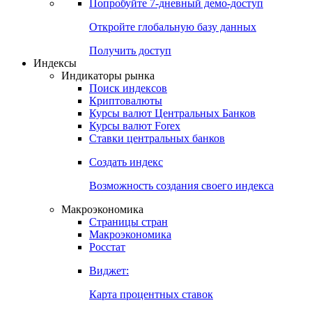
Попробуйте
7-дневный
демо-доступ
Откройте глобальную базу данных
Получить доступ
Индексы
Индикаторы рынка
Поиск индексов
Криптовалюты
Курсы валют Центральных Банков
Курсы валют Forex
Ставки центральных банков
Создать индекс
Возможность создания своего индекса
Макроэкономика
Страницы стран
Макроэкономика
Росстат
Виджет:
Карта процентных ставок