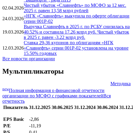
Чистый убыток «Славнефть» по МСФО за 12 мес.
02.04.2026
2025 г. равен 13,58 млрд рублей
«НГК «Славнефть» выкупила по оферте облигации
24.03.2026
серии 001P-02
Выручка Славнефть в 2025 г. по РСБУ снизилась на
19.03.2026
40.52% и составила 17.26 млрд руб. Чистый убыток
в 2025 г. равен -3.22 млрд руб.
Ставка 29-36 купонов по облигациям «НГК
12.03.2026
«Славнефть» серии 001P-02 установлена на уровне
15.50% годовых
Все новости организации
Мультипликаторы
Методика
new
Полная информация о финансовой отчетности
организации по МСФО с графиками показателей
Вся
отчетность
Показатель
31.12.2025
30.06.2025
31.12.2024
30.06.2024
31.12.
EPS Basic
-2,86
P/E
-11,19
P/S
0,41