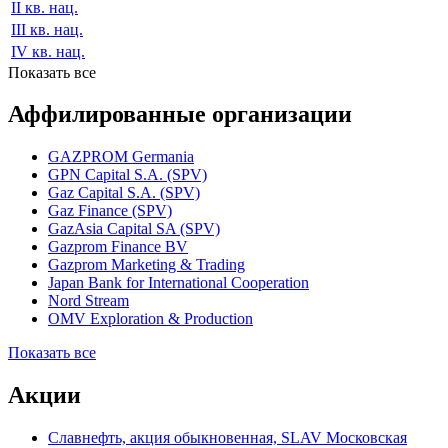
II кв. нац.
III кв. нац.
IV кв. нац.
Показать все
Аффилированные организации
GAZPROM Germania
GPN Capital S.A. (SPV)
Gaz Capital S.A. (SPV)
Gaz Finance (SPV)
GazAsia Capital SA (SPV)
Gazprom Finance BV
Gazprom Marketing & Trading
Japan Bank for International Cooperation
Nord Stream
OMV Exploration & Production
Показать все
Акции
Славнефть, акция обыкновенная, SLAV Московская