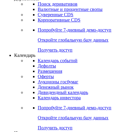
Откройте глобальную базу данных
Получить доступ
Деривативы
Поиск деривативов
Валютные и процентные свопы
Суверенные CDS
Корпоративные CDS
Попробуйте
7-дневный
демо-доступ
Откройте глобальную базу данных
Получить доступ
Календарь
Календарь событий
Дефолты
Размещения
Оферты
Аукционы госбумаг
Денежный рынок
Дивидендный календарь
Календарь инвестора
Попробуйте
7-дневный
демо-доступ