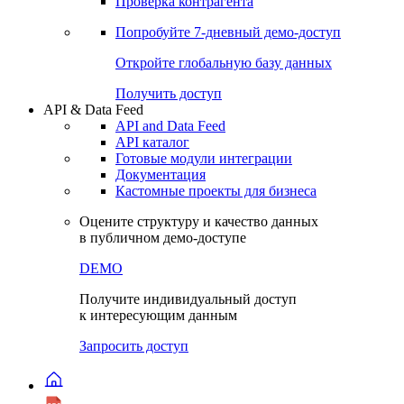
Виджеты акций и облигаций
Чат
Сбондс Люди
Проверка контрагента
Попробуйте
7-дневный
демо-доступ
Откройте глобальную базу данных
Получить доступ
API & Data Feed
API and Data Feed
API каталог
Готовые модули интеграции
Документация
Кастомные проекты для бизнеса
Оцените структуру и качество данных
в публичном демо-доступе
DEMO
Получите индивидуальный доступ
к интересующим данным
Запросить доступ