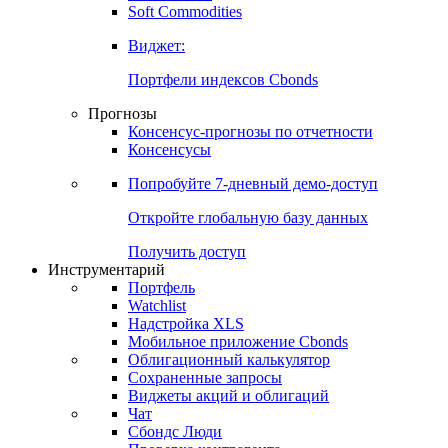
Золото
Нефть
Бензин
Commodities
Soft Commodities
Виджет:
Портфели индексов Cbonds
Прогнозы
Консенсус-прогнозы по отчетности
Консенсусы
Попробуйте
7-дневный
демо-доступ
Откройте глобальную базу данных
Получить доступ
Инструментарий
Портфель
Watchlist
Надстройка XLS
Мобильное приложение Cbonds
Облигационный калькулятор
Сохраненные запросы