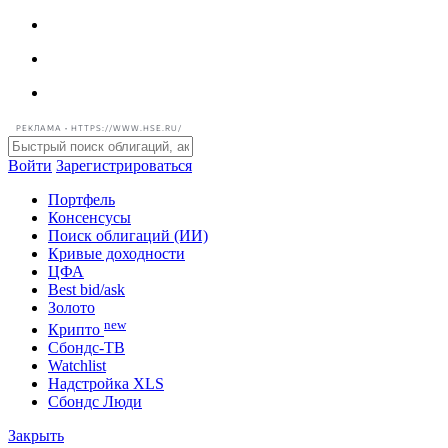
РЕКЛАМА • HTTPS://WWW.HSE.RU/
Войти
Зарегистрироваться
Портфель
Консенсусы
Поиск облигаций (ИИ)
Кривые доходности
ЦФА
Best bid/ask
Золото
new
Крипто
Сбондс-ТВ
Watchlist
Надстройка XLS