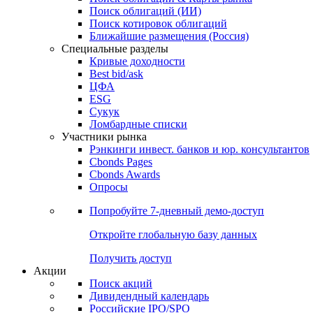
Облигации
Поиски
Поиск облигаций & Карты рынка
Поиск облигаций (ИИ)
Поиск котировок облигаций
Ближайшие размещения (Россия)
Специальные разделы
Кривые доходности
Best bid/ask
ЦФА
ESG
Сукук
Ломбардные списки
Участники рынка
Рэнкинги инвест. банков и юр. консультантов
Cbonds Pages
Cbonds Awards
Опросы
Попробуйте
7-дневный
демо-доступ
Откройте глобальную базу данных
Получить доступ