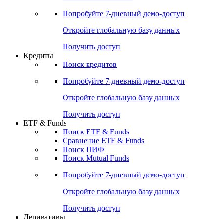
Акции
Поиск акций
Дивидендный календарь
Российские IPO/SPO
Попробуйте
7-дневный
демо-доступ
Откройте глобальную базу данных
Получить доступ
Кредиты
Поиск кредитов
Попробуйте
7-дневный
демо-доступ
Откройте глобальную базу данных
Получить доступ
ETF & Funds
Поиск ETF & Funds
Сравнение ETF & Funds
Поиск ПИФ
Поиск Mutual Funds
Попробуйте
7-дневный
демо-доступ