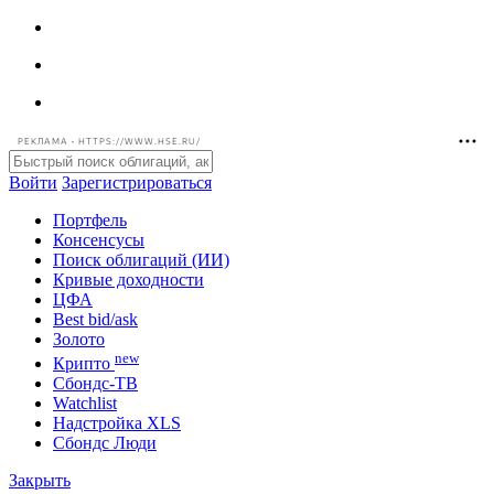
РЕКЛАМА • HTTPS://WWW.HSE.RU/
Войти
Зарегистрироваться
Портфель
Консенсусы
Поиск облигаций (ИИ)
Кривые доходности
ЦФА
Best bid/ask
Золото
new
Крипто
Сбондс-ТВ
Watchlist