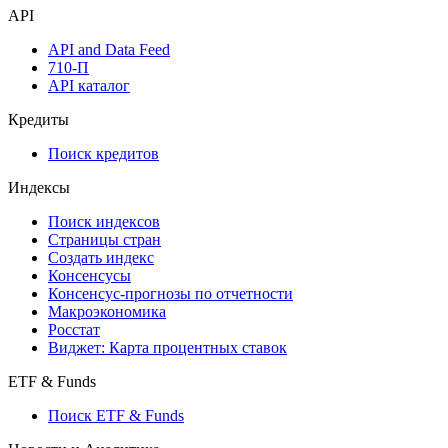
Watchlist
Виджеты акций и облигаций
Мобильное приложение Cbonds
API
API and Data Feed
710-П
API каталог
Кредиты
Поиск кредитов
Индексы
Поиск индексов
Страницы стран
Создать индекс
Консенсусы
Консенсус-прогнозы по отчетности
Макроэкономика
Росстат
Виджет: Карта процентных ставок