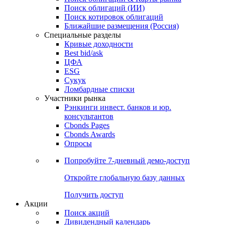
Облигации
Поиски
Поиск облигаций & Карты рынка
Поиск облигаций (ИИ)
Поиск котировок облигаций
Ближайшие размещения (Россия)
Специальные разделы
Кривые доходности
Best bid/ask
ЦФА
ESG
Сукук
Ломбардные списки
Участники рынка
Рэнкинги инвест. банков и юр.
консультантов
Cbonds Pages
Cbonds Awards
Опросы
Попробуйте
7-дневный
демо-доступ
Откройте глобальную базу данных