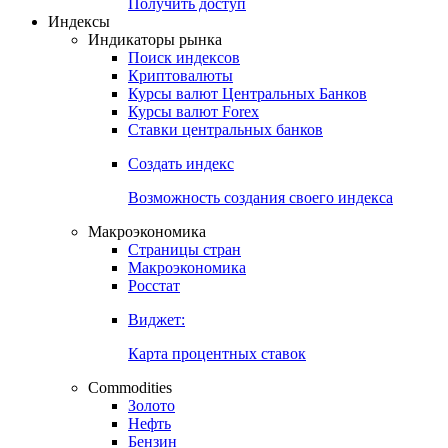
Попробуйте
7-дневный
демо-доступ
Откройте глобальную базу данных
Получить доступ
Индексы
Индикаторы рынка
Поиск индексов
Криптовалюты
Курсы валют Центральных Банков
Курсы валют Forex
Ставки центральных банков
Создать индекс
Возможность создания своего индекса
Макроэкономика
Страницы стран
Макроэкономика
Росстат
Виджет:
Карта процентных ставок