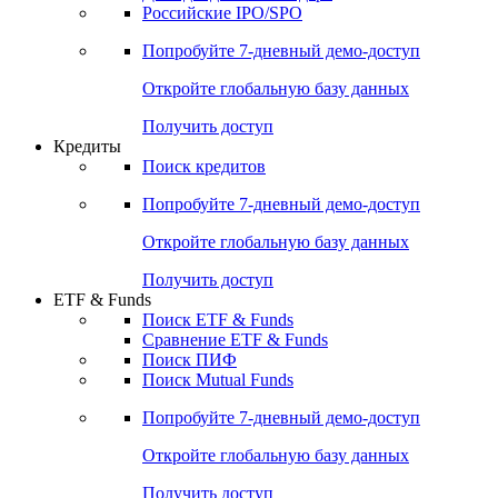
Получить доступ
Акции
Поиск акций
Дивидендный календарь
Российские IPO/SPO
Попробуйте
7-дневный
демо-доступ
Откройте глобальную базу данных
Получить доступ
Кредиты
Поиск кредитов
Попробуйте
7-дневный
демо-доступ
Откройте глобальную базу данных
Получить доступ
ETF & Funds
Поиск ETF & Funds
Сравнение ETF & Funds
Поиск ПИФ
Поиск Mutual Funds
Попробуйте
7-дневный
демо-доступ