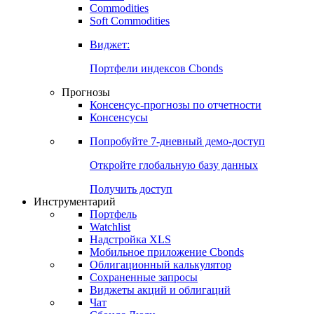
Commodities
Золото
Нефть
Бензин
Commodities
Soft Commodities
Виджет:
Портфели индексов Cbonds
Прогнозы
Консенсус-прогнозы по отчетности
Консенсусы
Попробуйте
7-дневный
демо-доступ
Откройте глобальную базу данных
Получить доступ
Инструментарий
Портфель
Watchlist
Надстройка XLS
Мобильное приложение Cbonds
Облигационный калькулятор