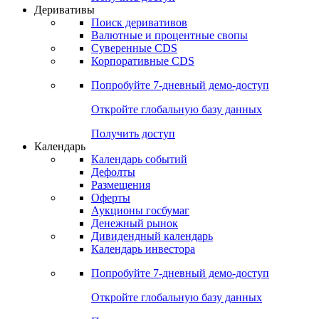
Откройте глобальную базу данных
Получить доступ
Деривативы
Поиск деривативов
Валютные и процентные свопы
Суверенные CDS
Корпоративные CDS
Попробуйте
7-дневный
демо-доступ
Откройте глобальную базу данных
Получить доступ
Календарь
Календарь событий
Дефолты
Размещения
Оферты
Аукционы госбумаг
Денежный рынок
Дивидендный календарь
Календарь инвестора