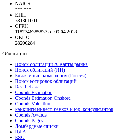
ИНН
7704453761
NACE
*** ***
NAICS
*** ***
КПП
781301001
ОГРН
1187746385837 от 09.04.2018
ОКПО
28200284
Облигации
Поиск облигаций & Карты рынка
Поиск облигаций (ИИ)
Ближайшие размещения (Россия)
Поиск котировок облигаций
Best bid/ask
Cbonds Estimation
Cbonds Estimation Onshore
Cbonds Valuation
Рэнкинги инвест. банков и юр. консультантов
Cbonds Awards