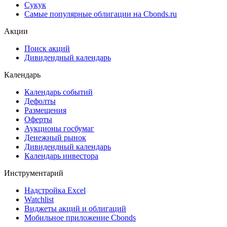
Cbonds Pages
Ломбардные списки
ЦФА
ESG
Сукук
Самые популярные облигации на Cbonds.ru
Акции
Поиск акций
Дивидендный календарь
Календарь
Календарь событий
Дефолты
Размещения
Оферты
Аукционы госбумаг
Денежный рынок
Дивидендный календарь
Календарь инвестора
Инструментарий
Надстройка Excel