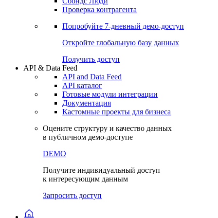
Сохраненные запросы
Виджеты акций и облигаций
Чат
Сбондс Люди
Проверка контрагента
Попробуйте
7-дневный
демо-доступ
Откройте глобальную базу данных
Получить доступ
API & Data Feed
API and Data Feed
API каталог
Готовые модули интеграции
Документация
Кастомные проекты для бизнеса
Оцените структуру и качество данных
в публичном демо-доступе
DEMO
Получите индивидуальный доступ
к интересующим данным