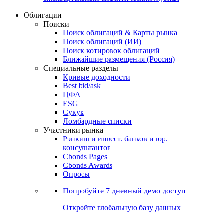
Облигации
Поиски
Поиск облигаций & Карты рынка
Поиск облигаций (ИИ)
Поиск котировок облигаций
Ближайшие размещения (Россия)
Специальные разделы
Кривые доходности
Best bid/ask
ЦФА
ESG
Сукук
Ломбардные списки
Участники рынка
Рэнкинги инвест. банков и юр.
консультантов
Cbonds Pages
Cbonds Awards
Опросы
Попробуйте
7-дневный
демо-доступ
Откройте глобальную базу данных