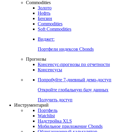
Commodities
Золото
Нефть
Бензин
Commodities
Soft Commodities
Виджет:
Портфели индексов Cbonds
Прогнозы
Консенсус-прогнозы по отчетности
Консенсусы
Попробуйте
7-дневный
демо-доступ
Откройте глобальную базу данных
Получить доступ
Инструментарий
Портфель
Watchlist
Надстройка XLS
Мобильное приложение Cbonds
Облигационный калькулятор