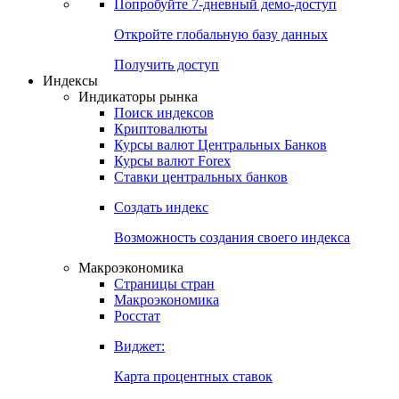
Попробуйте
7-дневный
демо-доступ
Откройте глобальную базу данных
Получить доступ
Индексы
Индикаторы рынка
Поиск индексов
Криптовалюты
Курсы валют Центральных Банков
Курсы валют Forex
Ставки центральных банков
Создать индекс
Возможность создания своего индекса
Макроэкономика
Страницы стран
Макроэкономика
Росстат
Виджет:
Карта процентных ставок