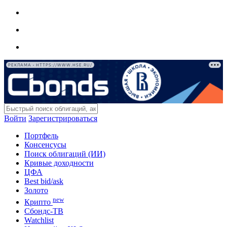
РЕКЛАМА • HTTPS://WWW.HSE.RU/
Войти
Зарегистрироваться
Портфель
Консенсусы
Поиск облигаций (ИИ)
Кривые доходности
ЦФА
Best bid/ask
Золото
new
Крипто
Сбондс-ТВ
Watchlist