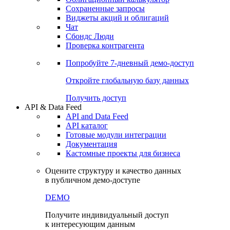
Сохраненные запросы
Виджеты акций и облигаций
Чат
Сбондс Люди
Проверка контрагента
Попробуйте
7-дневный
демо-доступ
Откройте глобальную базу данных
Получить доступ
API & Data Feed
API and Data Feed
API каталог
Готовые модули интеграции
Документация
Кастомные проекты для бизнеса
Оцените структуру и качество данных
в публичном демо-доступе
DEMO
Получите индивидуальный доступ
к интересующим данным