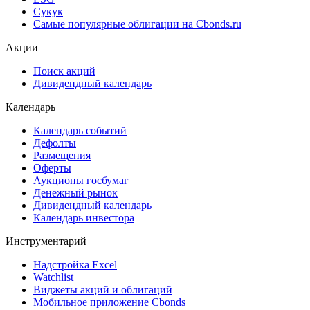
Сукук
Самые популярные облигации на Cbonds.ru
Акции
Поиск акций
Дивидендный календарь
Календарь
Календарь событий
Дефолты
Размещения
Оферты
Аукционы госбумаг
Денежный рынок
Дивидендный календарь
Календарь инвестора
Инструментарий
Надстройка Excel
Watchlist
Виджеты акций и облигаций
Мобильное приложение Cbonds