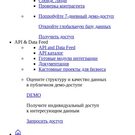
Сохраненные запросы
Виджеты акций и облигаций
Чат
Сбондс Люди
Проверка контрагента
Попробуйте
7-дневный
демо-доступ
Откройте глобальную базу данных
Получить доступ
API & Data Feed
API and Data Feed
API каталог
Готовые модули интеграции
Документация
Кастомные проекты для бизнеса
Оцените структуру и качество данных
в публичном демо-доступе
DEMO
Получите индивидуальный доступ
к интересующим данным