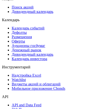
Сукук
Самые популярные облигации на Cbonds.ru
Акции
Поиск акций
Дивидендный календарь
Календарь
Календарь событий
Дефолты
Размещения
Оферты
Аукционы госбумаг
Денежный рынок
Дивидендный календарь
Календарь инвестора
Инструментарий
Надстройка Excel
Watchlist
Виджеты акций и облигаций
Мобильное приложение Cbonds