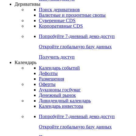
Откройте глобальную базу данных
Получить доступ
Деривативы
Поиск деривативов
Валютные и процентные свопы
Суверенные CDS
Корпоративные CDS
Попробуйте
7-дневный
демо-доступ
Откройте глобальную базу данных
Получить доступ
Календарь
Календарь событий
Дефолты
Размещения
Оферты
Аукционы госбумаг
Денежный рынок
Дивидендный календарь
Календарь инвестора