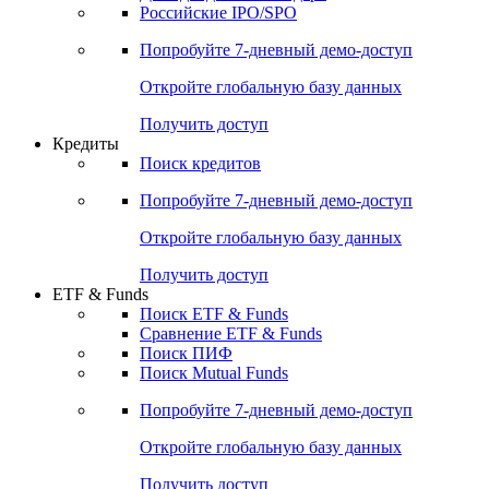
Получить доступ
Акции
Поиск акций
Дивидендный календарь
Российские IPO/SPO
Попробуйте
7-дневный
демо-доступ
Откройте глобальную базу данных
Получить доступ
Кредиты
Поиск кредитов
Попробуйте
7-дневный
демо-доступ
Откройте глобальную базу данных
Получить доступ
ETF & Funds
Поиск ETF & Funds
Сравнение ETF & Funds
Поиск ПИФ
Поиск Mutual Funds
Попробуйте
7-дневный
демо-доступ