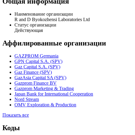
R and D Byokozhensi Laboratories Ltd является бенефициаром
ПО "Красфарма".
Общая информация
Наименование организации
R and D Byokozhensi Laboratories Ltd
Статус организации
Действующая
Аффилированные организации
GAZPROM Germania
GPN Capital S.A. (SPV)
Gaz Capital S.A. (SPV)
Gaz Finance (SPV)
GazAsia Capital SA (SPV)
Gazprom Finance BV
Gazprom Marketing & Trading
Japan Bank for International Cooperation
Nord Stream
OMV Exploration & Production