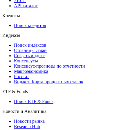
API
API and Data Feed
710-П
API каталог
Кредиты
Поиск кредитов
Индексы
Поиск индексов
Страницы стран
Создать индекс
Консенсусы
Консенсус-прогнозы по отчетности
Макроэкономика
Росстат
Виджет: Карта процентных ставок
ETF & Funds
Поиск ETF & Funds