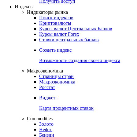
Попробуйте
7-дневный
демо-доступ
Откройте глобальную базу данных
Получить доступ
Индексы
Индикаторы рынка
Поиск индексов
Криптовалюты
Курсы валют Центральных Банков
Курсы валют Forex
Ставки центральных банков
Создать индекс
Возможность создания своего индекса
Макроэкономика
Страницы стран
Макроэкономика
Росстат
Виджет:
Карта процентных ставок