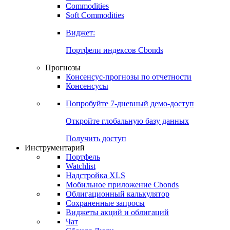
Commodities
Золото
Нефть
Бензин
Commodities
Soft Commodities
Виджет:
Портфели индексов Cbonds
Прогнозы
Консенсус-прогнозы по отчетности
Консенсусы
Попробуйте
7-дневный
демо-доступ
Откройте глобальную базу данных
Получить доступ
Инструментарий
Портфель
Watchlist
Надстройка XLS
Мобильное приложение Cbonds
Облигационный калькулятор