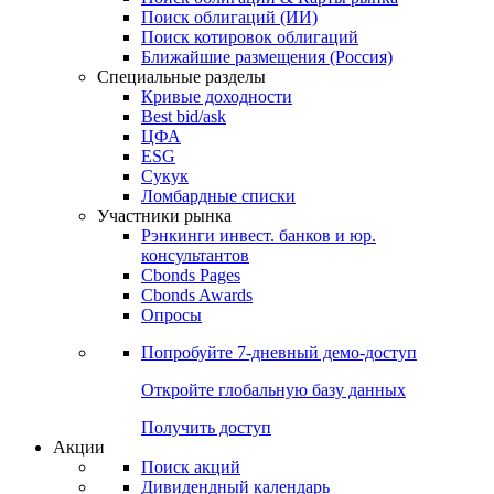
Облигации
Поиски
Поиск облигаций & Карты рынка
Поиск облигаций (ИИ)
Поиск котировок облигаций
Ближайшие размещения (Россия)
Специальные разделы
Кривые доходности
Best bid/ask
ЦФА
ESG
Сукук
Ломбардные списки
Участники рынка
Рэнкинги инвест. банков и юр.
консультантов
Cbonds Pages
Cbonds Awards
Опросы
Попробуйте
7-дневный
демо-доступ
Откройте глобальную базу данных