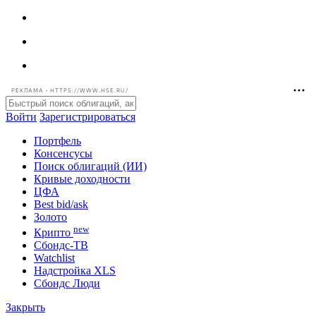
РЕКЛАМА • HTTPS://WWW.HSE.RU/
Войти
Зарегистрироваться
Портфель
Консенсусы
Поиск облигаций (ИИ)
Кривые доходности
ЦФА
Best bid/ask
Золото
new
Крипто
Сбондс-ТВ
Watchlist