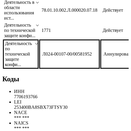
Вид
Статус
лицензируемой
Номер лицензии
лицензии
деятельности
Деятельность в
области
78.01.10.002.Л.000020.07.18
Действует
использования
ист...
Деятельность
по технической
1771
Действует
защите конфи...
Деятельность
по
технической
Л024-00107-00/00581952
Аннулирован
защите
конфи...
Коды
ИНН
7706193766
LEI
253400BA8SBX73FTSY30