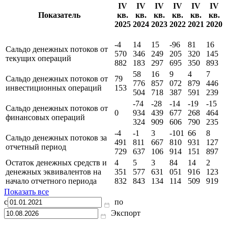
556
514
231
888
705
Показать все
Отчет о движении денежных средств
тыс RUB
IV
IV
IV
IV
IV
IV
Показатель
кв.
кв.
кв.
кв.
кв.
кв.
2025
2024
2023
2022
2021
2020
-4
14
15
-96
81
16
Сальдо денежных потоков от
570
346
249
205
320
145
текущих операций
882
183
297
695
350
893
58
16
9
4
7
Сальдо денежных потоков от
79
776
857
072
879
446
инвестиционных операций
153
504
718
387
591
239
-74
-28
-14
-19
-15
Сальдо денежных потоков от
0
934
439
677
268
464
финансовых операций
324
909
606
790
235
-4
-1
3
-101
66
8
Сальдо денежных потоков за
491
811
667
810
931
127
отчетный период
729
637
106
914
151
897
Остаток денежных средств и
4
5
3
84
14
2
денежных эквивалентов на
351
577
631
051
916
123
начало отчетного периода
832
843
134
114
509
919
Показать все