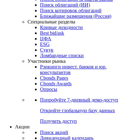
Облигации
Поиски
Поиск облигаций & Карты рынка
Поиск облигаций (ИИ)
Поиск котировок облигаций
Ближайшие размещения (Россия)
Специальные разделы
Кривые доходности
Best bid/ask
ЦФА
ESG
Сукук
Ломбардные списки
Участники рынка
Рэнкинги инвест. банков и юр.
консультантов
Cbonds Pages
Cbonds Awards
Опросы
Попробуйте
7-дневный
демо-доступ
Откройте глобальную базу данных