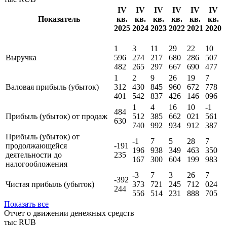
обязательства
621
560
188
945
190
976
Показать все
Отчет о финансовых результатах
тыс RUB
IV
IV
IV
IV
IV
IV
Показатель
кв.
кв.
кв.
кв.
кв.
кв.
2025
2024
2023
2022
2021
2020
1
3
11
29
22
10
Выручка
596
274
217
680
286
507
482
265
297
667
690
477
1
2
9
26
19
7
Валовая прибыль (убыток)
312
430
845
960
672
778
401
542
837
426
146
096
1
4
16
10
-1
484
Прибыль (убыток) от продаж
512
385
662
021
561
630
740
992
934
912
387
Прибыль (убыток) от
-1
7
5
28
7
продолжающейся
-191
196
938
349
463
350
деятельности до
235
167
300
604
199
983
налогообложения
-3
7
3
26
7
-392
Чистая прибыль (убыток)
373
721
245
712
024
244