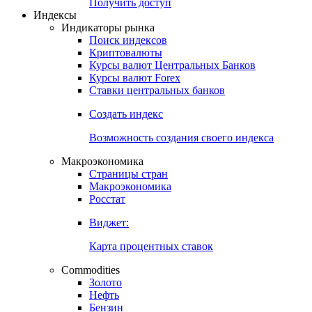
Попробуйте
7-дневный
демо-доступ
Откройте глобальную базу данных
Получить доступ
Индексы
Индикаторы рынка
Поиск индексов
Криптовалюты
Курсы валют Центральных Банков
Курсы валют Forex
Ставки центральных банков
Создать индекс
Возможность создания своего индекса
Макроэкономика
Страницы стран
Макроэкономика
Росстат
Виджет:
Карта процентных ставок