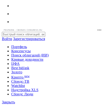
РЕКЛАМА • CBONDS-CONGRESS.RU
Войти
Зарегистрироваться
Портфель
Консенсусы
Поиск облигаций (ИИ)
Кривые доходности
ЦФА
Best bid/ask
Золото
new
Крипто
Сбондс-ТВ
Watchlist