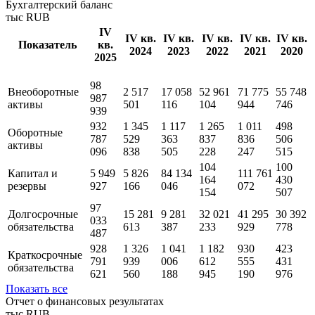
Показатели РСБУ
Методика
Бухгалтерский баланс
тыс RUB
IV
IV кв.
IV кв.
IV кв.
IV кв.
IV кв.
Показатель
кв.
2024
2023
2022
2021
2020
2025
98
Внеоборотные
2 517
17 058
52 961
71 775
55 748
987
активы
501
116
104
944
746
939
932
1 345
1 117
1 265
1 011
498
Оборотные
787
529
363
837
836
506
активы
096
838
505
228
247
515
104
100
Капитал и
5 949
5 826
84 134
111 761
164
430
резервы
927
166
046
072
154
507
97
Долгосрочные
15 281
9 281
32 021
41 295
30 392
033
обязательства
613
387
233
929
778
487
928
1 326
1 041
1 182
930
423
Краткосрочные
791
939
006
612
555
431