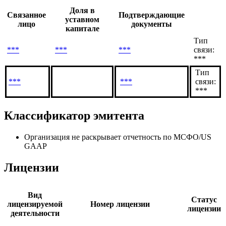
Связанные лица
на 06.04.2022
Имеют доли в компании
Доля в
Связанное
Подтверждающие
уставном
лицо
документы
капитале
Тип
***
***
***
связи:
***
Тип
***
***
связи:
***
Классификатор эмитента
Организация не раскрывает отчетность по МСФО/US
GAAP
Лицензии