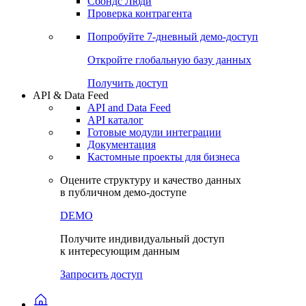
Сохраненные запросы
Виджеты акций и облигаций
Чат
Сбондс Люди
Проверка контрагента
Попробуйте
7-дневный
демо-доступ
Откройте глобальную базу данных
Получить доступ
API & Data Feed
API and Data Feed
API каталог
Готовые модули интеграции
Документация
Кастомные проекты для бизнеса
Оцените структуру и качество данных
в публичном демо-доступе
DEMO
Получите индивидуальный доступ
к интересующим данным