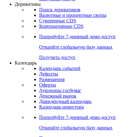
Откройте глобальную базу данных
Получить доступ
Деривативы
Поиск деривативов
Валютные и процентные свопы
Суверенные CDS
Корпоративные CDS
Попробуйте
7-дневный
демо-доступ
Откройте глобальную базу данных
Получить доступ
Календарь
Календарь событий
Дефолты
Размещения
Оферты
Аукционы госбумаг
Денежный рынок
Дивидендный календарь
Календарь инвестора