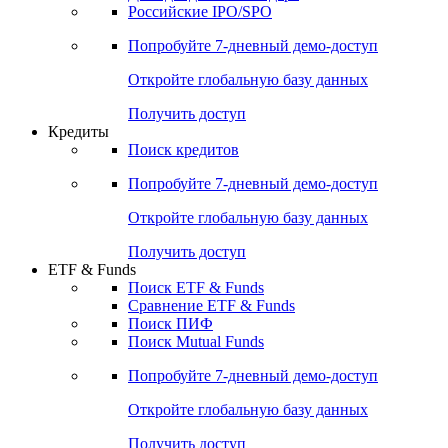
Получить доступ
Акции
Поиск акций
Дивидендный календарь
Российские IPO/SPO
Попробуйте
7-дневный
демо-доступ
Откройте глобальную базу данных
Получить доступ
Кредиты
Поиск кредитов
Попробуйте
7-дневный
демо-доступ
Откройте глобальную базу данных
Получить доступ
ETF & Funds
Поиск ETF & Funds
Сравнение ETF & Funds
Поиск ПИФ
Поиск Mutual Funds
Попробуйте
7-дневный
демо-доступ