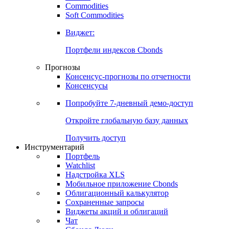
Commodities
Золото
Нефть
Бензин
Commodities
Soft Commodities
Виджет:
Портфели индексов Cbonds
Прогнозы
Консенсус-прогнозы по отчетности
Консенсусы
Попробуйте
7-дневный
демо-доступ
Откройте глобальную базу данных
Получить доступ
Инструментарий
Портфель
Watchlist
Надстройка XLS
Мобильное приложение Cbonds
Облигационный калькулятор