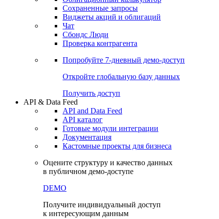
Сохраненные запросы
Виджеты акций и облигаций
Чат
Сбондс Люди
Проверка контрагента
Попробуйте
7-дневный
демо-доступ
Откройте глобальную базу данных
Получить доступ
API & Data Feed
API and Data Feed
API каталог
Готовые модули интеграции
Документация
Кастомные проекты для бизнеса
Оцените структуру и качество данных
в публичном демо-доступе
DEMO
Получите индивидуальный доступ
к интересующим данным