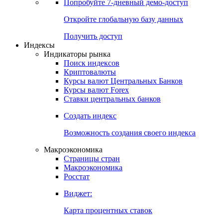
Попробуйте
7-дневный
демо-доступ
Откройте глобальную базу данных
Получить доступ
Индексы
Индикаторы рынка
Поиск индексов
Криптовалюты
Курсы валют Центральных Банков
Курсы валют Forex
Ставки центральных банков
Создать индекс
Возможность создания своего индекса
Макроэкономика
Страницы стран
Макроэкономика
Росстат
Виджет:
Карта процентных ставок