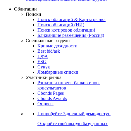
Облигации
Поиски
Поиск облигаций & Карты рынка
Поиск облигаций (ИИ)
Поиск котировок облигаций
Ближайшие размещения (Россия)
Специальные разделы
Кривые доходности
Best bid/ask
ЦФА
ESG
Сукук
Ломбардные списки
Участники рынка
Рэнкинги инвест. банков и юр.
консультантов
Cbonds Pages
Cbonds Awards
Опросы
Попробуйте
7-дневный
демо-доступ
Откройте глобальную базу данных