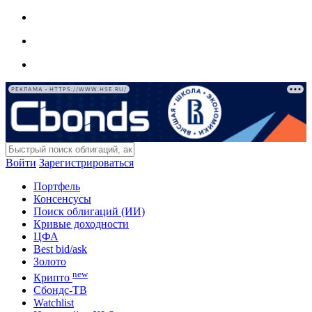
РЕКЛАМА • HTTPS://WWW.HSE.RU/
Войти
Зарегистрироваться
Портфель
Консенсусы
Поиск облигаций (ИИ)
Кривые доходности
ЦФА
Best bid/ask
Золото
new
Крипто
Сбондс-ТВ
Watchlist