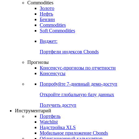
Commodities
Золото
Нефть
Бензин
Commodities
Soft Commodities
Виджет:
Портфели индексов Cbonds
Прогнозы
Консенсус-прогнозы по отчетности
Консенсусы
Попробуйте
7-дневный
демо-доступ
Откройте глобальную базу данных
Получить доступ
Инструментарий
Портфель
Watchlist
Надстройка XLS
Мобильное приложение Cbonds
Облигационный калькулятор