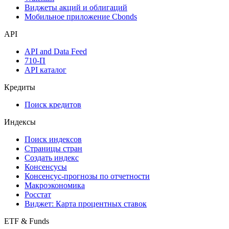
Виджеты акций и облигаций
Мобильное приложение Cbonds
API
API and Data Feed
710-П
API каталог
Кредиты
Поиск кредитов
Индексы
Поиск индексов
Страницы стран
Создать индекс
Консенсусы
Консенсус-прогнозы по отчетности
Макроэкономика
Росстат
Виджет: Карта процентных ставок
ETF & Funds