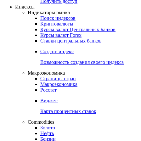
Попробуйте
7-дневный
демо-доступ
Откройте глобальную базу данных
Получить доступ
Индексы
Индикаторы рынка
Поиск индексов
Криптовалюты
Курсы валют Центральных Банков
Курсы валют Forex
Ставки центральных банков
Создать индекс
Возможность создания своего индекса
Макроэкономика
Страницы стран
Макроэкономика
Росстат
Виджет:
Карта процентных ставок