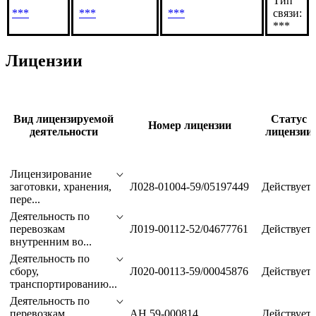
Доля в
Связанное
Подтверждающие
уставном
лицо
документы
капитале
Тип
***
***
***
связи:
***
Лицензии
Вид лицензируемой
Статус
Номер лицензии
деятельности
лицензии
Лицензирование
заготовки, хранения,
Л028-01004-59/05197449
Действует
пере...
Деятельность по
перевозкам
Л019-00112-52/04677761
Действует
внутренним во...
Деятельность по