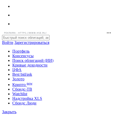
РЕКЛАМА • HTTPS://WWW.HSE.RU/
Войти
Зарегистрироваться
Портфель
Консенсусы
Поиск облигаций (ИИ)
Кривые доходности
ЦФА
Best bid/ask
Золото
new
Крипто
Сбондс-ТВ
Watchlist