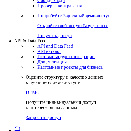
Сохраненные запросы
Виджеты акций и облигаций
Чат
Сбондс Люди
Проверка контрагента
Попробуйте
7-дневный
демо-доступ
Откройте глобальную базу данных
Получить доступ
API & Data Feed
API and Data Feed
API каталог
Готовые модули интеграции
Документация
Кастомные проекты для бизнеса
Оцените структуру и качество данных
в публичном демо-доступе
DEMO
Получите индивидуальный доступ
к интересующим данным