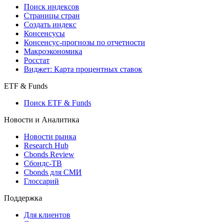
Поиск кредитов
Индексы
Поиск индексов
Страницы стран
Создать индекс
Консенсусы
Консенсус-прогнозы по отчетности
Макроэкономика
Росстат
Виджет: Карта процентных ставок
ETF & Funds
Поиск ETF & Funds
Новости и Аналитика
Новости рынка
Research Hub
Cbonds Review
Сбондс-ТВ
Cbonds для СМИ
Глоссарий