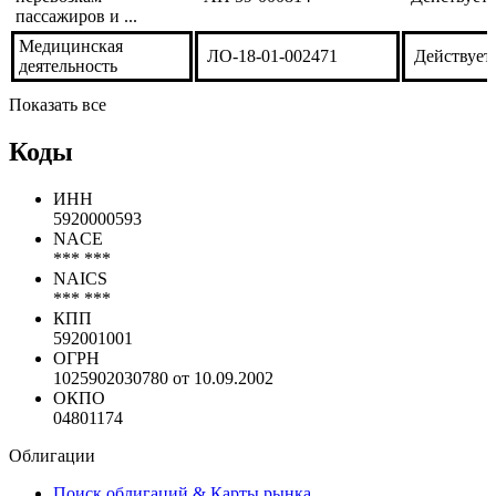
сбору,
Л020-00113-59/00045876
Действует
транспортированию...
Деятельность по
перевозкам
АН 59-000814
Действует
пассажиров и ...
Медицинская
ЛО-18-01-002471
Действует
деятельность
Показать все
Коды
ИНН
5920000593
NACE
*** ***
NAICS
*** ***
КПП
592001001
ОГРН
1025902030780 от 10.09.2002
ОКПО
04801174