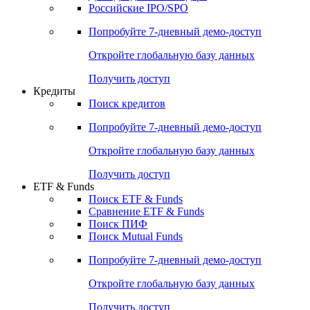
Получить доступ
Акции
Поиск акций
Дивидендный календарь
Российские IPO/SPO
Попробуйте
7-дневный
демо-доступ
Откройте глобальную базу данных
Получить доступ
Кредиты
Поиск кредитов
Попробуйте
7-дневный
демо-доступ
Откройте глобальную базу данных
Получить доступ
ETF & Funds
Поиск ETF & Funds
Сравнение ETF & Funds
Поиск ПИФ
Поиск Mutual Funds
Попробуйте
7-дневный
демо-доступ