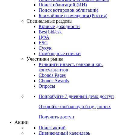
Облигации
Поиски
Поиск облигаций & Карты рынка
Поиск облигаций (ИИ)
Поиск котировок облигаций
Ближайшие размещения (Россия)
Специальные разделы
Кривые доходности
Best bid/ask
ЦФА
ESG
Сукук
Ломбардные списки
Участники рынка
Рэнкинги инвест. банков и юр.
консультантов
Cbonds Pages
Cbonds Awards
Опросы
Попробуйте
7-дневный
демо-доступ
Откройте глобальную базу данных