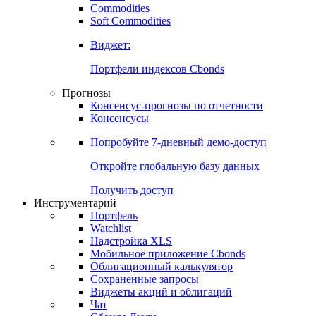
Commodities
Золото
Нефть
Бензин
Commodities
Soft Commodities
Виджет:
Портфели индексов Cbonds
Прогнозы
Консенсус-прогнозы по отчетности
Консенсусы
Попробуйте
7-дневный
демо-доступ
Откройте глобальную базу данных
Получить доступ
Инструментарий
Портфель
Watchlist
Надстройка XLS
Мобильное приложение Cbonds
Облигационный калькулятор