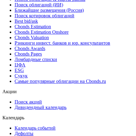
Облигации
Поиск облигаций & Карты рынка
Поиск облигаций (ИИ)
Ближайшие размещения (Россия)
Поиск котировок облигаций
Best bid/ask
Cbonds Estimation
Cbonds Estimation Onshore
Cbonds Valuation
Рэнкинги инвест. банков и юр. консультантов
Cbonds Awards
Cbonds Pages
Ломбардные списки
ЦФА
ESG
Сукук
Самые популярные облигации на Cbonds.ru
Акции
Поиск акций
Дивидендный календарь