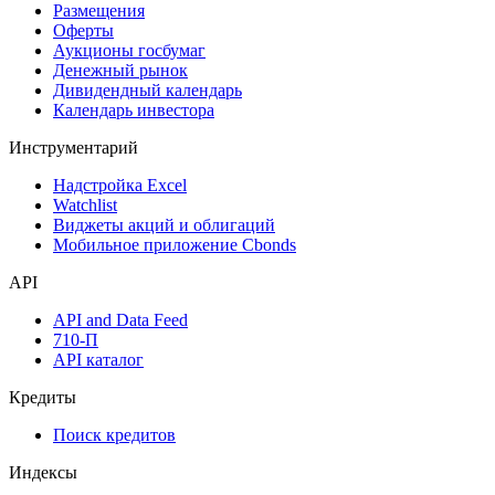
Календарь
Календарь событий
Дефолты
Размещения
Оферты
Аукционы госбумаг
Денежный рынок
Дивидендный календарь
Календарь инвестора
Инструментарий
Надстройка Excel
Watchlist
Виджеты акций и облигаций
Мобильное приложение Cbonds
API
API and Data Feed
710-П
API каталог
Кредиты