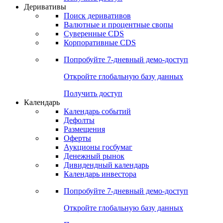
Откройте глобальную базу данных
Получить доступ
Деривативы
Поиск деривативов
Валютные и процентные свопы
Суверенные CDS
Корпоративные CDS
Попробуйте
7-дневный
демо-доступ
Откройте глобальную базу данных
Получить доступ
Календарь
Календарь событий
Дефолты
Размещения
Оферты
Аукционы госбумаг
Денежный рынок
Дивидендный календарь
Календарь инвестора