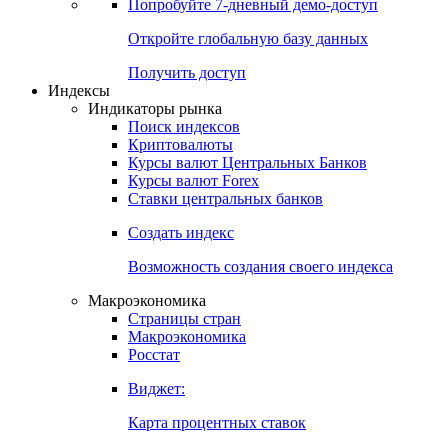
Попробуйте
7-дневный
демо-доступ
Откройте глобальную базу данных
Получить доступ
Индексы
Индикаторы рынка
Поиск индексов
Криптовалюты
Курсы валют Центральных Банков
Курсы валют Forex
Ставки центральных банков
Создать индекс
Возможность создания своего индекса
Макроэкономика
Страницы стран
Макроэкономика
Росстат
Виджет:
Карта процентных ставок