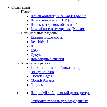
Облигации
Поиски
Поиск облигаций & Карты рынка
Поиск облигаций (ИИ)
Поиск котировок облигаций
Ближайшие размещения (Россия)
Специальные разделы
Кривые доходности
Best bid/ask
ЦФА
ESG
Сукук
Ломбардные списки
Участники рынка
Рэнкинги инвест. банков и юр.
консультантов
Cbonds Pages
Cbonds Awards
Опросы
Попробуйте
7-дневный
демо-доступ
Откройте глобальную базу данных