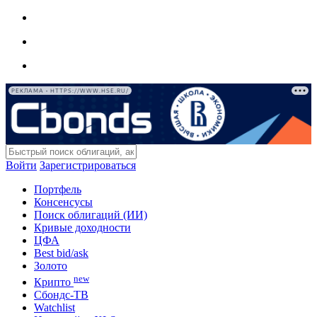
РЕКЛАМА • HTTPS://WWW.HSE.RU/
Войти
Зарегистрироваться
Портфель
Консенсусы
Поиск облигаций (ИИ)
Кривые доходности
ЦФА
Best bid/ask
Золото
new
Крипто
Сбондс-ТВ
Watchlist