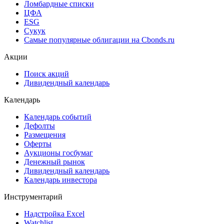
Ломбардные списки
ЦФА
ESG
Сукук
Самые популярные облигации на Cbonds.ru
Акции
Поиск акций
Дивидендный календарь
Календарь
Календарь событий
Дефолты
Размещения
Оферты
Аукционы госбумаг
Денежный рынок
Дивидендный календарь
Календарь инвестора
Инструментарий
Надстройка Excel
Watchlist