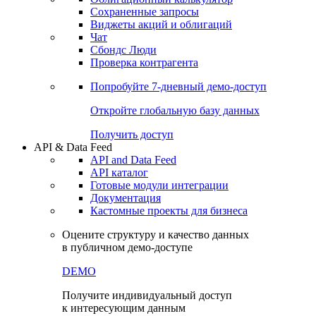
Сохраненные запросы
Виджеты акций и облигаций
Чат
Сбондс Люди
Проверка контрагента
Попробуйте
7-дневный
демо-доступ
Откройте глобальную базу данных
Получить доступ
API & Data Feed
API and Data Feed
API каталог
Готовые модули интеграции
Документация
Кастомные проекты для бизнеса
Оцените структуру и качество данных
в публичном демо-доступе
DEMO
Получите индивидуальный доступ
к интересующим данным