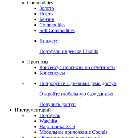
Commodities
Золото
Нефть
Бензин
Commodities
Soft Commodities
Виджет:
Портфели индексов Cbonds
Прогнозы
Консенсус-прогнозы по отчетности
Консенсусы
Попробуйте
7-дневный
демо-доступ
Откройте глобальную базу данных
Получить доступ
Инструментарий
Портфель
Watchlist
Надстройка XLS
Мобильное приложение Cbonds
Облигационный калькулятор