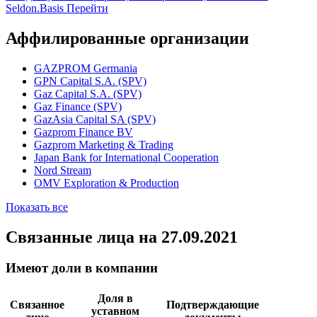
Среднесписочное количество сотрудников
1 чел.
Вся доступная информация об организации в системе
Seldon.Basis
Перейти
Аффилированные организации
GAZPROM Germania
GPN Capital S.A. (SPV)
Gaz Capital S.A. (SPV)
Gaz Finance (SPV)
GazAsia Capital SA (SPV)
Gazprom Finance BV
Gazprom Marketing & Trading
Japan Bank for International Cooperation
Nord Stream
OMV Exploration & Production
Показать все
Связанные лица
на 27.09.2021
Имеют доли в компании