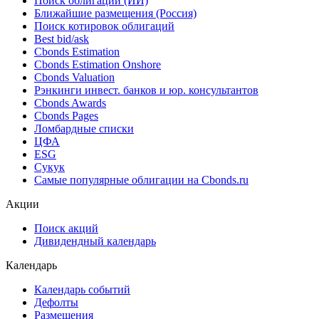
Облигации
Поиск облигаций & Карты рынка
Поиск облигаций (ИИ)
Ближайшие размещения (Россия)
Поиск котировок облигаций
Best bid/ask
Cbonds Estimation
Cbonds Estimation Onshore
Cbonds Valuation
Рэнкинги инвест. банков и юр. консультантов
Cbonds Awards
Cbonds Pages
Ломбардные списки
ЦФА
ESG
Сукук
Самые популярные облигации на Cbonds.ru
Акции
Поиск акций
Дивидендный календарь
Календарь