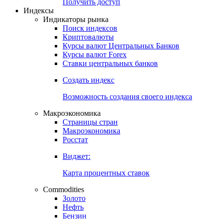
Попробуйте
7-дневный
демо-доступ
Откройте глобальную базу данных
Получить доступ
Индексы
Индикаторы рынка
Поиск индексов
Криптовалюты
Курсы валют Центральных Банков
Курсы валют Forex
Ставки центральных банков
Создать индекс
Возможность создания своего индекса
Макроэкономика
Страницы стран
Макроэкономика
Росстат
Виджет:
Карта процентных ставок