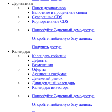
Откройте глобальную базу данных
Получить доступ
Деривативы
Поиск деривативов
Валютные и процентные свопы
Суверенные CDS
Корпоративные CDS
Попробуйте
7-дневный
демо-доступ
Откройте глобальную базу данных
Получить доступ
Календарь
Календарь событий
Дефолты
Размещения
Оферты
Аукционы госбумаг
Денежный рынок
Дивидендный календарь
Календарь инвестора