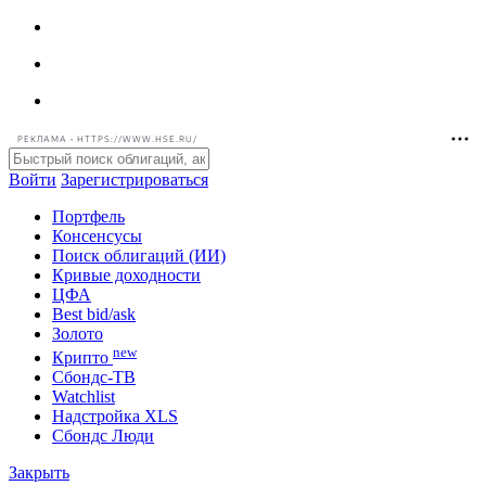
РЕКЛАМА • HTTPS://WWW.HSE.RU/
Войти
Зарегистрироваться
Портфель
Консенсусы
Поиск облигаций (ИИ)
Кривые доходности
ЦФА
Best bid/ask
Золото
new
Крипто
Сбондс-ТВ
Watchlist