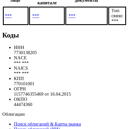
Доля в
Связанное
Подтверждающие
уставном
лицо
документы
капитале
Тип
***
***
***
связи:
***
Коды
ИНН
7730138205
NACE
*** ***
NAICS
*** ***
КПП
770101001
ОГРН
1157746355469 от 16.04.2015
ОКПО
44474360