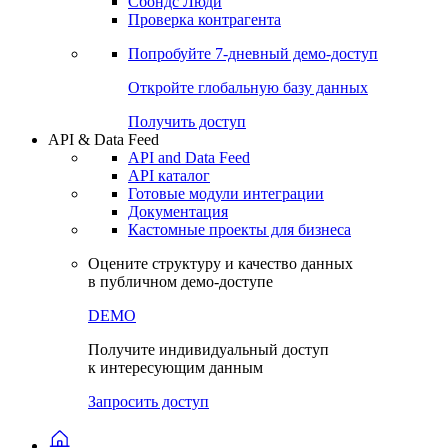
Сохраненные запросы
Виджеты акций и облигаций
Чат
Сбондс Люди
Проверка контрагента
Попробуйте
7-дневный
демо-доступ
Откройте глобальную базу данных
Получить доступ
API & Data Feed
API and Data Feed
API каталог
Готовые модули интеграции
Документация
Кастомные проекты для бизнеса
Оцените структуру и качество данных
в публичном демо-доступе
DEMO
Получите индивидуальный доступ
к интересующим данным