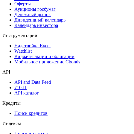
Календарь событий
Дефолты
Размещения
Оферты
Аукционы госбумаг
Денежный рынок
Дивидендный календарь
Календарь инвестора
Инструментарий
Надстройка Excel
Watchlist
Виджеты акций и облигаций
Мобильное приложение Cbonds
API
API and Data Feed
710-П
API каталог
Кредиты
Поиск кредитов