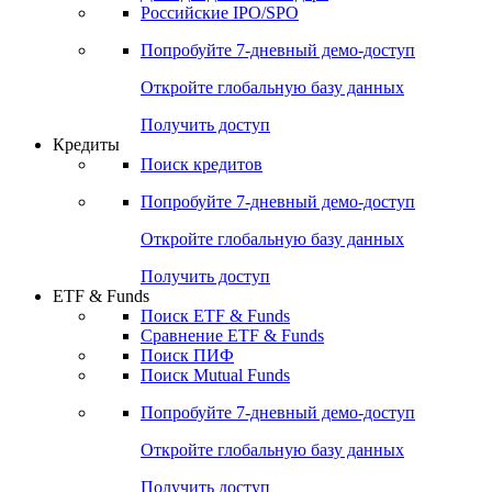
Получить доступ
Акции
Поиск акций
Дивидендный календарь
Российские IPO/SPO
Попробуйте
7-дневный
демо-доступ
Откройте глобальную базу данных
Получить доступ
Кредиты
Поиск кредитов
Попробуйте
7-дневный
демо-доступ
Откройте глобальную базу данных
Получить доступ
ETF & Funds
Поиск ETF & Funds
Сравнение ETF & Funds
Поиск ПИФ
Поиск Mutual Funds
Попробуйте
7-дневный
демо-доступ