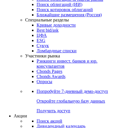
Облигации
Поиски
Поиск облигаций & Карты рынка
Поиск облигаций (ИИ)
Поиск котировок облигаций
Ближайшие размещения (Россия)
Специальные разделы
Кривые доходности
Best bid/ask
ЦФА
ESG
Сукук
Ломбардные списки
Участники рынка
Рэнкинги инвест. банков и юр.
консультантов
Cbonds Pages
Cbonds Awards
Опросы
Попробуйте
7-дневный
демо-доступ
Откройте глобальную базу данных