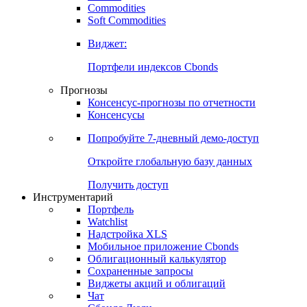
Commodities
Золото
Нефть
Бензин
Commodities
Soft Commodities
Виджет:
Портфели индексов Cbonds
Прогнозы
Консенсус-прогнозы по отчетности
Консенсусы
Попробуйте
7-дневный
демо-доступ
Откройте глобальную базу данных
Получить доступ
Инструментарий
Портфель
Watchlist
Надстройка XLS
Мобильное приложение Cbonds
Облигационный калькулятор